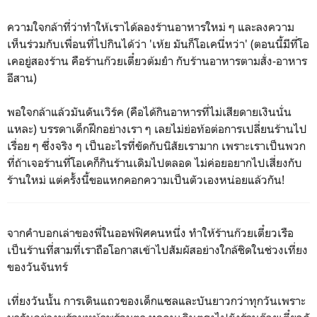
ความใจกล้าที่ว่าทำให้เราได้ลองร้านอาหารใหม่ ๆ และลงความ
เห็นร่วมกับเพื่อนที่ไปกินได้ว่า 'เห้ย มันก็โอเคนี่หว่า' (ตอนนี้มีที่โอ
เคอยู่สองร้าน คือร้านก๊วยเตี๋ยวต้มยำ กับร้านอาหารตามสั่ง-อาหาร
อีสาน)
พอใจกล้าแล้วมันดันเวิร์ค (คือได้กินอาหารที่ไม่เสียดายเงินนั่น
แหละ) บรรดาเด็กฝึกอย่างเรา ๆ เลยไม่ย่อท้อต่อการเปลี่ยนร้านไป
เรื่อย ๆ ซึ่งจริง ๆ เป็นอะไรที่ขัดกับนิสัยเรามาก เพราะเราเป็นพวก
ที่ถ้าเจอร้านที่โอเคก็กินร้านเดิมไปตลอด ไม่ค่อยอยากไปเสี่ยงกับ
ร้านใหม่ แต่ครั้งนี้ขอแหกคอกความเป็นตัวเองหน่อยแล้วกัน!
จากคำบอกเล่าของพี่ในออฟฟิศคนหนึ่ง ทำให้ร้านก๊วยเตี๋ยวเรือ
เป็นร้านที่สามที่เราถือโอกาสเข้าไปสัมผัสอย่างใกล้ชิดในช่วงเที่ยง
ของวันจันทร์
เที่ยงวันนั้น การเดินแถวของเด็กแซลและบันยาวกว่าทุกวันเพราะ