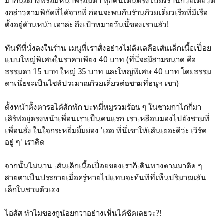
มากันอย่างพร้อมหน้าพร้อมตา ทุกคนเดินตรงไปยังร้านก๊วยเตี๋ยวดั
งกล่าวตามพิกัดที่ได้จากพี่ ก่อนจะพบกับร้านก๊วยเตี๋ยวเรือที่มีเรือ
ตั้งอยู่ด้านหน้า เอาล่ะ ถึงเป้าหมายวันนี้ของเราแล้ว!
ทันทีที่นั่งลงในร้าน เมนูที่เราสั่งอย่างไม่ลังเลคือเส้นเล็กเนื้อเปื่อย
แบบใหญ่พิเศษในราคาเพียง 40 บาท (ที่นี่จะมีสามขนาด คือ
ธรรมดา 15 บาท ใหญ่ 35 บาท และใหญ่พิเศษ 40 บาท โดยธรรม
ดาเนี่ยจะเป็นไซส์ประมาณก๊วยเตี๋ยวต่อชามที่อนุฯ เขา)
ตั้งหน้าตั้งตารอได้สักพัก บะหมี่หมูรวมร้อน ๆ ในชามกาไก่ก็มา
เสิร์ฟอยู่ตรงหน้าเพื่อนเราเป็นคนแรก เราเหลือบมองไปยังชามที่
เพื่อนสั่ง ในใจกระหยิ่มยิ้มย่อง 'เออ ที่นี่เขาให้เส้นเยอะดีว่ะ เวิร์ค
อยู่ ๆ' เราคิด
จากนั้นไม่นาน เส้นเล็กเนื้อเปื่อยของเราก็เดินทางตามมาติด ๆ
สายตาเป็นประกายเมื่อครู่หายไปแทบจะทันทีที่เห็นปริมาณเส้น
เล็กในชามตัวเอง
ไอ่สัส ทำไมของกูน้อยกว่าอย่างเห็นได้ชัดเลยวะ?!