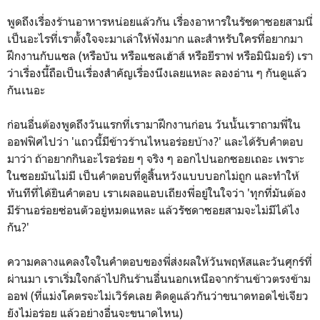
พูดถึงเรื่องร้านอาหารหน่อยแล้วกัน เรื่องอาหารในรัชดาซอยสามนี่
เป็นอะไรที่เราตั้งใจจะมาเล่าให้ฟังมาก และสำหรับใครที่อยากมา
ฝึกงานกับแซล (หรือบัน หรือแซลเฮ้าส์ หรือยีราฟ หรือมินิมอร์) เรา
ว่าเรื่องนี้ถือเป็นเรื่องสำคัญเรื่องนึงเลยแหละ ลองอ่าน ๆ กันดูแล้ว
กันเนอะ
ก่อนอื่นต้องพูดถึงวันแรกที่เรามาฝึกงานก่อน วันนั้นเราถามพี่ใน
ออฟฟิศไปว่า 'แถวนี้มีข้าวร้านไหนอร่อยบ้าง?' และได้รับคำตอบ
มาว่า ถ้าอยากกินอะไรอร่อย ๆ จริง ๆ ออกไปนอกซอยเถอะ เพราะ
ในซอยมันไม่มี เป็นคำตอบที่ดูสิ้นหวังแบบบอกไม่ถูก และทำให้
ทันทีที่ได้ยินคำตอบ เราเผลอแอบเถียงพี่อยู่ในใจว่า 'ทุกที่มันต้อง
มีร้านอร่อยซ่อนตัวอยู่หมดแหละ แล้วรัชดาซอยสามจะไม่มีได้ไง
กัน?'
ความคลางแคลงใจในคำตอบของพี่ส่งผลให้วันพฤหัสและวันศุกร์ที่
ผ่านมา เราเริ่มใจกล้าไปกินร้านอื่นนอกเหนือจากร้านข้าวตรงข้าม
ออฟ (ที่แม่งโคตรจะไม่เวิร์คเลย คิดดูแล้วกันว่าขนาดทอดไข่เจียว
ยังไม่อร่อย แล้วอย่างอื่นจะขนาดไหน)