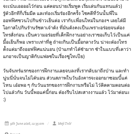
จะเน้นเออออไว้ก่อน แต่ตอนบ่ายเริ่มพูด เริ่มเล่นกันแทนแล้ว)
รู้ตัวอีกทีก็เริ่มมืด และท้องเริ่มร้องอีกครั้ง โชคดีที่วันนั้นพี่ใน
ออฟฟิศชวนไปกินข้าวเย็นต่อ เรากับเพื่อนใหม่ในกองฯ เลยได้มี
โอกาสไปกินร้านรัชดาเจ้าดัง ที่มันดังคงเป็นเพราะอร่อยจนต้อง
โทรสั่งก่อน เป็นความอร่อยที่เด็กฝึกงานอย่างเราขอเก็บไว้เป็นแค่
มื้อเย็นก็พอ เพราะเท่าที่ดู ถ้าจะกินเป็นมื้อกลางวัน น่าจะต้องโทร
ตั้งแต่มาถึงออฟฟิศแน่นอน (ป้าแกทำได้ช้ามาก ช้าในแบบที่เดาว่า
แกอาจเป็นญาติกับแฟลชในเรื่องซูโทเปีย)
วันจันทร์แรกของการฝึกงานเลยจบลงที่เรากลับมาถึงบ้าน และทำ
นู่นนี่นั่นจนไม่ได้นอน ส่วนสภาพในวันอังคารจะออกมาซอมบี้แค่
ไหน เอ๋อพอ ๆ กับวันแรกของการฝึกงานหรือไม่ ไว้ติดตามตอนต่อ
ไปแล้วกัน วันนี้พอแค่นี้ก่อน ต้องรีบไปสะสางงานแล้ว ไว้มาต่อนะ
:)
9th June 2016, 12:35 am
Meji Tnb'