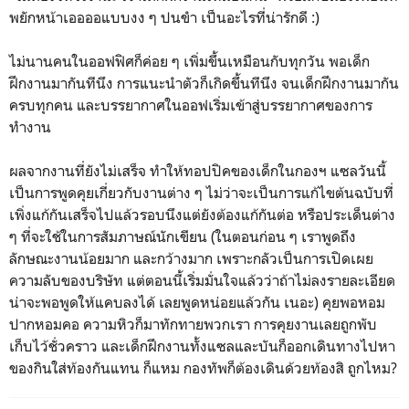
พยักหน้าเออออแบบงง ๆ ปนขำ เป็นอะไรที่น่ารักดี :)
ไม่นานคนในออฟฟิศก็ค่อย ๆ เพิ่มขึ้นเหมือนกับทุกวัน พอเด็ก
ฝึกงานมากันทีนึง การแนะนำตัวก็เกิดขึ้นทีนึง จนเด็กฝึกงานมากัน
ครบทุกคน และบรรยากาศในออฟเริ่มเข้าสู่บรรยากาศของการ
ทำงาน
ผลจากงานที่ยังไม่เสร็จ ทำให้ทอปปิคของเด็กในกองฯ แซลวันนี้
เป็นการพูดคุยเกี่ยวกับงานต่าง ๆ ไม่ว่าจะเป็นการแก้ไขต้นฉบับที่
เพิ่งแก้กันเสร็จไปแล้วรอบนึงแต่ยังต้องแก้กันต่อ หรือประเด็นต่าง
ๆ ที่จะใช้ในการสัมภาษณ์นักเขียน (ในตอนก่อน ๆ เราพูดถึง
ลักษณะงานน้อยมาก และกว้างมาก เพราะกลัวเป็นการเปิดเผย
ความลับของบริษัท แต่ตอนนี้เริ่มมั่นใจแล้วว่าถ้าไม่ลงรายละเอียด
น่าจะพอพูดให้แคบลงได้ เลยพูดหน่อยแล้วกัน เนอะ) คุยพอหอม
ปากหอมคอ ความหิวก็มาทักทายพวกเรา การคุยงานเลยถูกพับ
เก็บไว้ชั่วคราว และเด็กฝึกงานทั้งแซลและบันก็ออกเดินทางไปหา
ของกินใส่ท้องกันแทน ก็แหม กองทัพก็ต้องเดินด้วยท้องสิ ถูกไหม?