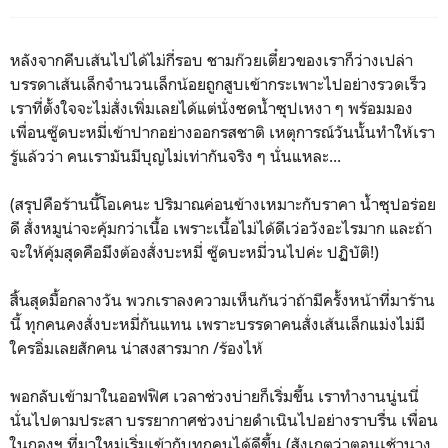
หลังจากคีบเส้นไปได้ไม่กี่รอบ ชามก๊วยเตี๋ยวของเราก็ว่างเปล่า
บรรดาเส้นเล็กจำนวนเล็กน้อยถูกสูบเข้ากระเพาะไปอย่างรวดเร็ว
เราที่ตั้งใจจะไม่สั่งเพิ่มเลยได้แต่นั่งซดน้ำซุปเหงา ๆ พร้อมมอง
เพื่อนซู๊ดบะหมี่เข้าปากอย่างออกรสชาติ เหตุการณ์วันนั้นทำให้เรา
รู้แล้วว่า คนเรามันมีบุญไม่เท่ากันจริง ๆ นั่นแหละ...
(สรุปคือร้านนี้โอเคนะ ปริมาณค่อนข้างเหมาะกับราคา น้ำซุปอร่อย
ดี สั่งหมูน่าจะคุ้มกว่าเนื้อ เพราะเนื้อไม่ได้ดีเว่อวังอะไรมาก และถ้า
จะให้คุ้มสุดคือมึงต้องสั่งบะหมี่ ซู๊ดบะหมี่วนไปค่ะ ปฏิบัติ!)
สิ้นสุดมื้อกลางวัน พวกเราลงความเห็นกันว่าถ้ามีครั้งหน้าที่มาร้าน
นี้ ทุกคนคงสั่งบะหมี่กันแทน เพราะบรรดาคนสั่งเส้นเล็กแม่งไม่มี
ใครอิ่มเลยสักคน น่าสงสารมาก /ร้องไห้
พอกลับเข้ามาในออฟฟิศ เวลาช่วงบ่ายก็เริ่มขึ้น เราทำงานนู่นนี่
นั่นไปตามประสา บรรยากาศช่วงบ่ายดำเนินไปอย่างราบรื่น เพื่อน
ในกองฯ ที่มาใหม่เริ่มเข้ากับทุกคนได้ดีขึ้น (สังเกตว่าตอนเช้านาง