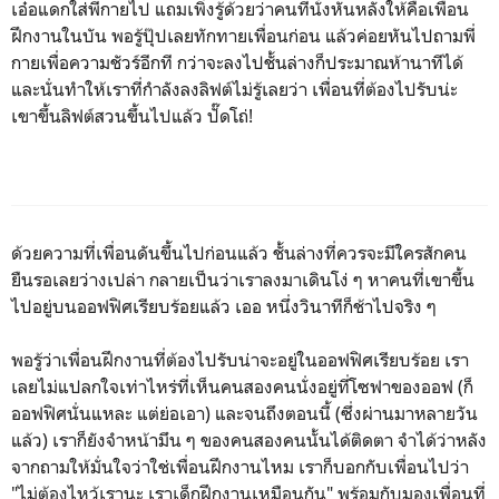
เอ๋อแดกใส่พี่กายไป แถมเพิ่งรู้ด้วยว่าคนที่นั่งหันหลังให้คือเพื่อน
ฝึกงานในบัน พอรู้ปุ๊ปเลยทักทายเพื่อนก่อน แล้วค่อยหันไปถามพี่
กายเพื่อความชัวร์อีกที กว่าจะลงไปชั้นล่างก็ประมาณห้านาทีได้
และนั่นทำให้เราที่กำลังลงลิฟต์ไม่รู้เลยว่า เพื่อนที่ต้องไปรับน่ะ
เขาขึ้นลิฟต์สวนขึ้นไปแล้ว ปั๊ดโถ่!
ด้วยความที่เพื่อนดันขึ้นไปก่อนแล้ว ชั้นล่างที่ควรจะมีใครสักคน
ยืนรอเลยว่างเปล่า กลายเป็นว่าเราลงมาเดินโง่ ๆ หาคนที่เขาขึ้น
ไปอยู่บนออฟฟิศเรียบร้อยแล้ว เออ หนึ่งวินาทีก็ช้าไปจริง ๆ
พอรู้ว่าเพื่อนฝึกงานที่ต้องไปรับน่าจะอยู่ในออฟฟิศเรียบร้อย เรา
เลยไม่แปลกใจเท่าไหร่ที่เห็นคนสองคนนั่งอยู่ที่โซฟาของออฟ (ก็
ออฟฟิศนั่นแหละ แต่ย่อเอา) และจนถึงตอนนี้ (ซึ่งผ่านมาหลายวัน
แล้ว) เราก็ยังจำหน้ามึน ๆ ของคนสองคนนั้นได้ติดตา จำได้ว่าหลัง
จากถามให้มั่นใจว่าใช่เพื่อนฝึกงานไหม เราก็บอกกับเพื่อนไปว่า
"ไม่ต้องไหว้เรานะ เราเด็กฝึกงานเหมือนกัน" พร้อมกับมองเพื่อนที่