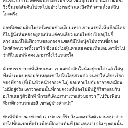
ต้นขึ้น เรากระโดดซ้อนท้ายพี่วินฯ เฉกเช่นทุกวันที่ผ่านมา ก่อนจะ
วิ่งขึ้นเมล์ส้มคันโปรดไปอย่างไม่รอช้า และถึงที่ทำงานตั้งแต่สิบ
โมงครึ่ง
ออฟฟิศตอนสิบโมงครึ่งค่อนข้างเงียบเหงา ภาพแรกที่เห็นคือมีใคร
ก็ไม่รู้นั่งหันหลังอยู่ตรงบันแค่คนเดียว แถมไฟยังเปิดอยู่ไม่กี่
ดวง และที่โต๊ะฝึกงานของกองฯ แซลก็มีโน๊ตบุ๊คไม่ทราบชื่อของ
ใครสักคนวางทิ้งเอาไว้ ซึ่งแม่งไม่คุ้นตาเลย ตอนเห็นเลยเดามั่วไป
ว่าพี่ในออฟฟิศคงเอามาทิ้งไว้แหละมั้ง
ด้วยบรรยากาศที่เงียบเหงา เราเลยตัดสินใจนั่งอยู่บนโต๊ะแล้วใส่หู
ฟังฟังเพลง พร้อมกับหลุดเข้าไปในโลกส่วนตัว จนทำให้เสียงเรียก
ของพี่กาย (ที่เป็นหัวหน้างกองฯ ไง) ลอยหายไปกับอากาศเหมือน
ไม่มีอยู่จริง เดาว่าตอนนั้นพี่กายคงงงที่น้องไม่มีปฏิกิริยาตอบรับ
อะไรเลย รู้ตัวอีกที พี่กายก็เดินมาหาเราแล้วบอกว่า "ไปรับเพื่อน
ที่มาฝึกงานหน่อยสิ เขาอยู่ข้างล่างน่ะ"
ทันทีที่พี่กายลงท้ายคำว่า น่ะ เราก็รีบวิ่งและสปริงตัวผ่านหน้าต่าง
ลงไปชั้นแรกเพื่อรับเพื่อนฝึกงานทันที (ล้อเล่นน่า) จริง ๆ ตอนนั้น