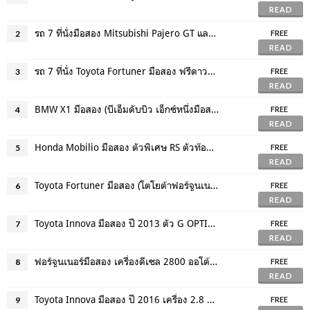
READ
รถ 7 ที่นั่งมือสอง Mitsubishi Pajero GT และ Toyota Fortuner V ตัวท๊อปสุด ฟรีดาวน์
2
FREE
READ
รถ 7 ที่นั่ง Toyota Fortuner มือสอง ฟรีดาวน์ ตัวท๊อปสุด ตัวพิเศษ TRD
3
FREE
READ
BMW X1 มือสอง (บีเอ็มดับบิว เอ็กซ์หนึ่งมือสอง) ฟรีดาวน์ ที่กฤษฎากู๊ดคาร์
4
FREE
READ
Honda Mobilio มือสอง ตัวพิเศษ RS ตัวท๊อปสุด ฟรีดาวน์ ผ่อนสบายๆ แค่เดือนละ 8,000 บาท
5
FREE
READ
Toyota Fortuner มือสอง (โตโยต้าฟอร์จูนเนอร์มือสอง) รถ7ที่นั่งสภาพดี ฟรีดาวน์
6
FREE
READ
Toyota Innova มือสอง ปี 2013 ตัว G OPTION ท๊อปกว่า G ธรรมดา ผ่อนแค่เดือน 7 พัน
7
FREE
READ
ฟอร์จูนเนอร์มือสอง เครื่องดีเซล 2800 ออโต้ (ปี 2016) ตัวพิเศษ TRD ไมล์ 8 หมื่นโล
8
FREE
READ
Toyota Innova มือสอง ปี 2016 เครื่อง 2.8 ดีเซล ฟรีดาวน์ ดอกเบี้ยพิเศษ
9
FREE