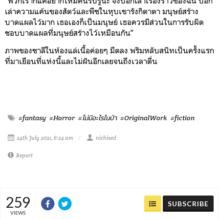
“พวกเราก็แค่อยากให้มีคนรับรู้น่ะ จงบอกเล่าเรื่องราวของฉัน บอก
เล่าความแค้นของสัตว์และพืชในหุบเขารังกิตาตา มนุษย์สร้าง
บาดแผลไว้มาก เธอเองก็เป็นมนุษย์ เธอควรมีส่วนในการรับผิด
ชอบบาดแผลที่มนุษย์สร้างไว้เหมือนกัน”
ภาพของชาลีในห้องแล่เนื้อค่อยๆ มืดลง พริมหลับสนิทเป็นครั้งแรก
ที่มาเยือนที่แห่งนี้และไม่ฝันอีกเลยจนถึงเวลาตื่น
#fantasy
#Horror
#ไม่มีอะไรในป่า
#OriginalWork
#fiction
24th July 2021, 6:24 am
nichised
Report
259
SUBSCRIBE
VIEWS