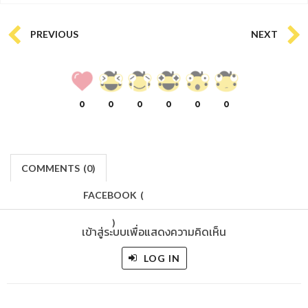
PREVIOUS
NEXT
0
0
0
0
0
0
COMMENTS
(
0)
FACEBOOK
(
)
เข้าสู่ระบบเพื่อแสดงความคิดเห็น
LOG IN