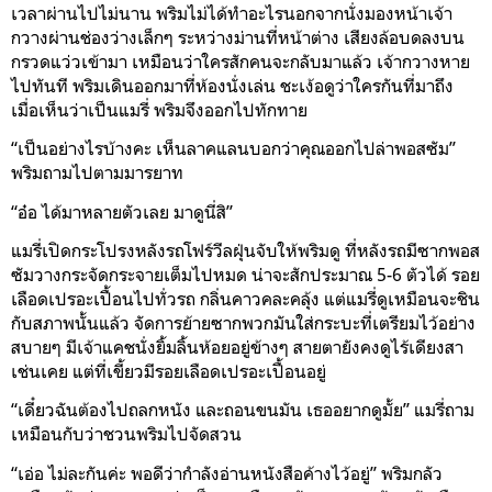
เวลาผ่านไปไม่นาน พริมไม่ได้ทำอะไรนอกจากนั่งมองหน้าเจ้า
กวางผ่านช่องว่างเล็กๆ ระหว่างม่านที่หน้าต่าง เสียงล้อบดลงบน
กรวดแว่วเข้ามา เหมือนว่าใครสักคนจะกลับมาแล้ว เจ้ากวางหาย
ไปทันที พริมเดินออกมาที่ห้องนั่งเล่น ชะเง้อดูว่าใครกันที่มาถึง
เมื่อเห็นว่าเป็นแมรี่ พริมจึงออกไปทักทาย
“เป็นอย่างไรบ้างคะ เห็นลาคแลนบอกว่าคุณออกไปล่าพอสซัม”
พริมถามไปตามมารยาท
“อ๋อ ได้มาหลายตัวเลย มาดูนี่สิ”
แมรี่เปิดกระโปรงหลังรถโฟร์วีลฝุ่นจับให้พริมดู ที่หลังรถมีซากพอส
ซัมวางกระจัดกระจายเต็มไปหมด น่าจะสักประมาณ 5-6 ตัวได้ รอย
เลือดเปรอะเปื้อนไปทั่วรถ กลิ่นคาวคละคลุ้ง แต่แมรี่ดูเหมือนจะชิน
กับสภาพนั้นแล้ว จัดการย้ายซากพวกมันใส่กระบะที่เตรียมไว้อย่าง
สบายๆ มีเจ้าแคชนั่งยิ้มลิ้นห้อยอยู่ข้างๆ สายตายังคงดูไร้เดียงสา
เช่นเคย แต่ที่เขี้ยวมีรอยเลือดเปรอะเปื้อนอยู่
“เดี๋ยวฉันต้องไปถลกหนัง และถอนขนมัน เธออยากดูมั้ย” แมรี่ถาม
เหมือนกับว่าชวนพริมไปจัดสวน
“เอ่อ ไม่ละกันค่ะ พอดีว่ากำลังอ่านหนังสือค้างไว้อยู่” พริมกลัว