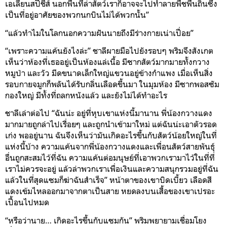
เอเลี่ยนสปีชีส์ นอกพื้นที่ล่าสัตว์เราก็อาจจะไปทำลายพืชพื้นถิ่นซึ่ง
เป็นที่อยู่อาศัยของพวกนกบินไม่ได้พวกนั้น”
“แล้วทำไมในโลกนอกความฝันนายถึงมีร่างกายเน่าเปื่อย”
“เพราะความแค้นยังไงล่ะ” ชาลีผายมือไปยังรอบๆ พริมจึงสังเกต
เห็นว่าห้องที่เธออยู่เป็นห้องแล่เนื้อ มีซากสัตว์มากมายทั้งกวาง
หมูป่า และวัว มีดขนาดเล็กใหญ่แขวนอยู่ข้างกำแพง เมื่อเห็นสิ่ง
รอบกายจมูกก็พลันได้รับกลิ่นเลือดขึ้นมา ในมุมห้อง มีซากพอสซัม
กองใหญ่ มีทั้งที่ถลกหนังแล้ว และยังไม่ได้ทำอะไร
ชาลีเล่าต่อไป “ฉันน่ะ อยู่ที่หุบเขาแห่งนี้มานาน พี่น้องกวางแดง
มากมายถูกล่าไปเรื่อยๆ และถูกนำเข้ามาใหม่ แต่ฉันน่ะเอาตัวรอด
เก่ง พออยู่นาน ฉันจึงเห็นว่ามันเกิดอะไรขึ้นกับสัตว์น้อยใหญ่ในที่
แห่งนี้บ้าง ความแค้นจากพี่น้องกวางแดงและเพื่อนสัตว์สายพันธุ์
อื่นถูกสะสมไว้ที่ฉัน ความแค้นต่อมนุษย์ที่เอาพวกเรามาไว้ในที่ที่
เราไม่ควรจะอยู่ แล้วล่าพวกเราเพื่อเงินและความสนุกรวมอยู่ที่ฉัน
แล้วในที่สุดแซมก็ฆ่าฉันสำเร็จ” หน้าตาของเขาบิดเบี้ยว เลือดสี
แดงเข้มไหลออกมาจากตาเป็นสาย หยดลงบนเสื้อของเขาเปรอะ
เปื้อนไปหมด
“หรือว่านาย… เกิดอะไรขึ้นกับแซมกัน” พริมพยายามเชื่อมโยง