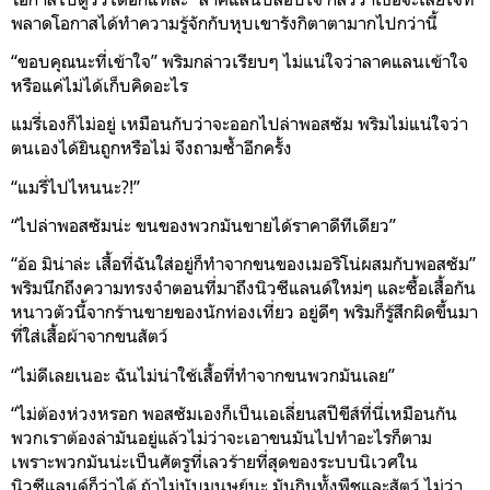
พลาดโอกาสได้ทำความรู้จักกับหุบเขารังกิตาตามากไปกว่านี้
“ขอบคุณนะที่เข้าใจ” พริมกล่าวเรียบๆ ไม่แน่ใจว่าลาคแลนเข้าใจ
หรือแค่ไม่ได้เก็บคิดอะไร
แมรี่เองก็ไม่อยู่ เหมือนกับว่าจะออกไปล่าพอสซัม พริมไม่แน่ใจว่า
ตนเองได้ยินถูกหรือไม่ จึงถามซ้ำอีกครั้ง
“แมรี่ไปไหนนะ?!”
“ไปล่าพอสซัมน่ะ ขนของพวกมันขายได้ราคาดีทีเดียว”
“อ้อ มิน่าล่ะ เสื้อที่ฉันใส่อยู่ก็ทำจากขนของเมอริโน่ผสมกับพอสซัม”
พริมนึกถึงความทรงจำตอนที่มาถึงนิวซีแลนด์ใหม่ๆ และซื้อเสื้อกัน
หนาวตัวนี้จากร้านขายของนักท่องเที่ยว อยู่ดีๆ พริมก็รู้สึกผิดขึ้นมา
ที่ใส่เสื้อผ้าจากขนสัตว์
“ไม่ดีเลยเนอะ ฉันไม่น่าใช้เสื้อที่ทำจากขนพวกมันเลย”
“ไม่ต้องห่วงหรอก พอสซัมเองก็เป็นเอเลี่ยนสปีขีส์ที่นี่เหมือนกัน
พวกเราต้องล่ามันอยู่แล้วไม่ว่าจะเอาขนมันไปทำอะไรก็ตาม
เพราะพวกมันน่ะเป็นศัตรูที่เลวร้ายที่สุดของระบบนิเวศใน
นิวซีแลนด์ก็ว่าได้ ถ้าไม่นับมนุษย์นะ มันกินทั้งพืชและสัตว์ ไม่ว่า