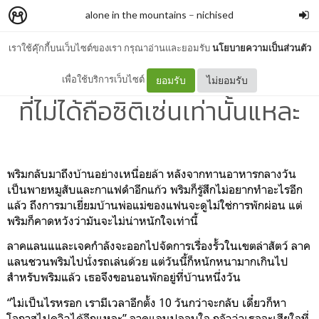
alone in the mountains
–
nichised
เราใช้คุ๊กกี้บนเว็บไซต์ของเรา กรุณาอ่านและยอมรับ
นโยบายความเป็นส่วนตัว
นรกน่ะไม่มีจริงหรอก มีก็แต่ผี
เพื่อใช้บริการเว็บไซต์
ยอมรับ
ไม่ยอมรับ
ที่ไม่ได้ถือซิติเซ่นเท่านั้นแหละ
พริมกลับมาถึงบ้านอย่างเหนื่อยล้า หลังจากทานอาหารกลางวัน
เป็นพายหมูสับและกาแฟดำอีกแก้ว พริมก็รู้สึกไม่อยากทำอะไรอีก
แล้ว ถึงการมาเยี่ยมบ้านพ่อแม่ของแฟนจะดูไม่ใช่การพักผ่อน แต่
พริมก็คาดหวังว่ามันจะไม่น่าหนักใจเท่านี้
ลาคแลนแและเจคกำลังจะออกไปจัดการเรื่องรั้วในเขตล่าสัตว์ ลาค
แลนชวนพริมไปนั่งรถเล่นด้วย แต่วันนี้ก็หนักหนามากเกินไป
สำหรับพริมแล้ว เธอจึงขอนอนพักอยู่ที่บ้านหนึ่งวัน
“ไม่เป็นไรหรอก เรามีเวลาอีกตั้ง 10 วันกว่าจะกลับ เดี๋ยวก็หา
โอกาสไปดูวิวได้อีกแหละ” ลาคแลนปลอบใจ กลัวว่าเธอจะเสียใจที่