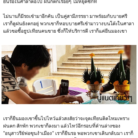
ยืนรอในศาลาต่อไป ฝนก็ตกเรื่อยๆ ไม่หยุดซักที
ไม่นานก็มีรถเข้ามาอีกคัน เป็นคู่สามีภรรยา มาพร้อมกับบายศรี
เราก็ดูฝนยังตกอยุ่ พวกเขาก็หอบบายศรีเข้ามาวางบนโต๊ะในศาลา
แล้วขอซื้อธูปเทียนคนขาย ซึ่งก็ให้บริการดี เราก็แค่ยืนมองเขา
เราก็ยืนมองเขาขึ้นไปไหว้แล้วสงสัยว่าจะจุดเทียนติดไหมเพราะ
ฝนตก สักพัก พวกเขาก็ลงมา แล้วไหว้อีกรอบที่ด้านล่างของ
"อนุสาวรีย์พ่อขุนงำเมือง" เราก็ยืนรอ พอพวกเขาเดินกลับมา เราก็