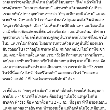
ถามเขาว่าจุดเทียนติดไหม ผู้หญิงก็ยิ้มบอกว่า "ติด" แล้วหันไป
ทางผู้ชายว่า "พวกเราเก่งเนอะ" แล้วพากันเก็บของกลับไปที่รถ
เราเลยหันไปทางคุณป้าคนขายว่า "ถ้าจุดเทียนจะติดไหม" แต่คน
ขายเงียบ จัดของต่อไป เราก็เลยฝ่าฝนไปดูเอง แต่ไปยืนด้านล่าง
"อนุสาวรีย์พ่อขุนงำเมือง" ไม่เห็นเทียนที่ติดสักแท่ง เลยไม่แน่ใจ
ว่าเมื่อกี้อาจติดแต่ตอนนี้ดับแล้วหรือเปล่า เลยเดินกลับมาที่ศาลา
คุณป้าคนขายก็บอกให้เราถามคู่รักคู่นั้นว่าติดรถไปวัดศรีโคมคำได้
ไหม แต่เราไม่กล้าถาม ไม่อยากรบกวนด้วย คนคู่นั้นก็มีมองแล้ว
ขับรถออกไป เราก็อยู่ในศาลาต่อไป ฝนก็ตกต่อไป ไม่มีท่าทีจะซา
เลย ตกมาตั้งนานตั้งแต่ก่อนเรามาถึงอีก ก็ถามคนขายว่าเมื่อวาน
ตกไหม เขาก็บอกไม่ตก หรือไม่ใช่ตกตอนเช้าๆ แบบนี้นี่แหละ คือ
แผนเราล่มหมดที่จะทำ และเสียเวลามาก เพราะปกติมาถึงเราจะ
ไหว้ที่นี่และไปไหว้ "วัดศรีโคมคำ" และจะแวะไหว้ "หลวงพ่อ
พระเจ้าองค์ดำ" ที่ "หอวัฒนธรรมนิทัศน์" ด้วย
เราก็ยืนมอง "พ่อขุนงำเมือง" ว่าถ้าศักดิ์สิทธิ์จริงขอให้ฝนหยุดตก
ภายใน 5 - 10 นาทีได้ไหมคะ คืออธิษฐานในใจ แต่พูดไม่ทัน
ขาดคำ ฟ้าร้อง คือ ตกมาตั้งนาน 2 - 3 ชม. ที่อยู่มา ฟ้าไม่ร้องเลยนะ
แค่ฝนตก พอเราอธิษฐาน ฟ้าร้องซะงั้น แต่ก็ฉุกคิดในใจเหมือนกัน