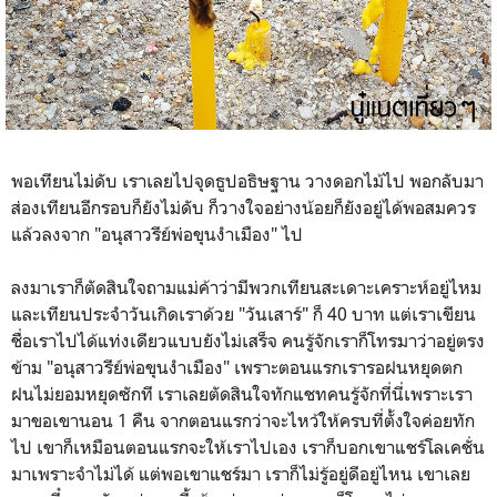
พอเทียนไม่ดับ เราเลยไปจุดธูปอธิษฐาน วางดอกไม้ไป พอกลับมา
ส่องเทียนอีกรอบก็ยังไม่ดับ ก็วางใจอย่างน้อยก็ยังอยู่ได้พอสมควร
แล้วลงจาก "อนุสาวรีย์พ่อขุนงำเมือง" ไป
ลงมาเราก็ตัดสินใจถามแม่ค้าว่ามีพวกเทียนสะเดาะเคราะห์อยู่ไหม
และเทียนประจำวันเกิดเราด้วย "วันเสาร์" ก็ 40 บาท แต่เราเขียน
ชื่อเราไปได้แท่งเดียวแบบยังไม่เสร็จ คนรู้จักเราก็โทรมาว่าอยู่ตรง
ข้าม "อนุสาวรีย์พ่อขุนงำเมือง" เพราะตอนแรกเรารอฝนหยุดตก
ฝนไม่ยอมหยุดซักที เราเลยตัดสินใจทักแชทคนรู้จักที่นี่เพราะเรา
มาขอเขานอน 1 คืน จากตอนแรกว่าจะไหว้ให้ครบที่ตั้งใจค่อยทัก
ไป เขาก็เหมือนตอนแรกจะให้เราไปเอง เราก็บอกเขาแชร์โลเคชั่น
มาเพราะจำไม่ได้ แต่พอเขาแชร์มา เราก็ไม่รู้อยู่ดีอยู่ไหน เขาเลย