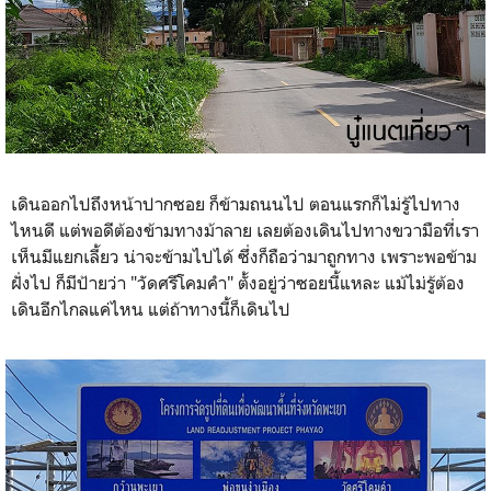
เดินออกไปถึงหน้าปากซอย ก็ข้ามถนนไป ตอนแรกก็ไม่รู้ไปทาง
ไหนดี แต่พอดีต้องข้ามทางม้าลาย เลยต้องเดินไปทางขวามือที่เรา
เห็นมีแยกเลี้ยว น่าจะข้ามไปได้ ซึ่งก็ถือว่ามาถูกทาง เพราะพอข้าม
ฝั่งไป ก็มีป้ายว่า "วัดศรีโคมคำ" ตั้งอยู่ว่าซอยนี้แหละ แม้ไม่รู้ต้อง
เดินอีกไกลแค่ไหน แต่ถ้าทางนี้ก็เดินไป