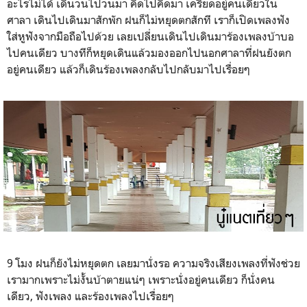
อะไรไม่ได้ เดินวนไปวนมา คิดไปคิดมา เครียดอยู่คนเดียวใน
ศาลา เดินไปเดินมาสักพัก ฝนก็ไม่หยุดตกสักที เราก็เปิดเพลงฟัง
ใส่หูฟังจากมือถือไปด้วย เลยเปลี่ยนเดินไปเดินมาร้องเพลงบ้าบอ
ไปคนเดียว บางทีก็หยุดเดินแล้วมองออกไปนอกศาลาที่ฝนยังตก
อยู่คนเดียว แล้วก็เดินร้องเพลงกลับไปกลับมาไปเรื่อยๆ
9 โมง ฝนก็ยังไม่หยุดตก เลยมานั่งรอ ความจริงเสียงเพลงที่ฟังช่วย
เรามากเพราะไม่งั้นบ้าตายแน่ๆ เพราะนั่งอยู่คนเดียว ก็นั่งคน
เดียว, ฟังเพลง และร้องเพลงไปเรื่อยๆ