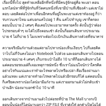
เรื่องนี้ทิ้งไป สุดท้ายเหลืออีกที่หนึ่งที่มีคนรู้จักอยู่คือ พะเยา ตอน
แรกไลน์หาพี่ที่รู้จักกันที่วัดคนหนึ่งที่เขามีบ้านที่เชียงคำ แต่เขาไม่
ตอบ เลยติดต่อไปหาเพื่อนอีกคนที่อยู่ในพะเยาแต่เขาท้องอยู่ ก็ว่า
รบกวนเขาไหม แต่บอกแค่ไปอยู่ 1 คืน แค่ไปทำบุญ เขาก็ตกลง
ตอนนั้นบ่าย 2 เศษๆ คือเคยไปพะเยามาหลายครั้ง ดังนั้นรู้ว่าต้อง
ไปรถรอบค่ำๆ จะได้ไปถึงตอนเช้า ดังนั้นก็ออกเดินทางประมาณ
บ่าย 4 ไม่ก็บ่าย 5 โมงเพราะต้องไปเบิกเงินเดินทางด้วยที่ธนาคาร
ความจริงมีแก้งานด้วยแต่ถามไปทางน้องเห็นเงียบๆ ไปก็เลยคิด
ว่าไปไม่กี่วันคงไม่เอา Notebook ไปด้วย และออกเดินทางไปตอน
ประมาณบ่าย 4 เศษๆ เก็บกระเป๋าไม่ถึง 10 นาทีก็ออกเดินทางได้
แต่ตอนรอรถเมล์ก็เจอเหตุการณ์หนึ่ง ซึ่งเราไม่แน่ใจนักว่าใครคิด
อย่างไรกันแน่และเราทำอะไรพลาดไปหรือเปล่า คือเรื่องผ่านมา
แล้วแหละ แต่เราอาจทำอะไรพลาดไปแล้วอีกรอบก็ได้ แต่ตอนนั้น
ก็เครียดเพราะน้องไลน์มามีแก้งาน แต่เราออกมาแล้วไม่กลับเข้า
บ้านอีก น้องมาบอกช้าไป 10 นาที
ออกเดินทางจากบ้านมาแล้วไปต่อรถที่ป้าย The Mall บางกะปิ
ตอนนั้นน้องก็ไลน์มาบอกว่า ZIP FILE ที่เราส่งให้ ลูกค้าเปิดไม่ได้