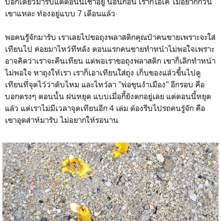
บอกเดี๋ยวมารับแต่ตอนนี้เช้าอยู่ นอนก่อน เราก็โอเค ไม่อยากกวน
เขาแหละ ท้องอยู่แบบ 7 เดือนแล้ว
พอคนรู้ัจักมารับ เราเลยไปขอถุงพลาสติกคุณป้าคนขายเพราะจะใส่
เทียนไป ค่อยมาไหว้ทีหลัง ตอนแรกคนขายทำหน้าไม่พอใจเพราะ
อาจคิดว่าเราจะคืนเทียน แต่พอเราขอถุงพลาสติก เขาก็เลิกทำหน้า
ไม่พอใจ หาถุงให้เรา เราก็เอาเทียนใส่ถุง เก็บของแล้วขึ้นไปดู
เทียนที่จุดไว้ว่าดับไหม และไหว้ลา "พ่อขุนงำเมือง" อีกรอบ คือ
บอกตรงๆ ตอนนั้น ฝนหยุด แบบเมื่อกี้ยังตกอยู่เลย แต่ตอนนี้หยุด
แล้ว แต่เราไม่มีเวลาจุดเทียนอีก 4 เล่ม ต้องรีบไปรถคนรู้จัก คือ
เขาอุตส่าห์มารับ ไม่อยากให้รอนาน