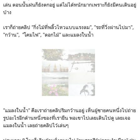
เล่น ตอนนั้นฝนก็ยังตกอยู่ แต่ไม่ได้หนักมากเพราะก็ยังมีคนเดินอยู่
บ้าง
เราก็ถ่ายคลิป "กิ่งไม้ที่พลิ้วไหวแบบแรงลม", "รถที่วิ่งผ่านไปมา",
"กว๊าน", "โคมไฟ", "ดอกไม้" และแมลงในน้ำ
"แมลงในน้ำ" คือเราถ่ายคลิปริมกว๊านอยู่ เห็นผู้ชายคนหนึ่งไปถ่าย
รูปอะไรอีกด้านหนึ่งของที่เรายืน พอเขาไปเลยเดินไปดู เลยเจอ
แมลงในน้ำ เลยถ่ายคลิปไว้เล่นๆ