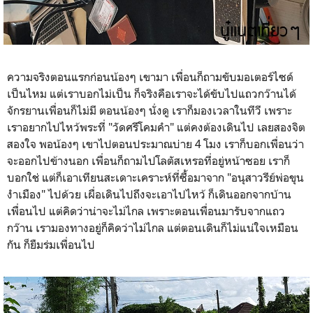
ความจริงตอนแรกก่อนน้องๆ เขามา เพื่อนก็ถามขับมอเตอร์ไซด์
เป็นไหม แต่เราบอกไม่เป็น ก็จริงคือเราจะได้ขับไปแถวกว๊านได้
จักรยานเพื่อนก็ไม่มี ตอนน้องๆ นั่งดู เราก็มองเวลาในทีวี เพราะ
เราอยากไปไหว้พระที่ "วัดศรีโคมคำ" แต่คงต้องเดินไป เลยสองจิต
สองใจ พอน้องๆ เขาไปตอนประมาณบ่าย 4 โมง เราก็บอกเพื่อนว่า
จะออกไปข้างนอก เพื่อนก็ถามไปโลตัสเหรอที่อยู่หน้าซอย เราก็
บอกใช่ แต่ก็เอาเทียนสะเดาะเคราะห์ที่ซื้อมาจาก "อนุสาวรีย์พ่อขุน
งำเมือง" ไปด้วย เผื่อเดินไปถึงจะเอาไปไหว้ ก็เดินออกจากบ้าน
เพื่อนไป แต่คิดว่าน่าจะไม่ไกล เพราะตอนเพื่อนมารับจากแถว
กว๊าน เรามองทางอยู่ก็คิดว่าไม่ไกล แต่ตอนเดินก็ไม่แน่ใจเหมือน
กัน ก็ยืมร่มเพื่อนไป