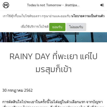
Today is not Tomorrow
–
Jirattipat Tengamnuay
เราใช้คุ๊กกี้บนเว็บไซต์ของเรา กรุณาอ่านและยอมรับ
นโยบายความเป็นส่วนตัว
เพื่อใช้บริการเว็บไซต์
ยอมรับ
ไม่ยอมรับ
RAINY DAY ที่พะเยา แค่ไป
มรสุมก็เข้า
30 กรกฏาคม 2562
การตัดสินใจไปพะเยาในครั้งนี้ไม่ได้อยู่ในตัวเลือกแรก จากปัญหา