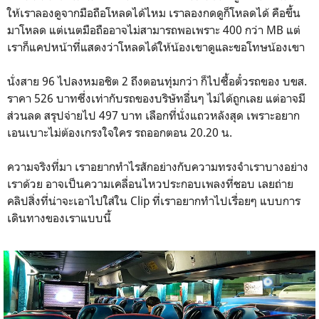
ให้เราลองดูจากมือถือโหลดได้ไหม เราลองกดดูก็โหลดได้ คือขึ้น
มาโหลด แต่เนตมือถืออาจไม่สามารถพอเพราะ 400 กว่า MB แต่
เราก็แคปหน้าที่แสดงว่าโหลดได้ให้น้องเขาดูและขอโทษน้องเขา
นั่งสาย 96 ไปลงหมอชิต 2 ถึงตอนทุ่มกว่า ก็ไปซื้อตั๋วรถของ บขส.
ราคา 526 บาทซึ่งเท่ากับรถของบริษัทอื่นๆ ไม่ได้ถูกเลย แต่อาจมี
ส่วนลด สรุปจ่ายไป 497 บาท เลือกที่นั่งแถวหลังสุด เพราะอยาก
เอนเบาะไม่ต้องเกรงใจใคร รถออกตอน 20.20 น.
ความจริงที่มา เราอยากทำไรสักอย่างกับความทรงจำเราบางอย่าง
เราด้วย อาจเป็นความเคลื่อนไหวประกอบเพลงที่ชอบ เลยถ่าย
คลิปสิ่งที่น่าจะเอาไปใส่ใน Clip ที่เราอยากทำไปเรื่อยๆ แบบการ
เดินทางของเราแบบนี้