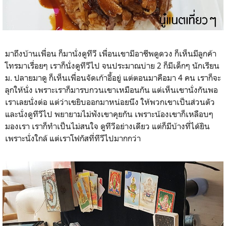
มาถึงบ้านเพื่อน ก็มานั่งดูทีวี เพื่อนเขามีอาชีพดูดวง ก็เห็นมีลูกค้า
โทรมาเรื่อยๆ เราก็นั่งดูทีวีไป จนประมาณบ่าย 2 ก็มีเด็กๆ นักเรียน
ม. ปลายมาดู ก็เห็นเพื่อนจัดเก้าอี้อยู่ แต่ตอนมาคือมา 4 คน เราก็จะ
ลุกให้นั่ง เพราะเราก็มารบกวนเขาเหมือนกัน แต่เห็นเขานั่งกันพอ
เราเลยนั่งต่อ แต่ว่าเขยิบออกมาหน่อยนึง ให้พวกเขาเป็นส่วนตัว
และนั่งดูทีวีไป พยายามไม่ฟังเขาคุยกัน เพราะน้องเขาก็เหลือบๆ
มองเรา เราก็ทำเป็นไม่สนใจ ดูทีวีอย่างเดียว แต่ก็มีบ้างที่ได้ยิน
เพราะนั่งใกล้ แต่เราโฟกัสที่ทีวีไปมากกว่า