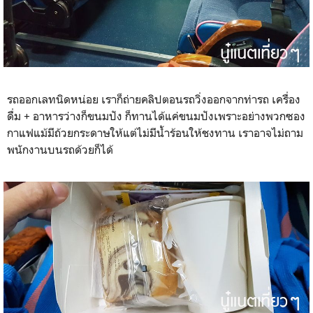
รถออกเลทนิดหน่อย เราก็ถ่ายคลิปตอนรถวิ่งออกจากท่ารถ เครื่อง
ดื่ม + อาหารว่างก็ขนมปัง ก็ทานได้แค่ขนมปังเพราะอย่างพวกซอง
กาแฟแม้มีถ้วยกระดาษให้แต่ไม่มีน้ำร้อนให้ชงทาน เราอาจไม่ถาม
พนักงานบนรถด้วยก็ได้