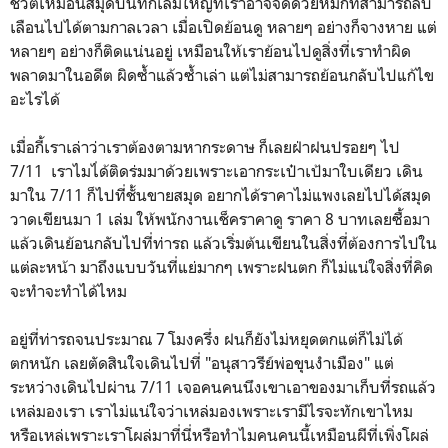
ชีวิตเหมือนสมุดบันทึกเล่มใหญ่ที่เราอาจจดด้วยหมึกที่สามารถลบ
เลือนไปได้ตามกาลเวลา เมื่อเปิดย้อนดู หลายๆ อย่างก็จางหาย แต่
หลายๆ อย่างก็ติดแน่นอยู่ เหมือนให้เราย้อนไปดูสิ่งที่เราทำผิด
พลาดมาในอดีต ผิดซ้ำแล้วซ้ำเล่า แต่ไม่สามารถย้อนกลับไปแก้ไข
อะไรได้
เมื่อกี้เราเล่าว่าเราต้องตามหากระดาษ ก็เลยฝ่าฝนปรอยๆ ไป
7/11 เราไมไ่ด้ติดร่มมาด้วยเพราะเอากระเป๋าเป้มาใบเดียว เดิน
มาใน 7/11 ก็ไปที่ชั้นขายสมุด อยากได้ราคาไม่แพงเลยไปได้สมุด
วาดเขียนมา 1 เล่ม ให้พนักงานเช็คราคาดู ราคา 8 บาทเลยซื้อมา
แล้วเดินย้อนกลับไปที่ท่ารถ แล้วเริ่มต้นเขียนในสิ่งที่ต้องการไปใน
แต่ละหน้า มาถึงแบบวันที่แย่มากๆ เพราะฝนตก ก็ไม่แน่ใจสิ่งที่คิด
จะทำจะทำได้ไหม
อยู่ที่ท่ารถจนประมาณ 7 โมงครึ่ง ฝนก็ยังไม่หยุดตกแต่ก็ไม่ได้
ตกหนัก เลยตัดสินใจเดินไปที่ "
อนุสาวรีย์พ่อขุนงำเมือง" แต่
ระหว่างเดินไปผ่าน 7/11 เจอคนคนนึงเขาเอาของมาเก็บที่รถแล้ว
เหล่มองเรา เราไม่แน่ใจว่าเหล่มองเพราะเรามีไรจะทักเขาไหม
หรือเหล่เพราะเราโผล่มาที่นี่หรือทำไมคนคนนี้เหมือนผีที่เพิ่งโผล่