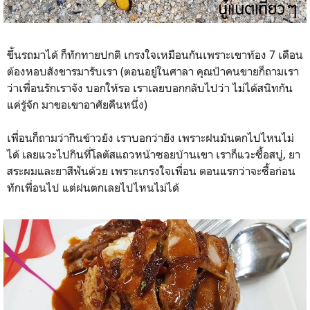
ขึ้นรถมาได้ ก็ทักทายปกติ เกรงใจเหมือนกันเพราะเขาท้อง 7 เดือน
ต้องหอบสังขารมารับเรา (ตอนอยู่ในศาลา คุณป้าคนขายก็ถามเรา
ว่าเพื่อนรักเราจัง บอกให้รอ เราเลยบอกกลับไปว่า ไม่ได้สนิทกัน
แค่รู้จัก มาขอเขาอาศัยคืนหนึ่ง)
เพื่อนก็ถามว่ากินข้าวยัง เราบอกว่ายัง เพราะฝนมันตกไปไหนไม่
ได้ เลยแวะไปกินที่โลตัสแถวหน้าซอยบ้านเขา เราก็แวะซื้อสบู่, ยา
สระผมและยาสีฟันด้วย เพราะเกรงใจเพื่อน ตอนแรกว่าจะซื้อก่อน
ทักเพื่อนไป แต่ฝนตกเลยไปไหนไม่ได้