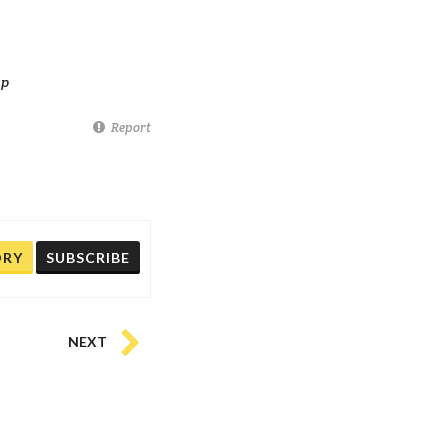
op
Report
ORY
SUBSCRIBE
NEXT