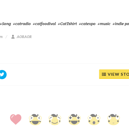
#Song
#catradio
#catfoodival
#CatTshirt
#catexpo
#music
#indie p
am
AORAOR
VIEW ST