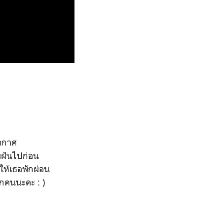
อากาศ
มฝันไปก่อน
กให้เธอพักผ่อน
ุกคนนะคะ : )