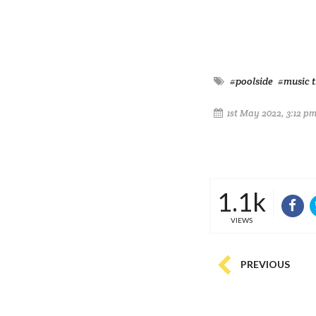
#poolside
#music t
1st May 2022, 3:12 p
1.1k
VIEWS
PREVIOUS