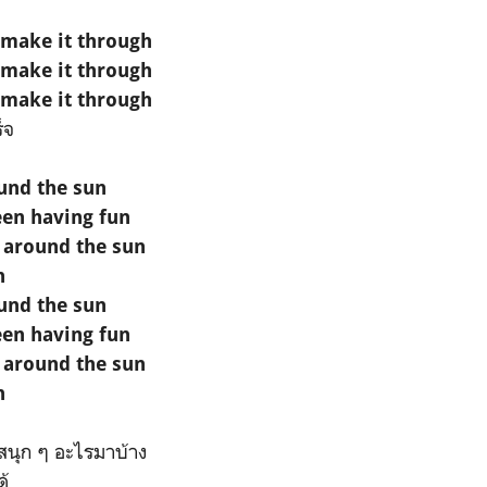
 make it through
 make it through
 make it through
็จ
und the sun
een having fun
r around the sun
h
und the sun
een having fun
r around the sun
h
องสนุก ๆ อะไรมาบ้าง
ด้