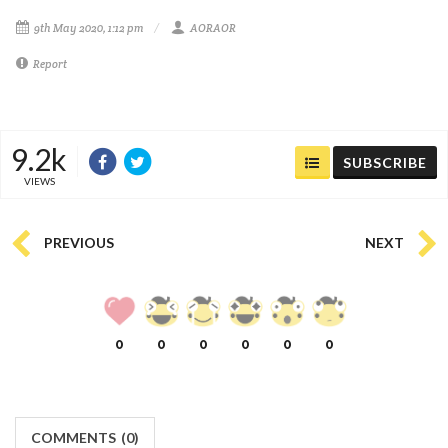
9th May 2020, 1:12 pm
AORAOR
Report
9.2k
SUBSCRIBE
VIEWS
PREVIOUS
NEXT
0
0
0
0
0
0
COMMENTS
(
0)