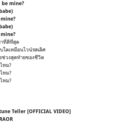
u be mine?
babe)
e mine?
babe)
e mine?
ี่ดีที่สุด
บโตเหมือนไวน์รสเลิศ
ึงช่วงสุดท้ายของชีวิต
มไหม?
มไหม?
มไหม?
rtune Teller [OFFICIAL VIDEO]
ORAOR