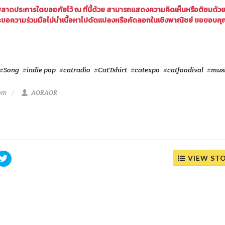
พลาดประการใดขออภัยไว้ ณ ที่นี้ด้วย สามารถแสดงความคิดเห็นหรือติชมด้ว
ขอความร่วมมือไม่นำเนื้อหาไปดัดแปลงหรือคัดลอกในเชิงพาณิชย์ ขอขอบคุ
#Song
#indie pop
#catradio
#CatTshirt
#catexpo
#catfoodival
#mus
 pm
AORAOR
VIEW ST