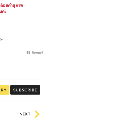
ยถ้อยคำสุภาพ
ณค่ะ
ic
Report
ORY
SUBSCRIBE
NEXT