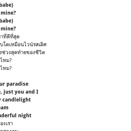
babe)
e mine?
babe)
e mine?
ี่ดีที่สุด
บโตเหมือนไวน์รสเลิศ
ึงช่วงสุดท้ายของชีวิต
มไหม?
มไหม?
our paradise
 just you and I
 candlelight
ream
nderful night
ของเรา