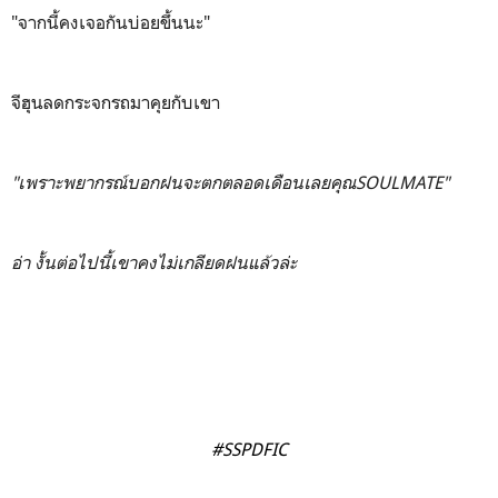
"จากนี้คงเจอกันบ่อยขึ้นนะ"
จีฮุนลดกระจกรถมาคุยกับเขา
"เพราะพยากรณ์บอกฝนจะตกตลอดเดือนเลยคุณSOULMATE"
อ่า งั้นต่อไปนี้เขาคงไม่เกลียดฝนแล้วล่ะ
#SSPDFIC