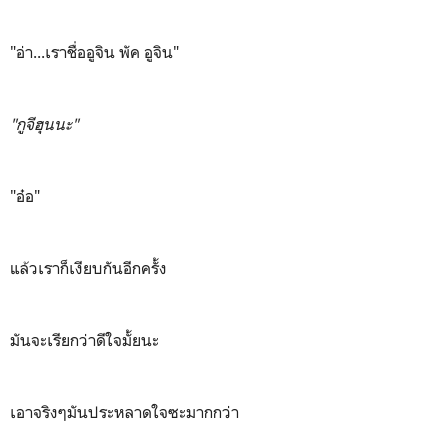
"อ่า...เราชื่ออูจิน พัค อูจิน"
"กูจีฮุนนะ"
"อ๋อ"
แล้วเราก็เงียบกันอีกครั้ง
มันจะเรียกว่าดีใจมั้ยนะ
เอาจริงๆมันประหลาดใจซะมากกว่า