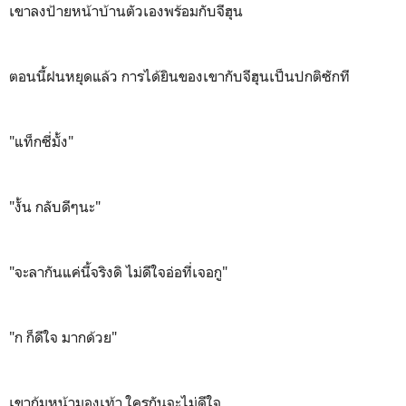
เขาลงป้ายหน้าบ้านตัวเองพร้อมกับจีฮุน
ตอนนี้ฝนหยุดแล้ว การได้ยินของเขากับจีฮุนเป็นปกติซักที
"แท็กซี่มั้ง"
"งั้น กลับดีๆนะ"
"จะลากันแค่นี้จริงดิ ไม่ดีใจอ่อที่เจอกู"
"ก ก็ดีใจ มากด้วย"
เขาก้มหน้ามองเท้า ใครกันจะไม่ดีใจ