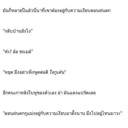
มันก็หลายปีแล้วนี่นาที่เขาต้องอยู่กับความเงียบตอนฝนตก
"กลับบ้านยังไง"
"ห้ะ? อ๋อ รถเมล์"
"หยุด มึงอย่าเพิ่งพูดต่อดิ
ใจกูเต้น
"
อีกคนเกาหลังใบหูของตัวเอง อ่า มันแดงแปร๊ดเลย
"ตอนฝนตกกูแม่งอยู่กับความเงียบมาตั้งนาน มึงไปอยู่ไหนมาวะ"