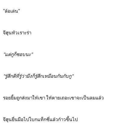
"ล้อเล่น"
จีฮุนหัวเราะร่า
"แต่กูก็ชอบนะ"
"รู้สึกดีที่รู้ว่ามึงก็รู้สึกเหมือนกันกับกู"
รอยยิ้มถูกส่งมาให้เขา ให้ตายเถอะเขาจะเป็นลมแล้ว
จีฮุนยื่นมือไปโบกแท็กซี่แล้วก้าวขึ้นไป