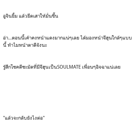
อูจินยิ้ม แล้วยึดเสาให้มั่นขึ้น
อ่า...ตอนนี้เค้าคงหน้าแดงมากแน่ๆเลย ได้มองหน้าจีฮุนใกล้ๆแบบ
นี้ ทำไมหน้าตาดีจังนะ
รู้สึกโชคดีชะมัดที่มีจีฮุนเป็นSOULMATE เพื่อนๆอิจฉาแน่เลย
"แล้วจะกลับยังไงต่อ"