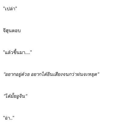
"เปล่า"
จีฮุนตอบ
"แล้วขึ้นมา...."
"อยากอยู่ด้วย อยากได้ยินเสียงจนกว่าฝนจะหยุด"
"ได้มั้ยอูจิน"
"อ่า.."