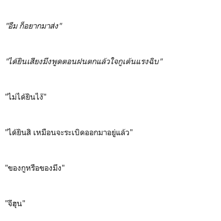
"อืม ก็อยากมาส่ง"
"ได้ยินเสียงมึงพูดตอนฝนตกแล้วใจกูเต้นแรงฉิบ"
"ไม่ได้ยินไง๊"
"ได้ยินสิ เหมือนจะระเบิดออกมาอยู่แล้ว"
"ของกูหรือของมึง"
"จีฮุน"