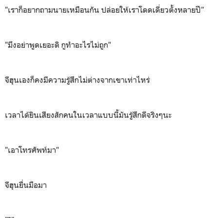
"เราก็อยากถามนายเหมือนกัน ปล่อยให้เราโดดเดี่ยวตั้งหลายปี"
"มึงอย่าพูดเยอะดิ กูทำอะไรไม่ถูก"
จีฮุนเองก็คงมีความรู้สึกไม่ต่างจากเขาเท่าไหร่
เวลาได้ยินเสียงสักคนในเวลาแบบนี้มันรู้สึกดีจริงๆนะ
"เอาโทรศัพท์มา"
จีฮุนยื่นมือมา