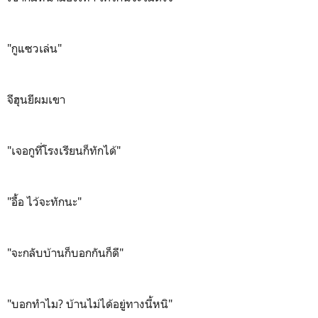
"กูแซวเล่น"
จีฮุนยีผมเขา
"เจอกูที่โรงเรียนก็ทักได้"
"อื้อ ไว้จะทักนะ"
"จะกลับบ้านก็บอกกันก็ดี"
"บอกทำไม? บ้านไม่ได้อยู่ทางนี้หนิ"