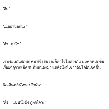
"อืม"
"....อย่าบอกนะ"
"อ่า...คงใช่"
เราเงียบกันสักพัก คนที่ชื่อจินยองก็ตกใจไม่ต่างกัน ฝนตกหนักขึ้น
เรื่อยๆดูจากเม็ดฝนที่หล่นลงมา แต่สิ่งนึงที่เขากลับได้ยินชัดขึ้น
คือเสียงหัวใจของอีกฝ่าย
"คือ....แปปนึงมึง กูตกใจว่ะ"