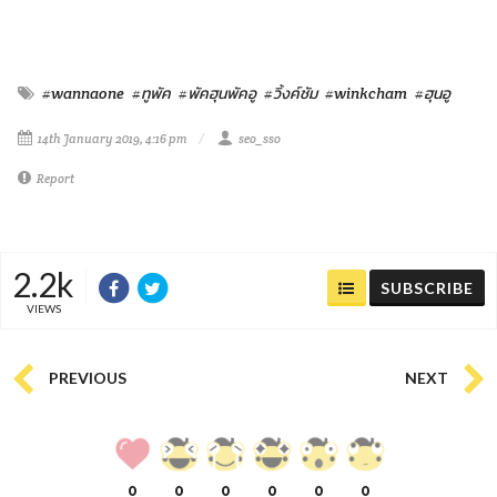
#wannaone
#ทูพัค
#พัคฮุนพัคอู
#วิ้งค์ชัม
#winkcham
#ฮุนอู
14th January 2019, 4:16 pm
seo_sso
Report
2.2k
SUBSCRIBE
VIEWS
PREVIOUS
NEXT
0
0
0
0
0
0