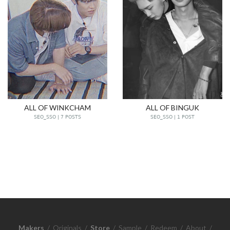
ALL OF WINKCHAM
ALL OF BINGUK
SEO_SSO | 7 POSTS
SEO_SSO | 1 POST
Makers
/
Originals
/
Store
/
Sample
/
Redeem
/
About
/