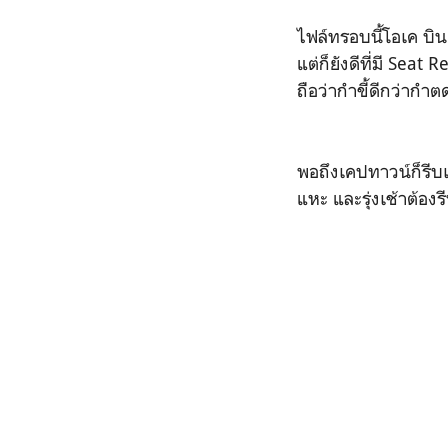
ไฟล์ทรอบนี้โอเค บิ
แต่ก็ยังดีที่มี Seat R
ถือว่ากำขี้ดีกว่ากำต
พอถึงเคปทาวน์ก็รีบเ
แหะ และรุ่งเช้าต้อง