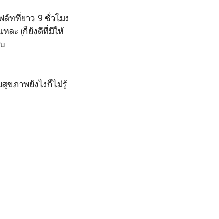
์ทที่ยาว 9 ชั่วโมง
หละ (ก็ยังดีที่มีให้
ลบ
ุขภาพยังไงก็ไม่รู้