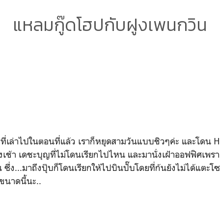
แหลมกู๊ดโฮปกับฝูงเพนกวิน
ที่เล่าไปในตอนที่แล้ว เราก็หยุดสามวันแบบชิวๆค่ะ และโดน
โมงเช้า เดชะบุญที่ไม่โดนเรียกไปไหน และมานั่งเฝ้าออฟฟิศเพรา
น ซึ่ง...มาถึงปุ๊บก็โดนเรียกให้ไปบินปั๊บโดยที่ก้นยังไม่ได้แตะโซ
นาดนี้นะ..