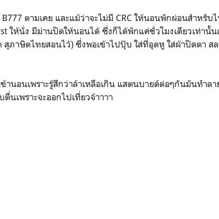
น B777 ตามเคย และแม้ว่าจะไม่มี CRC ให้นอนพักผ่อนสำหรับไฟล
est ให้นั่ง มีม่านปิดให้นอนได้ ซึ่งก็ได้พักแค่ชั่วโมงเดียวเท่านั้นแ
ด สุภาษิตไทยสอนไว้) ซึ่งพอเข้าไปปุ๊บ ใส่ที่อุดหู ใส่ผ้าปิดตา ส
ข้านอนเพราะรู้สึกว่าล้าเหลือเกิน แสตนบายด์ต่อๆกันมันทำลายส
รีบตื่นเพราะจะออกไปเที่ยวจ้าาาา