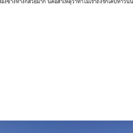
สองข้างทางก็สวยมาก นี่คือสาเหตุว่าทำไมเราถึงรักเคปทาวน์นั