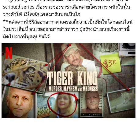
scripted series เรื่องราวของราชาเสือหลายโครงการ หนึ่งในนั้น
วางตัวให้
มารับบทเป็นโจ
นิโคลัส เคจ
**หลังจากที่ซีรีส์ออกอากาศ แครอลก็กลายเป็นมีมในโลกออนไลน์
ในประเด็นนี้ จนเธอออกมากล่าวหาว่า ผู้สร้างนำเสนอเรื่องราวนี้
ผิดไปจากที่พูดคุยกันไว้