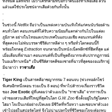
ทั้งหมด แต่ที่จริง ไม่ว่าใครก็ตามที่บอกว่าตนเองทำเพื่อเสือ ล้วน
แล้วแต่ใช้ประโยชน์จากเสือด้วยกันทั้งนั้น
.
.
ในช่วงนี้
ถือว่าเป็นแหล่งความบันเทิงให้แก่คนนับร้อยล้าน
Netflix
คนทั่วโลก คอนเทนต์ที่ได้รับความนิยมก็แตกต่างกันไปในแต่ละ
ภูมิภาค อย่างในไทยและประเทศในแถบเอเชีย คอนเทนต์ที่ดัง
ที่สุดคงจะไม่พ้นบรรดาซีรีส์เกาหลีต่าง ๆ หรือทั่วโลกตอนนี้ก็
พร้อมใจกดดู
จนกลายเป็นหนังเน็ตฟลิกซ์ที่ฮิตที่สุด แต่
Extraction
เมื่อเดือนที่ผ่านมา คอนเทนต์ที่เป็นที่พูดถึงมากระดับปรากฏการณ์
ในอเมริกาเหนือ* เป็นซีรีส์สารคดีของชายที่ฉาวที่สุดของอเมริกาผู้
มีฉายาว่า
ราชาเสือ
.
เป็นสารคดีอาชญากรรม 7 ตอนจบ (พ่วงทอล์กโชว์
Tiger King
พิเศษอีกหนึ่งตอน รวมเป็น 8 ตอน) ที่พาไปสำรวจเรื่องราวชีวิต
ของ
ผู้ที่เคลมว่าตัวเองเป็น “ราชาเสือ” จากการเป็น
Joe Exotic
เจ้าของสวนเสือที่ใหญ่ที่สุดในโลก
ซึ่งตั้งอยู่ในรัฐโอคลา
G.W. Zoo
โฮมา โจเป็นเกย์อย่างเปิดเผย มีชีวิตที่หวือหวา และชอบพาตัวเอง
เข้าไปอยู่ในสปอร์ตไลท์ จึงไม่น่าแปลกใจที่ชีวิตของโจจะต้องพบ