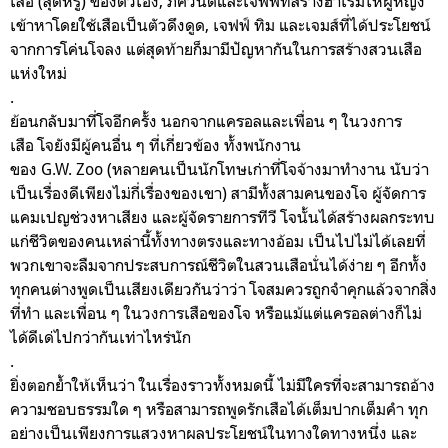
เสือ (สุดหรู) ของตัวเอง, ภควันต์และเจฟฟ์ที่สร้างฮาเร็มให้ผู้หญิง
เข้าหาโดยใช้เสือเป็นตัวดึงดูด, เจฟฟ์ ทิม และเจมส์ที่ได้ประโยชน์
จากการโค่นโจลง แต่สุดท้ายก็มามีปัญหากันในการสร้างสวนเสือ
แห่งใหม่
.
ย้อนกลับมาที่โจอีกครั้ง นอกจากแครอลและเพื่อน ๆ ในวงการ
เสือ โจยังมีผู้คนอื่น ๆ ที่เกี่ยวข้อง ทั้งพนักงาน
ของ G.W. Zoo (หลายคนเป็นนักโทษเก่าที่โจจ้างมาทำงาน นับว่า
เป็นเรื่องดีเพียงไม่กี่เรื่องของเขา) สามีทั้งสามคนของโจ ผู้จัดการ
แคมเปญช่วงหาเสียง และผู้จัดรายการทีวี โจนั้นได้สร้างผลกระทบ
แก่ชีวิตของคนเหล่านี้ทั้งทางตรงและทางอ้อม เป็นไปไม่ได้เลยที่
พวกเขาจะลืมจากประสบการณ์ชีวิตในสวนเสือนั่นได้ง่าย ๆ อีกทั้ง
ทุกคนต่างพูดเป็นเสียงเดียวกันว่าว่า โจสมควรถูกจำคุกแล้วจากสิ่ง
ที่ทำ และเพื่อน ๆ ในวงการเสือของโจ หรือแม้แต่แครอลต่างก็ไม่
ได้ดีเด่ไปกว่ากันเท่าไหร่นัก
.
ยิ่งตอกย้ำให้เห็นว่า ในเรื่องราวทั้งหมดนี้ ไม่มีใครที่จะสามารถอ้าง
ความชอบธรรมใด ๆ หรือสามารถพูดรักเสือได้เต็มปากเต็มคำ ทุก
อย่างเป็นเพียงการแสวงหาผลประโยชน์ในทางใดทางหนึ่ง และ