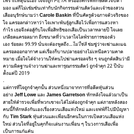
เพราะเหตุนั้นเอง โจจึงถูก
หรือองค์กรพิทักษ์สัตว์จับตา
PETA
มอง แต่ก็ไม่เข้มข้นเท่ากับนักกิจกรรมด้านสัตว์และเจ้าของสวน
เสืออนุรักษ์นามว่า
ที่ป็นศัตรูตัวฉกาจตัวจริงของ
Carole Baskin
โจ แครอลกล่าวหาว่า โจเพาะพันธุ์ลูกเสือไว้เพื่อการแสวงหา
กำไร เธอจึงต่อสู้กับโจเพื่อสิทธิของเสือเป็นเวลาหลายปี โจเลย
เกลียดแครอลมาก ถึงขนาดที่ว่าเวลาโจไลฟ์รายการของตัว
เอง ร้อยละ 99.99 นั่นจะต้องพูดถึง...
ข่มขู่ว่าจะฆ่าและแฉ
ไม่ใช่สิ
แครอลออกอากาศ แต่เรื่องก็บานปลายอย่างไม่เหนือความคาด
หมาย เมื่อโจได้จ้างวานให้คนไปฆ่าแครอลจริง ๆ จนถูกตัดสินว่ามี
ความผิดฐานจ้างวานฆ่าและทารุณกรรมสัตว์ ถูกจำคุก 22 ปีนับ
ตั้งแต่ปี 2019
.
แต่การที่โจถูกจำคุกนั้น ส่วนหนึ่งมาจากการที่อดีตหุ้นส่วน
อย่าง
และ
หักหลังโจแล้วมาเป็น
Jeff Lowe
James Garretson
สายให้ตำรวจเพื่อที่พวกเขาจะได้ไม่ต้องถูกจำคุก แต่ภายหลังสอง
คนนี้ก็หักหลังกันเองเรื่องสวนเสือแห่งใหม่ และเจฟฟ์ก็ไปมีปัญหา
กับ
หุ้นส่วนและเพื่อนอีกคนในการเปิดสวนเสือแห่ง
Tim Stark
ใหม่ ส่วนโจที่อยู่ในคุกก็จะเล่นงานเพื่อน ๆ ในวงการเสือเพื่อ
เป็นการแก้แค้น