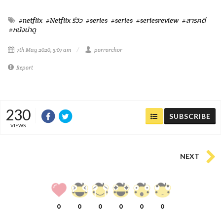
#netflix
#Netflix รีวิว
#series
#series
#seriesreview
#สารคดี
#หนังน่าดู
7th May 2020, 3:07 am
porrorchor
Report
230
SUBSCRIBE
VIEWS
NEXT
0
0
0
0
0
0