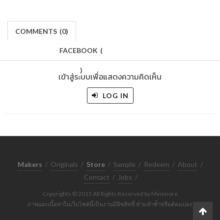
COMMENTS
(
0)
FACEBOOK
(
)
เข้าสู่ระบบเพื่อแสดงความคิดเห็น
LOG IN
Makers
/
Originals
/
Store
/
Sample
/
Redeem
/
About
/
Contact
/
Jobs
/
Copyrights © 2015 All Rights Reserved by Minimore
ภาพและเนื้อหาในเว็บไซต์นี้เป็นงานมีลิขสิทธิ์ ห้ามทำซ้ำหรือดัดแปลง