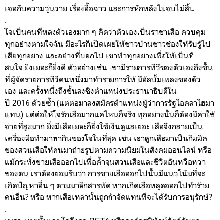
เจอกับความวุ่นวาย เรื่องอื้อฉาว และการหักหลังไม่จบไม่สิ้น
.
โจเป็นคนที่หลงตัวเองมาก ๆ คิดว่าตัวเองเป็นราชาเสือ ควบคุม
ทุกอย่างตามใจฉัน มีอะไรก็เปิดเผยให้ชาวบ้านชาวช่องให้รับรู้ไป
เสียทุกอย่าง และอย่างที่บอกไป เขาทำทุกอย่างเพื่อให้เป็นที่
สนใจ ยิ่งเยอะก็ยิ่งดี ตัวอย่างเช่น เขามีรายการทีวีของตัวเองถึงขั้น
ที่ผู้จัดรายการทีวีคนหนึ่งมาทำรายการให้ มีอัลบั้มเพลงของตัว
เอง และครั้งหนึ่งถึงขั้นลงชิงตำแหน่งประธานาธิบดีใน
ปี 2016 ด้วยซ้ำ (แต่ต่อมาลงสมัครตำแหน่งผู้ว่าการรัฐโอคลาโฮมา
แทน) แต่ต่อให้โจรักเสือมากแค่ไหนก็จริง ทุกอย่างนั้นก็ต้องมีค่าใช้
จ่ายที่สูงมาก ยิ่งมีเสือเยอะก็ยิ่งใช้เงินดูแลเยอะ เสือจึงกลายเป็น
เครื่องมือทำมาหากินของโจในที่สุด เช่น เอาลูกเสือมาเป็นกิมมิค
ของสวนเสือให้คนมาถ่ายรูปตามความนิยมในสังคมออนไลน์ หรือ
แม้กระทั่งขายเสือออกไปเพื่อค้ำจุนสวนเสือและชีวิตอันหวือหวา
ของตน เราต้องยอมรับว่า การขายเสือออกไปนั้นมีแนวโน้มที่จะ
เกิดปัญหาอื่น ๆ ตามมาอีกสารพัด หากเกิดเสือหลุดออกไปทำร้าย
คนอื่น? หรือ หากเสือเหล่านั้นถูกกำจัดแทนที่จะได้รับการอนุรักษ์?
.