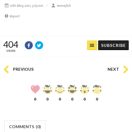
10th May 2017, 5:05 am
weawfah
Report
404
SUBSCRIBE
VIEWS
PREVIOUS
NEXT
0
0
0
0
0
0
COMMENTS
(
0)