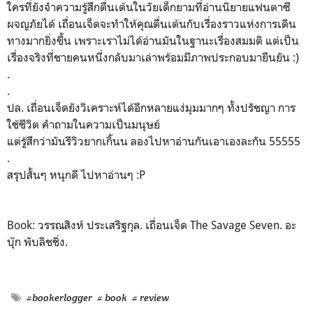
ใครที่ยังจำความรู้สึกตื่นเต้นในวัยเด็กยามที่อ่านนิยายแฟนตาซี
ผจญภัยได้ เถื่อนเจ็ดจะทำให้คุณตื่นเต้นกับเรื่องราวแห่งการเดิน
ทางมากยิ่งขึ้น เพราะเราไม่ได้อ่านมันในฐานะเรื่องสมมติ แต่เป็น
เรื่องจริงที่ชายคนหนึ่งกลับมาเล่าพร้อมมีภาพประกอบมายืนยัน :)
.
.
ปล. เถื่อนเจ็ดยังวิเคราะห์ได้อีกหลายแง่มุมมากๆ ทั้งปรัชญา การ
ใช้ชีวิต คำถามในความเป็นมนุษย์
แต่รู้สึกว่ามันรีวิวยากเกิ้นน ลองไปหาอ่านกันเอาเองละกัน 55555
.
สรุปสั้นๆ หนุกดี ไปหาอ่านๆ :P
Book: วรรณสิงห์ ประเสริฐกุล. เถื่อนเจ็ด The Savage Seven. อะ
บุ๊ก พับลิชชิ่ง.
#bookerlogger
# book
# review