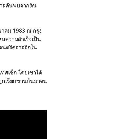
อกาสค้นพบจากดิน
วาคม 1983 ณ กรุง
สบความสำเร็จเป็น
่งดนตรีคลาสสิกใน
เทศเช็ก โดยเขาได้
ที่ถูกเรียกขานกันมาจน