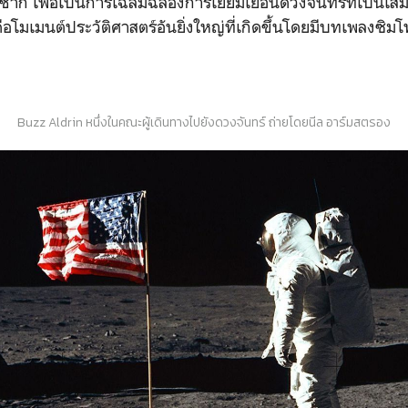
ก เพื่อเป็นการเฉลิมฉลองการเยี่ยมเยือนดวงจันทร์ที่เป็นเส
คือโมเมนต์ประวัติศาสตร์อันยิ่งใหญ่ที่เกิดขึ้นโดยมีบทเพลงซิ
Buzz Aldrin หนึ่งในคณะผู้เดินทางไปยังดวงจันทร์ ถ่ายโดยนีล อาร์มสตรอง