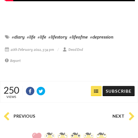
#diary
#life
#life
#lifestory
#lifeofme
#depression
20th February 2022, 3:34 pm
Dead End
Report
250
SUBSCRIBE
VIEWS
PREVIOUS
NEXT