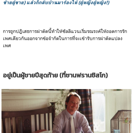
ช้ายผู้ชาย) แล้วก็กลับบ้านมาร้องไห้ (ผู้หญิ๊งผู้หญิง!)
การถูกปฎิเสธการผ่าตัดนี้ทำให้ซัลลิแวนเริ่มรณรงค์ให้ถอดการรัก
เพศเดียวกันออกจากข้อจำกัดในการที่จะเข้ารับการผ่าตัดแปลง
เพศ
อยู่เป็นผู้ชายปีสุดท้าย (ที่ซานฟรานซิสโก)