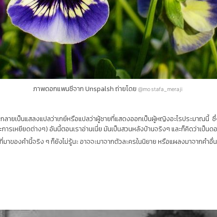
ภาพดอกแพนซีจาก Unspalsh ถ่ายโดย
@mostafa_meraji
9 กลายเป็นแสลงแปลว่าเกย์หรือแปลว่าผู้ชายที่แสดงออกเป็นผู้หญิงอะไรประมาณนี้ ซึ่ง
ยยะการเหยียดต่างๆ) อันนี้ตอนเราอ่านเนี่ย มันเป็นสวนหลังบ้านจริงๆ และก็คิดว่าเป็นดอก
ที่มาของคำนี้จริง ๆ ก็ยังไม่รู้นะ อาจจะมาจากตัวละครในนิยาย หรือแผลงมาจากคำอื่