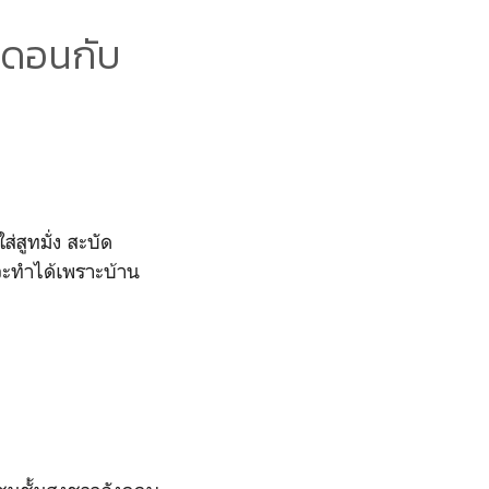
นดอนกับ
่สูทมั่ง สะบัด
งจะทำได้เพราะบ้าน