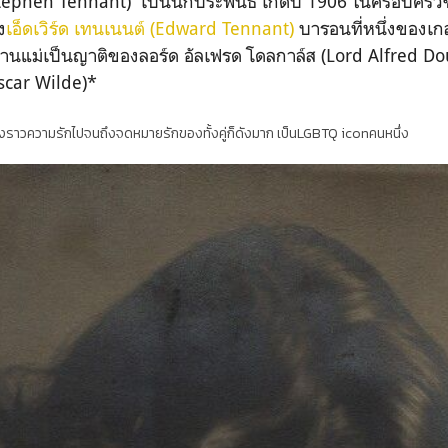
tephen Tennant) เป็นนักประพันธ์ เกิดปี 1906 ในครอบครัว
ง
เอ็ดเวิร์ด เทนเนนต์ (Edward Tennant)
บารอนที่หนึ่งของเ
านแม่เป็นญาติของลอร์ด อัลเฟรด โดลกาล์ส (Lord Alfred Do
scar Wilde)*
ื่องราวความรักไปจนถึงจดหมายรักของทั้งคู่ก็ดังมาก เป็นLGBTQ iconคนหนึ่ง