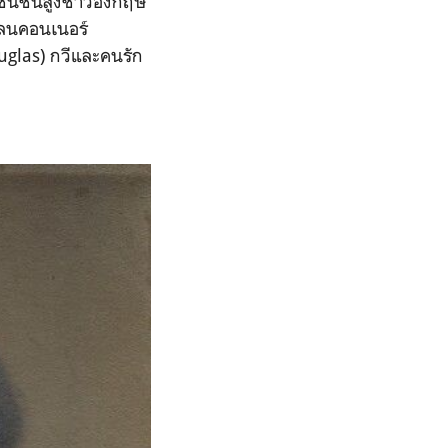
ชนชั้นสูงชาวอังกฤษ
กลนคอนเนอร์
uglas) กวีและคนรัก