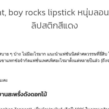
t, boy rocks lipstick หนุ่มลอ
ลิปสติกสีแดง
สบาย ๆ บ้าง ไม่มีอะไรมาก แนะนำแฟชันนิสต้าศตวรรษที่ยี่สิบ ใส
ว่าเขาแหกข้อจำกัดแฟชั่นเพศเพิศอะไรมาตั้งแต่หลายปีแล้ว (ถึ
มนะคะ
บานสะพรั่งดัง
ดอกไม้