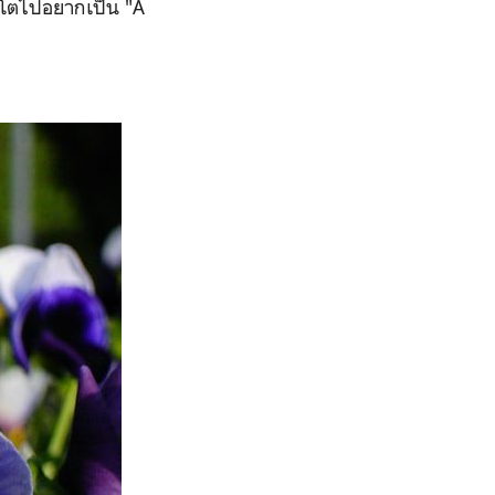
าโตไปอยากเป็น "A