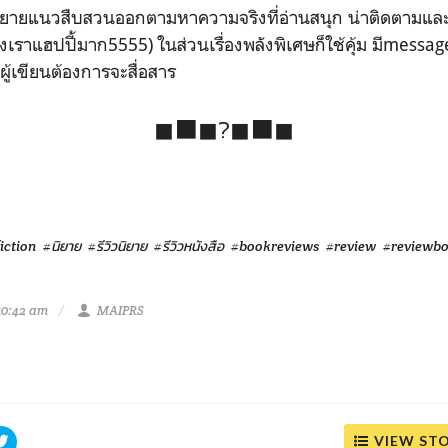
็นนิยายแนวสืบสวนออกตามหาความจริงที่อ่านสนุก น่าติดตามและไ
งเราแฮปปี้มาก5555) ในส่วนเรื่องพลังพิเศษก็ใช้คุ้ม มีmessage
่ผู้เขียนต้องการจะสื่อสาร
◼⬛◼?◼⬛◼
iction
#นิยาย
#รีวิวนิยาย
#รีวิวหนังสือ
#bookreviews
#review
#reviewb
10:42 am
MAIPRS
VIEW ST