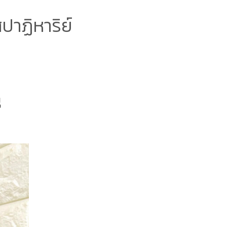
ปาฏิหาริย์
ุ