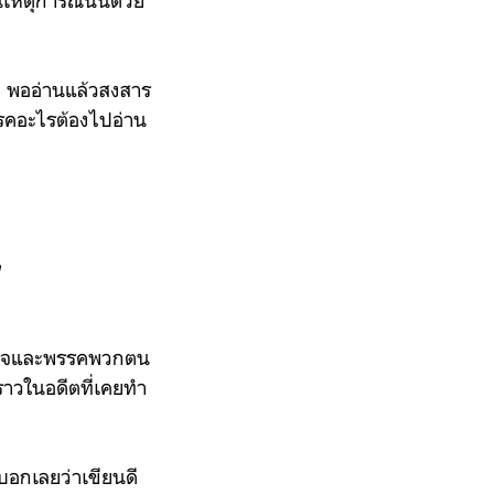
งต่อ พออ่านแล้วสงสาร
(โรคอะไรต้องไปอ่าน
ง
ตำรวจและพรรคพวกตน
งราวในอดีตที่เคยทำ
่บอกเลยว่าเขียนดี