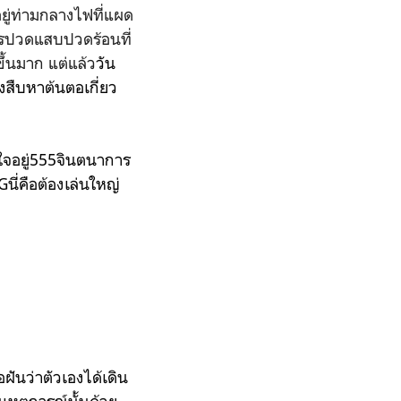
อยู่ท่ามกลางไฟที่แผด
การปวดแสบปวดร้อนที่
ึ้นมาก แต่แล้ว
วัน
งสืบหาต้นตอเกี่ยว
ใจอยู่555
จินตนาการ
นี่คือต้องเล่นใหญ่
อฝันว่าตัวเองได้เดิน
เหตุการณ์นั้นด้วย