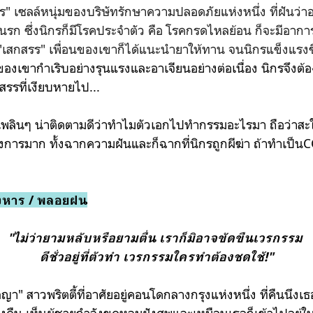
กร" เซลล์หนุ่มของบริษัทรักษาความปลอดภัยแห่งหนึ่ง ที่ฝันว่า
บนรก ซึ่งนิกรก็มีโรคประจำตัว คือ โรคกรดไหลย้อน ก็จะมีอา
"เสกสรร" เพื่อนของเขาก็ได้แนะนำยาให้ทาน จนนิกรแข็งแรงข
งเขากำเริบอย่างรุนแรงและอาเจียนอย่างต่อเนื่อง นิกรจึงต้อ
รรที่เงียบหายไป...
ได้เพลินๆ น่าติดตามดีว่าทำไมตัวเอกไปทำกรรมอะไรมา ถือว่าสะ
อลังการมาก ทั้งฉากความฝันและก็ฉากที่นิกรถูกผีฆ่า ถ้าทำเป็นCG
ังหาร / พลอยฝน
"ไม่ว่ายามหลับหรือยามตื่น เราก็มิอาจขัดขืนเวรกรรม
ดีชั่วอยู่ที่ตัวทำ เวรกรรมใครทำต้องชดใช้!"
ลญา" สาวพริตตี้ที่อาศัยอยู่คอนโดกลางกรุงแห่งหนึ่ง ที่คืนนึงเธ
คืน เห็นผู้ชายกำลังขุดหลุมฝังศพและเหมือนเธอก็เข้าไปอยู่ใน