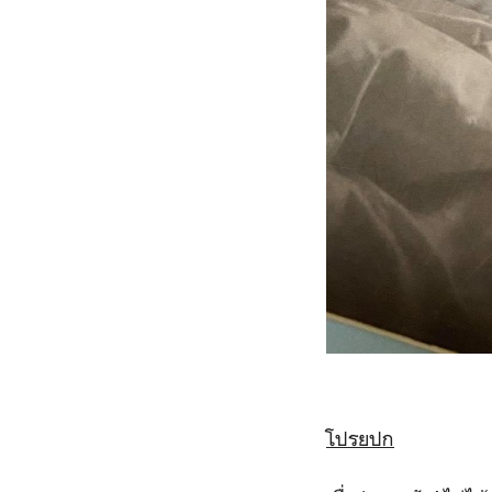
โปรยปก