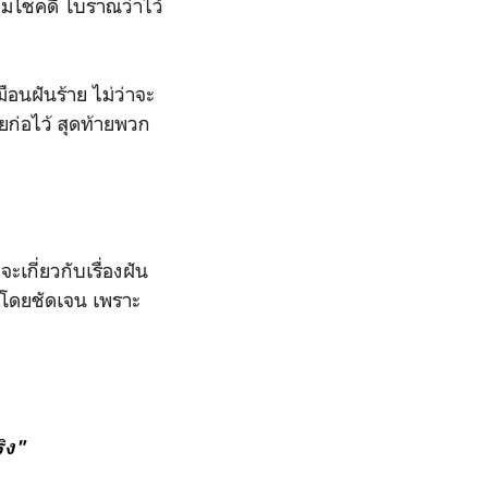
ามโชคดี โบราณว่าไว้
ือนฝันร้าย ไม่ว่าจะ
ก่อไว้ สุดท้ายพวก
จะเกี่ยวกับเรื่องฝัน
ันโดยชัดเจน เพราะ
ิง"