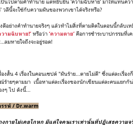
่ได้เป็นไปตามคำทำนาย แต่หยิบยื่น ‘ความฉิบหาย’ มาให้แทนคว
ี’ วลีนี้จะใช้กับความฝันของพวกเขาได้จริงหรือ?
่องดีอย่างคำทำนายจริงๆ แล้วทำไมสิ่งที่ตามติดในตอนนี้กลับเหม
หรือว่า
คือการชำระบาปกรรมที่เคย
ความฉิบหาย!’
‘ความตาย’
ร…ลมหายใจถึงจะอยู่รอด!
ื่องสั้น 4 เรื่องในคอนเซปต์ "ฝันร้าย...ตายไม่ดี" ซึ่งแต่ละเรื่องก็
การณ์ร้ายๆตามมา เนื้อหาแต่ละเรื่องของนักเขียนแต่ละคนแยกก
องๆ ไป ดังนี้...
รรพ์ / Dr.warm
่างกายไม่เคยโกหก มีแต่ใจคนเราเท่านั้นที่ปฏิเสธความจร