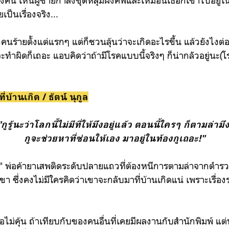
ป็นเรื่องจริง...
รู้ตัวคนร้ายตั้งแต่แรกๆ แต่ก็ชวนลุ้นว่าจะเกิดอะไรขึ้น แล้วยังไ
งจะทำผิดก็เถอะ แอบคิดว่าถ้ามีโรคแบบนี้จริงๆ ก็น่ากลัวอยู่นะ
าที่บ้านเกิด /
ธัตน์ นุกูล
"กูรู้นะว่าโลกนี้ไม่มีที่ให้มึงอยู่แล้ว ตอนนี้ใครๆ ก็ตามล่ามึ
กูจะช่วยหาที่ซ่อนให้เอง มาอยู่ในท้องกูเถอะ!"
"ชล" พ่อค้ายาเสพติดระดับปลายแถวที่ต้องหนีการตามล่าจาก
เขา ซึ่งคงไม่มีใครคิดว่าเขาจะกลับมาที่บ้านเกิดแน่ เพราะเรื่อ
่อไม่คุ้น ถ้าเทียบกับของคนอื่นที่เคยมีผลงานกับสำนักพิมพ์ แต