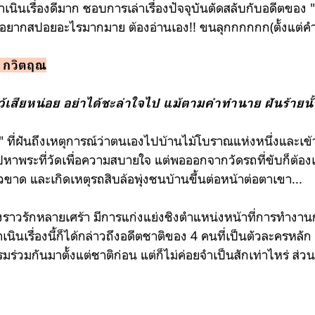
ำเนินเรื่องดีมาก ชอบการเล่าเรื่องปัจจุบันตัดสลับกับอดีตของ
่ม ไม่อยากสปอยอะไรมากมาย ต้องอ่านเอง!! ขนลุกกกกกก(ตั้งแต่
/
กวิตฤณ
้เสียหน่อย อย่าได้ชะล่าใจไป แม้ตามคำทำนาย ฝันร้ายนั
น"
ที่ฝันถึงเหตุการณ์ว่าตนเองไปบ้านไม้โบราณแห่งหนึ่งและเข้
ึงไปหาพระที่วัดเพื่อความสบายใจ แต่พอออกจากวัดรถที่ขับก็
ต้อง
ัวขาด และเกิดเหตุรถสิบล้อพุ่งชนบ้านขึ้นต่อหน้าต่อตาเขา...
ื่องราวรักหลายเศร้า มีการแก่งแย่งชิงตำแหน่งหน้าที่การทำงานกัน
เนินเรื่องนี้ก็ได้กล่าวถึงอดีตชาติของ 4 คนที่เป็นตัวละครหลัก ซ
รรมร่วมกันมาตั้งแต่ชาติก่อน แต่ก็ไม่ค่อยจำเป็นสักเท่าไหร่ ส่วนต