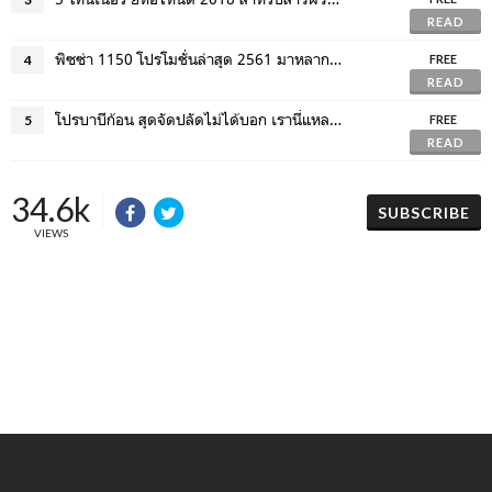
READ
พิซซ่า 1150 โปรโมชั่นล่าสุด 2561 มาหลากหลายหน้าจะร้านไหนก็อร่อย ฟินมากเวอร์!
4
FREE
READ
โปรบาบีก้อน สุดจัดปลัดไม่ได้บอก เรานี่แหละไปลองเอง #แท่มมม
5
FREE
READ
34.6k
SUBSCRIBE
VIEWS