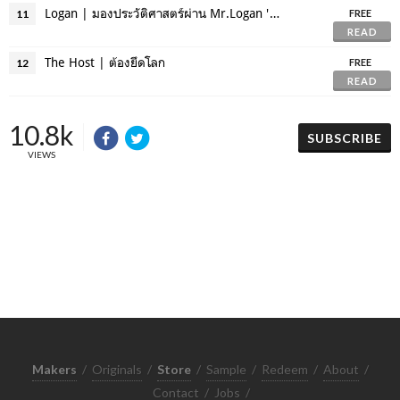
Logan | มองประวัติศาสตร์ผ่าน Mr.Logan 'The' Wolverine
11
FREE
READ
The Host | ต้องยึดโลก
12
FREE
READ
10.8k
SUBSCRIBE
VIEWS
Makers
/
Originals
/
Store
/
Sample
/
Redeem
/
About
/
Contact
/
Jobs
/