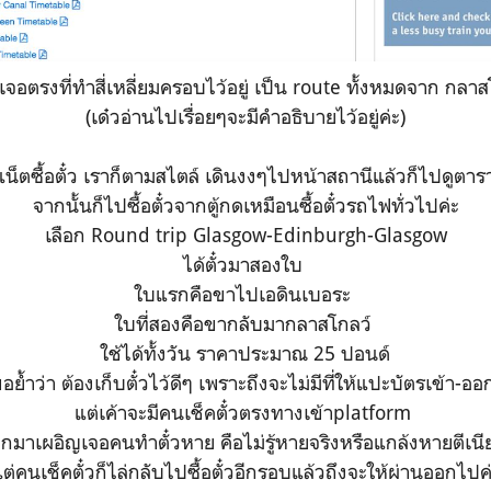
ะเจอตรงที่ทำสี่เหลี่ยมครอบไว้อยู่ เป็น route ทั้งหมดจาก กลา
(เด๋วอ่านไปเรื่อยๆจะมีคำอธิบายไว้อยู่ค่ะ)
แน็ตซื้อตั๋ว เราก็ตามสไตล์ เดินงงๆไปหน้าสถานีแล้วก็ไปดูตาร
จากนั้นก็ไปซื้อตั๋วจากตู้กดเหมือนซื้อตั๋วรถไฟทั่วไปค่ะ
เลือก Round trip Glasgow-Edinburgh-Glasgow
ได้ตั๋วมาสองใบ
ใบแรกคือขาไปเอดินเบอระ
ใบที่สองคือขากลับมากลาสโกลว์
ใช้ได้ทั้งวัน ราคาประมาณ 25 ปอนด์
อย้ำว่า ต้องเก็บตั๋วไว้ดีๆ เพราะถึงจะไม่มีที่ให้แปะบัตรเข้า-อ
แต่เค้าจะมีคนเช็คตั๋วตรงทางเข้าplatform
มาเผอิญเจอคนทำตั๋วหาย คือไม่รู้หายจริงหรือแกล้งหายตีเน
ต่คนเช็คตั๋วก็ไล่กลับไปซื้อตั๋วอีกรอบแล้วถึงจะให้ผ่านออกไปค