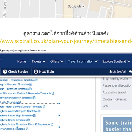
ดูตารางเวลาได้จากลิ้งค์ด้านล่างนี่เลยค่ะ
//www.scotrail.co.uk/plan-your-journey/timetables-and