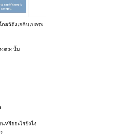
สโกลว์ถึงเอดินเบอระ
างตรงนั้น
อก
ียนหรืออะไรยังไง
่ะ