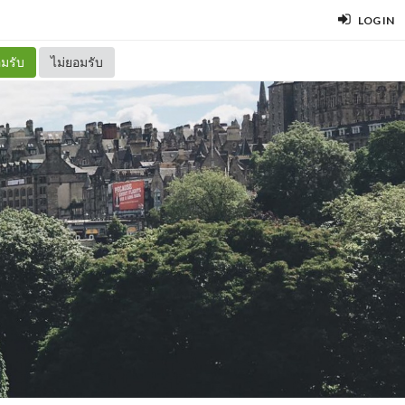
LOG IN
มรับ
ไม่ยอมรับ