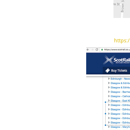
https: