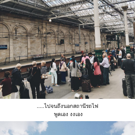
.....ไปจนถึงนอกสถานีรถไฟ
พูดเอง งงเอง