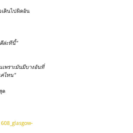
วเดินไปผิดอัน
่ะทีนี้"
เพราะมันมีบางอันที่
แค่ไหน"
สุด
r1608_glasgow-