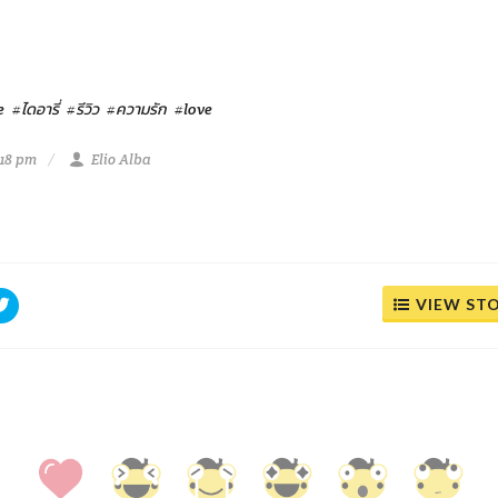
e
#ไดอารี่
#รีวิว
#ความรัก
#love
:18 pm
Elio Alba
VIEW ST