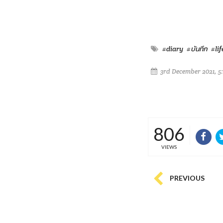
#diary
#บันทึก
#lif
3rd December 2021, 5
806
VIEWS
PREVIOUS