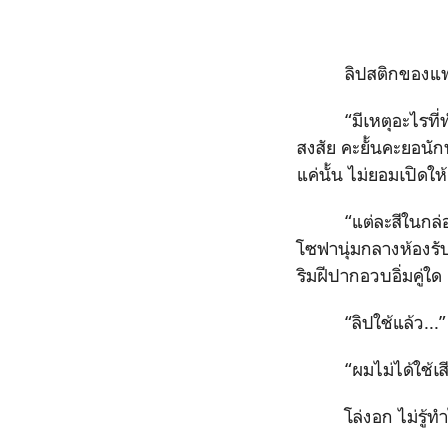
ลิปสติกของแฟ
“มีเหตุอะไรท
สงสัย คะยั้นคะยอนัก
แค่นั้น ไม่ยอมเปิดให้
“แต่ละสีในกล่
โซฟานุ่มกลางห้องรับ
ริมฝีปากอวบอิ่มคู่ใด 
“ลิปใช้แล้ว..
“ผมไม่ได้ใช้เ
โล่งอก ไม่รู้ท