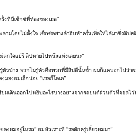
้งที่มีเซ็กซ์ที่ห้องของเธอ”
ามโดยไม่ตั้งใจ เซ็กซ์อย่างต่ำสิบห้าครั้งเพื่อให้ได้มาซึ่งลิปส
ม่ตกใจแย่รึ ลิปหายไปหนึ่งแท่งเลยนะ”
ไม่รู้ตัวบ้าง พวกไม่รู้ตัวคือพวกที่มีลิปสีนั้นซ้ำ ผมก็แค่บอกไปว
ืองมองผมเล็กน้อย “เธอก็โอเค”
รียมเดินออกไปหยิบอะไรบางอย่างจากรถยนต์ส่วนตัวที่จอดไว้หน
ของผมอยู่ในรถ” ผมหัวเราะหึ “รอสักครู่เดี๋ยวผมมา”