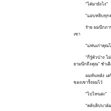
“ได้มายังไง”
“แอบหยิบทุกครั
ร้าย ผมนึกภาพต
เขา
“แฟนเก่าคุณไ
“ก็รู้ตัวบ้าง 
ยามนึกถึงคุณ” ชำเล
ผมหันหลัง เต
ของเขารั้งผมไว้
“ไปไหนล่ะ”
“ตลับลิปบาล์ม