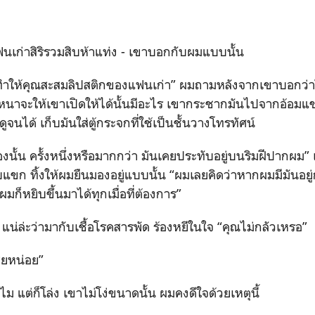
นเก่าสิริรวมสิบห้าแท่ง - เขาบอกกับผมแบบนั้น
ี่ทำให้คุณสะสมลิปสติกของแฟนเก่า” ผมถามหลังจากเขาบอกว่าใ
หนาจะให้เขาเปิดให้ได้นั้นมีอะไร เขากระชากมันไปจากอ้อมแขน
ดูจนได้ เก็บมันใส่ตู้กระจกที่ใช้เป็นชั้นวางโทรทัศน์
องนั้น ครั้งหนึ่งหรือมากกว่า มันเคยประทับอยู่บนริมฝีปากผม” เ
แขก ทิ้งให้ผมยืนมองอยู่แบบนั้น “ผมเลยคิดว่าหากผมมีมันอยู่
ผมก็หยิบขึ้นมาได้ทุกเมื่อที่ต้องการ”
.” แน่ล่ะว่ามากับเชื้อโรคสารพัด ร้องหยีในใจ “คุณไม่กลัวเหรอ”
สียหน่อย”
ำไม แต่ก็โล่ง เขาไม่โง่ขนาดนั้น ผมคงดีใจด้วยเหตุนี้