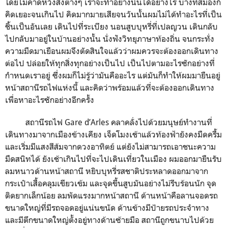
โดยไม่คาดหวังสิ่งต่างๆ เราจะทำอย่างนั้นได้อย่างไร บางที่สมองก็
คิดเยอะจนเกินไป คิดมากมายเสียจนวันนั้นผมไม่ได้ทำอะไรที่เป็น
ชิ้นเป็นอันเลย เดินไปที่ระเบียง นอนสูบบุหรี่ที่เปลญวน เดินกลับ
ไปกลับมาอยู่ในบ้านอย่างนั้น นั่งฟังวิทยุภาษาท้องถิ่น จนกระทั่ง
ความมืดมาเยือนผมจึงตัดสินใจแล้วว่าผมควรจะต้องออกเดินทาง
ต่อไป ปล่อยให้ทุกสิ่งทุกอย่างเป็นไป เป็นไปตามอะไรซักอย่างที่
กำหนดเราอยู่ ซึ่งผมก็ไม่รู้ว่ามันคืออะไร แต่มันก็ทำให้ผมมายืนอยู่
หน้าสถานีรถไฟแห่งนี้ และคิดว่าพร้อมแล้วที่จะต้องออกเดินทาง
เพื่อหาอะไรซักอย่างอีกครั้ง
สถานีรถไฟ Gare d’Arles คลาคลั่งไปด้วยมนุษย์ทำงานที่
เดินทางมาจากเมืองข้างเคียง เจ็ดโมงเช้าแล้วท้องฟ้ายังคงมืดครื้ม
และเริ่มมีแสงสีส้มจากดวงอาทิตย์ แต่ยังไม่สามารถเอาชนะความ
มืดสนิทได้ ยังเช้าเกินไปที่จะไปเดินเที่ยวในเมือง ผมออกมายืนรับ
ลมหนาวด้านหน้าสถานี หยิบบุหรี่รสชาติประหลาดออกมาจาก
กระเป๋าเสื้อคลุมเขียวเข้ม และจุดขึ้นสูบมันอย่างไม่รีบร้อนนัก จุด
ติดยากเล็กน้อย ลมพัดแรงมากหน้าสถานี ด้านหน้าคือลานจอดรถ
ขนาดใหญ่ที่มีรถจอดอยู่แน่นขนัด ด้านข้างมีป้ายรถประจำทาง
และมีตึกขนาดใหญ่ตั้งอยู่ทางด้านซ้ายมือ สถานีถูกขนาบไปด้วย