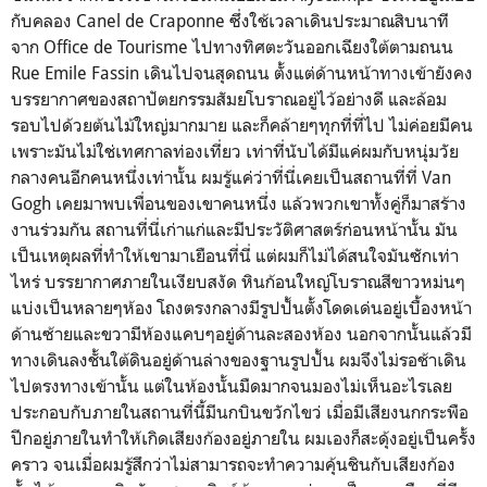
กับคลอง Canel de Craponne ซึ่งใช้เวลาเดินประมาณสิบนาที
จาก Office de Tourisme ไปทางทิศตะวันออกเฉียงใต้ตามถนน
Rue Emile Fassin เดินไปจนสุดถนน ตั้งแต่ด้านหน้าทางเข้ายังคง
บรรยากาศของสถาปัตยกรรมสัมยโบราณอยู่ไว้อย่างดี และล้อม
รอบไปด้วยต้นไม้ใหญ่มากมาย และก็คล้ายๆทุกที่ที่ไป ไม่ค่อยมีคน
เพราะมันไม่ใช่เทศกาลท่องเที่ยว เท่าที่นับได้มีแค่ผมกับหนุ่มวัย
กลางคนอีกคนหนึ่งเท่านั้น ผมรู้แค่ว่าที่นี่เคยเป็นสถานที่ที่ Van
Gogh เคยมาพบเพื่อนของเขาคนหนึ่ง แล้วพวกเขาทั้งคู่ก็มาสร้าง
งานร่วมกัน สถานที่นี่เก่าแก่และมีประวัติศาสตร์ก่อนหน้านั้น มัน
เป็นเหตุผลที่ทำให้เขามาเยือนที่นี่ แต่ผมก็ไม่ได้สนใจมันซักเท่า
ไหร่ บรรยากาศภายในเงียบสงัด หินก้อนใหญ่โบราณสีขาวหม่นๆ
แบ่งเป็นหลายๆห้อง โถงตรงกลางมีรูปปั้นตั้งโดดเด่นอยู่เบื้องหน้า
ด้านซ้ายและขวามีห้องแคบๆอยู่ด้านละสองห้อง นอกจากนั้นแล้วมี
ทางเดินลงชั้นใต้ดินอยู่ด้านล่างของฐานรูปปั้น ผมจึงไม่รอช้าเดิน
ไปตรงทางเข้านั้น แต่ในห้องนั้นมืดมากจนมองไม่เห็นอะไรเลย
ประกอบกับภายในสถานที่นี้มีนกบินขวักไขว่ เมื่อมีเสียงนกกระพือ
ปีกอยู่ภายในทำให้เกิดเสียงก้องอยู่ภายใน ผมเองก็สะดุ้งอยู่เป็นครั้ง
คราว จนเมื่อผมรู้สึกว่าไม่สามารถจะทำความคุ้นชินกับเสียงก้อง