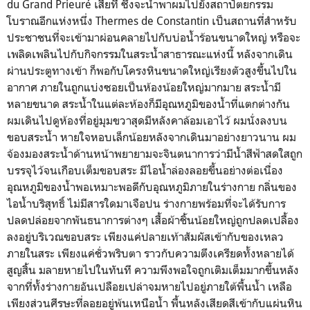
du Grand Prieuré เสียที ซึ่งจะนำพาผมไปยังสถาปัตยกรรม
โบราณอีกแห่งหนึ่ง Thermes de Constantin เป็นสถานที่สำหรับ
ประชาชนที่จะเข้ามาผ่อนคลายไปกับบ่อน้ำร้อนขนาดใหญ่ หรือจะ
เพลิดเพลินไปกับกิจกรรมในสระน้ำสาธารณะแห่งนี้ หลังจากเดิน
ผ่านประตูทางเข้า ก็พอกับโครงหินขนาดใหญ่เรียงตัวสูงขึ้นไปใน
อากาศ ภายในถูกแบ่งซอยเป็นห้องน้อยใหญ่มากมาย สระน้ำมี
หลายขนาด สระน้ำในแต่ละห้องก็มีอุณหภูมิของน้ำที่แตกต่างกัน
ผมเดินไปดูห้องที่อยู่มุมขวาสุดมีหลังคาล้อมเอาไว้ ผมนั่งลงบน
ขอบสระน้ำ หายใจหอบเล็กน้อยหลังจากเดินมาอย่างยาวนาน ผม
จ้องมองสระน้ำด้านหน้าพยายามจะจินตนาการว่ามีน้ำสีฟ้าสดใสถูก
บรรจุไว้จนเกือบเต็มขอบสระ มีไอน้ำล่องลอยขึ้นอย่างต่อเนื่อง
อุณหภูมิของน้ำพอเหมาะพอดีกับอุณหภูมิภายในร่างกาย กลิ่นของ
ไอน้ำบริสุทธิ์ ไม่มีสารใดมาเจือปน ร่างกายพร้อมที่จะได้รับการ
ปลดปล่อยจากพันธนาการต่างๆ เสื้อผ้าชิ้นน้อยใหญ่ถูกปลดเปลื้อง
ลงอยู่บริเวณขอบสระ เพียงแค่ปลายเท้าสัมผัสเข้ากับของเหลว
ภายในสระ เพียงแค่ชั่วพริบตา ราวกับความตึงเครียดทั้งหลายได้
สูญสิ้น มลายหายไปในทันที ความพึงพอใจถูกเติมเต็มมากขึ้นหลัง
จากที่ทั้งร่างกายอันเปลือยเปล่าจมหายไปอยู่ภายใต้พื้นน้ำ เหลือ
เพียงส่วนศีรษะที่ลอยอยู่พ้นเหนือน้ำ พื้นหลังเสียดสีเข้ากับแผ่นหิน