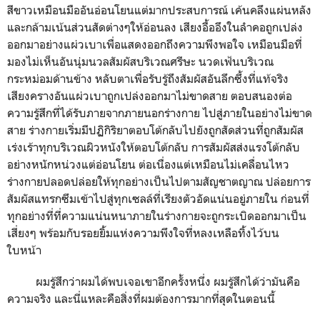
สีขาวเหมือนมืออันอ่อนโยนแต่มากประสบการณ์ เค้นคลึงแผ่นหลัง
และกล้ามเน้นส่วนสัดต่างๆให้อ่อนลง เสียงอื้ออึงในลำคอถูกเปล่ง
ออกมาอย่างแผ่วเบาเพื่อแสดงออกถึงความพึงพอใจ เหมือนมือที่
มองไม่เห็นอันนุ่มนวลสัมผัสบริเวณศรีษะ นวดเฟ้นบริเวณ
กระหม่อมด้านข้าง หลับตาเพื่อรับรู้ถึงสัมผัสอันลึกซึ้งที่แท้จริง
เสียงครางอันแผ่วเบาถูกเปล่งออกมาไม่ขาดสาย ตอบสนองต่อ
ความรู้สึกที่ได้รับภายจากภายนอกร่างกาย ไปสู่ภายในอย่างไม่ขาด
สาย ร่างกายเริ่มมีปฏิกิริยาตอบโต้กลับไปยังถูกสัดส่วนที่ถูกสัมผัส
เร่งเร้าทุกบริเวณผิวหนังให้ตอบโต้กลับ การสัมผัสส่งแรงโต้กลับ
อย่างหนักหน่วงแต่อ่อนโยน ต่อเนื่องแต่เหมือนไม่เคลื่อนไหว
ร่างกายปลอดปล่อยให้ทุกอย่างเป็นไปตามสัญชาตญาณ ปล่อยการ
สัมผัสแทรกซึมเข้าไปสู่ทุกเซลล์ที่เรียงตัวอัดแน่นอยู่ภายใน ก่อนที่
ทุกอย่างที่ที่ความแน่นหนาภายในร่างกายจะถูกระเบิดออกมาเป็น
เสี่ยงๆ พร้อมกับรอยยิ้มแห่งความพึงใจที่หลงเหลือทิ้งไว้บน
ใบหน้า
ผมรู้สึกว่าผมได้พบเจอเขาอีกครั้งหนึ่ง ผมรู้สึกได้ว่ามันคือ
ความจริง และนี่แหละคือสิ่งที่ผมต้องการมากที่สุดในตอนนี้