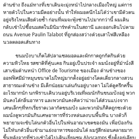
ด้านข้าง ถึงแม้ทางที่เขาเดินจะมุ่งหน้าไปกลางเมืองใหญ่ แต่การ
หายตัวไปในความมืดอย่างนั้น ทำให้ผมอดนึกไม่ได้ว่าเขามีตัวตน
อยู่จริงไหมเสียด้วยซ้ำ ก่อนที่ผมจะฟุ้งซ่านไปมากกว่านี้ ผมเดิน
กลับเข้าไปซื้อนมสดในมินิมาร์ทด้านในสถานี และออกเดินไปตาม
ถนน Avenue Paulin Talabot ที่ถูกส่องสว่างด้วยเสาไฟสีเหลือง
นวลตลอดเส้นทาง
ขนมปังบาเก็ตไส้ปลาแซลมอลและผักกาดถูกกัดกินด้วย
ความหิวโหย รสชาติที่คุ้นเคย กินอยู่เป็นประจำ ผมนั่งอยู่ที่ม้านั่งสี
เสาเข้มด้านหน้า Office de Tourisme ของเมือง ด้านข้างของ
ออฟฟิศมีม้าหมุนขนาดไม่ใหญ่มากตั้งอยู่อย่างโดดเดี่ยวกลางสวน
สาธารณะด้านข้าง มีเด็กน้อยมาเล่นกันอยู่บางตา ไม่ได้ดูครึกครื้น
อะไรมากนัก นกพิราบเดินวนอยู่บริเวณที่ผมนักกินขนมปังอยู่ พวก
มันคงได้กลิ่นอาหาร และพวกมันคงคิดว่าน่าจะได้ส่วนแบ่งจาก
เศษเล็กๆที่หกเรี่ยราดเวลากัดขนมปัง และพวกมันก็คิดถูกซะด้วย
ผมนั่งดูพวกมันกินเศษอาหารที่ร่วงหล่นลงบนพื้นหิน บางตัวก็
พยายามจะขับไล่นกตัวอื่นไปในพ้นอาณาเขตของมัน เพื่อป้องกัน
ไม่ให้นกตัวอื่นเข้ามาแย่งอาหารของมันได้ ผมรู้สึกผ่อนคลายมาก
ขึ้นหลังจากที่ช่วงเช้าได้ไปเดินเยี่ยมชม Alyscamps ซึ่งตั้งอยู่เลียบ