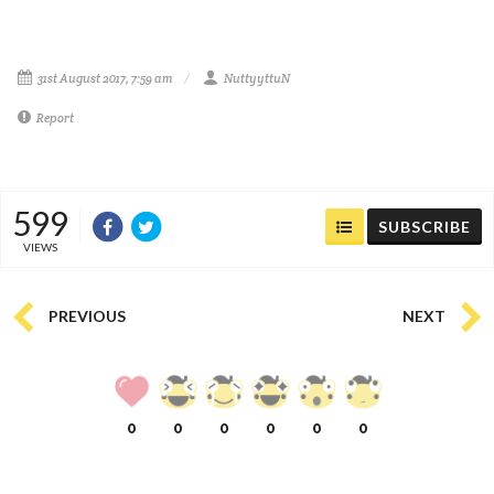
31st August 2017, 7:59 am
NuttyyttuN
Report
599
SUBSCRIBE
VIEWS
PREVIOUS
NEXT
0
0
0
0
0
0