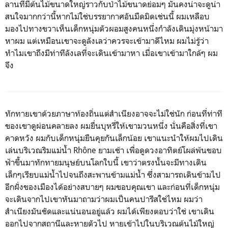
ลานที่มีต้นไม้ขนาดใหญ่ราวกับป่าไม้ขนาดย่อมๆ มันคงน่าจะดูน่า
สนใจมากกว่านี้หากไม่ใช่บรรยากาศอันมืดมิดเช่นนี้ ผมเหลือบ
มองไปทางขวาเห็นเด็กหนุ่มตัวผอมสูงคนหนึ่งกำลังเดินมุ่งหน้ามา
หาผม แต่เหมือนเขาจะดูลังเลว่าควรจะเข้ามาดีไหม ผมไม่รู้ว่า
ทำไมเขาถึงมีท่าทีลังเลที่จะเดินเข้ามาหา เมื่อเขาเข้ามาใกล้ๆ ผม
จึง
ทักทายเขาด้วยภาษาท้องถิ่นแต่สำเนียงอาจจะไม่ใช่นัก ก่อนที่ท่าที
ของเขาดูผ่อนคลายลง ผมยื่นบุหรี่ให้เขามวนหนึ่ง นั่นคือสิ่งที่เขา
คาดหวัง ผมกับเด็กหนุ่มยืนคุยกันเล็กน้อย เขาแนะนำให้ผมไปเดิน
เล่นบริเวณริมแม่น้ำ Rhône ยามเช้า เพื่อดูดวงอาทิตย์โผล่พ้นขอบ
ฟ้าขึ้นมาทักทายมนุษย์บนโลกใบนี้ เขาว่าตรงนั้นจะมีทางเดิน
เล็กๆเรียบแม่น้ำไปจนถึงสะพานข้ามแม่น้ำ ซึ่งสามารถเดินข้ามไป
อีกฝั่งของเมืองได้อย่างสบายๆ ผมขอบคุณเขา และก่อนที่เด็กหนุ่ม
จะเดินจากไปเขาหันมาถามว่าผมเป็นคนปารีสใช่ไหม ผมว่า
สำเนียงมันชัดและแน่นอนอยู่แล้ว ผมได้เพียงตอบว่าใช่ เขาเดิน
ออกไปจากสถานีและหายตัวไป หายเข้าไปในบริเวณต้นไม้ใหญ่