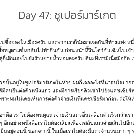
Day 47: ซูเปอร์มาร์เกต
าไปซื้อของในเมืองครับ และพวกเราก็นัดมาเจอกันที่ห้างแห่งหนึ่
อหมูสามชั้นกลับไปทำกินกัน ก่อนหน้านี้วินโดว์กับเฉินไปเข้า
คู่ก็เดินเลยไปยังร้านขายน้ำหอมละครับ ดีนะที่เรามีเน็ตมือถือ เร
กนั้นอยู่ในซูเปอร์มาร์เกตในห้าง ผมก็เจออะไรที่น่าสนใจมากอย
ียร์มีคนยืนต่อคิวหนึ่งแถว และมีการเรียกคิวเข้าไปยังแคชเชียร
ราะผมไม่เคยเห็นการต่อคิวจ่ายเงินที่แคชเชียร์มาก่อน ต่อให้เป
ออกคือ เราไม่ต้องทนดูแถวจ่ายเงินแถวอื่นเคลื่อนตัวเร็วกว่าเร
ๆ อีกอย่างหนึ่งคือเราไม่ต้องเสี่ยงเพื่อจะสลับแถวจ่ายเงินไปอีก
รายืนอยู่ตอนนี้ นอกจากนี้ ในเมื่อเราไม่ต้องมีแถวจำนวนมาก ๆ