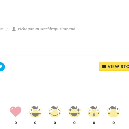
 pm
Vichayanun Wachirapusitanand
VIEW ST
0
0
0
0
0
0