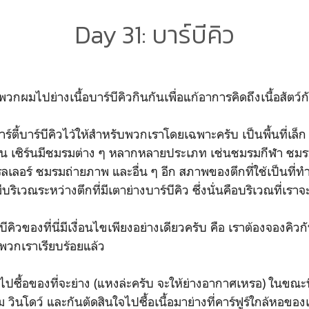
Day 31: บาร์บีคิว
วกผมไปย่างเนื้อบาร์บีคิวกินกันเพื่อแก้อาการคิดถึงเนื้อสัตว์ก
ปาร์ตี้บาร์บีคิวไว้ให้สำหรับพวกเราโดยเฉพาะครับ เป็นพื้นที่เล็ก 
ร์น เซิร์นมีชมรมต่าง ๆ หลากหลายประเภท เช่นชมรมกีฬา ชม
อร์ ชมรมถ่ายภาพ และอื่น ๆ อีก สภาพของตึกที่ใช้เป็นที่
บริเวณระหว่างตึกที่มีเตาย่างบาร์บีคิว ซึ่งนั่นคือบริเวณที่เราจ
ีคิวของที่นี่มีเงื่อนไขเพียงอย่างเดียวครับ คือ เราต้องจองคิวก
้พวกเราเรียบร้อยแล้ว
ไปซื้อของที่จะย่าง (แหงล่ะครับ จะให้ย่างอากาศเหรอ) ในขณะที
ม วินโดว์ และกันตัดสินใจไปซื้อเนื้อมาย่างที่คาร์ฟูร์ใกล้หอขอ