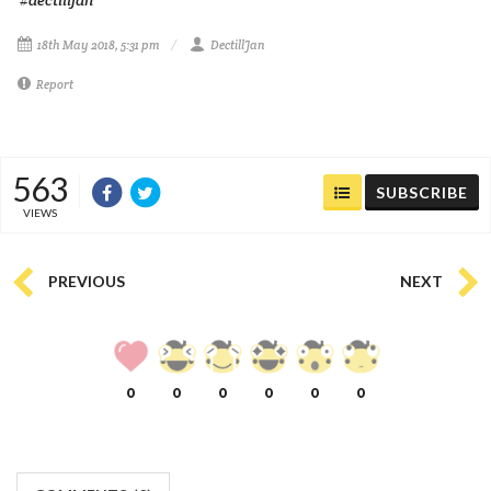
18th May 2018, 5:31 pm
DectillJan
Report
563
SUBSCRIBE
VIEWS
PREVIOUS
NEXT
0
0
0
0
0
0