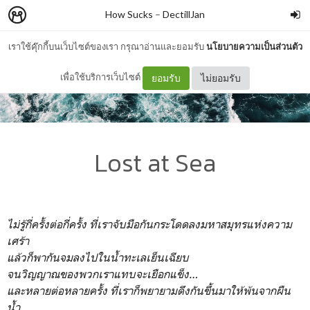
How Sucks
–
DectillJan
เราใช้คุ๊กกี้บนเว็บไซต์ของเรา กรุณาอ่านและยอมรับ
นโยบายความเป็นส่วนตัว
เพื่อใช้บริการเว็บไซต์
ยอมรับ
ไม่ยอมรับ
Lost at Sea
ไม่รู้กี่ครั้งต่อกี่ครั้ง ที่เราจับมือกันกระโดดลงมหาสมุทรแห่งความ
เศร้า
แล้วก็พากันจมลงไปในน้ำทะเลเย็นเฉียบ
จนวิญญาณของพวกเราแทบจะเยือกแข็ง…
และหลายต่อหลายครั้ง ที่เราก็พยายามดึงกันขึ้นมาให้พ้นจากผืน
น้ำ