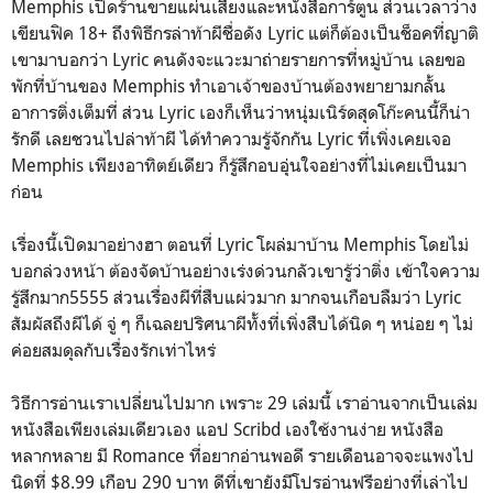
Memphis เปิดร้านขายแผ่นเสียงและหนังสือการ์ตูน ส่วนเวลาว่าง
เขียนฟิค 18+ ถึงพิธีกรล่าท้าผีชื่อดัง Lyric แต่ก็ต้องเป็นช็อคที่ญาติ
เขามาบอกว่า Lyric คนดังจะแวะมาถ่ายรายการที่หมู่บ้าน เลยขอ
พักที่บ้านของ Memphis ทำเอาเจ้าของบ้านต้องพยายามกลั้น
อาการติ่งเต็มที่ ส่วน Lyric เองก็เห็นว่าหนุ่มเนิร์ดสุดโก๊ะคนนี้ก็น่า
รักดี เลยชวนไปล่าท้าผี ได้ทำความรู้จักกัน Lyric ที่เพิ่งเคยเจอ
Memphis เพียงอาทิตย์เดียว ก็รู้สึกอบอุ่นใจอย่างที่ไม่เคยเป็นมา
ก่อน
เรื่องนี้เปิดมาอย่างฮา ตอนที่ Lyric โผล่มาบ้าน Memphis โดยไม่
บอกล่วงหน้า ต้องจัดบ้านอย่างเร่งด่วนกลัวเขารู้ว่าติ่ง เข้าใจความ
รู้สึกมาก5555 ส่วนเรื่องผีที่สืบแผ่วมาก มากจนเกือบลืมว่า Lyric
สัมผัสถึงผีได้ จู่ ๆ ก็เฉลยปริศนาผีทั้งที่เพิ่งสืบได้นิด ๆ หน่อย ๆ ไม่
ค่อยสมดุลกับเรื่องรักเท่าไหร่
วิธีการอ่านเราเปลี่ยนไปมาก เพราะ 29 เล่มนี้ เราอ่านจากเป็นเล่ม
หนังสือเพียงเล่มเดียวเอง แอป Scribd เองใช้งานง่าย หนังสือ
หลากหลาย มี Romance ที่อยากอ่านพอดี รายเดือนอาจจะแพงไป
นิดที่ $8.99 เกือบ 290 บาท ดีที่เขายังมีโปรอ่านฟรีอย่างที่เล่าไป