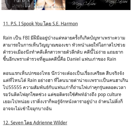
11. P.S. I Spook You โดย S.E. Harmon
Rain เป็น FBI มีฝีมืออยู่บ้างแต่หลายครั้งก็เกิดปัญหาเพราะความ
สามารถในการเห็นวิญญาณของเขา หัวหน้าเลยให้โอกาสไปช่วย
ตำรวจเมืองนึงทำคดีเด็กสาวหายตัวลึกลับ คดีนี้ไม่ง่าย แถมยาก
ขึ้นอีกเพราะตำรวจที่ดูแลคดีนี้คือ Daniel แฟนเก่าของ Rain
ตอนแรกเห็นปกของไทย นึกว่าจะต้องเป็นเรื่องเครียด สืบจริงจัง
แต่ที่ไหนได้ Rain อย่างฮา ที่โดนนายด่าน่าจะเพราะเป็นคนฮาเกิน
ไป55555 ความสัมพันธ์กับแฟนเก่าก็ถ่านไฟเก่าคุกรุ่นตลอดเวลา
รอวันติดไฟลุกโชดช่วง แต่ขอติตรงใช้ศัพท์อ้างถึง pop culture
เยอะไปหน่อย เราติ่งเราก็พอรู้จักหนังดาราอยู่บ้าง ถ้าคนไม่ติ่งก็
อาจจะไม่เข้าใจมุกบางอัน
12. Seven โดย Adrienne Wilder