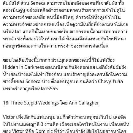
สัมผัสได้ ส่วน Seneca สามารถขโมยพลังของคนที่เขาสัมผัส ทั้ง
สองเป็นคู่หู ฃช่วยเหลือตำรวจตามหาคนร้ายจากการเข้าไปดูใน
ความทรงจำของเหยื่อ หนนี้มีคดีใหญ่ ตำรวจให้ทั้งคู่เข้าไปใน
ความทรงจำของฆาตกรต่อเนื่องเพื่อดูว่ามีเหยื่อที่ยังตามหาไม่เจอ
หรือเปล่า แต่คดีนี้ไม่ง่ายขนาดนั้น ฆาตกรคนนี้สามารถป่วนความ
ทรงจำ ขังทั้งสองไว้ในหัวเขาได้ ทั้งสองจึงต้องช่วยกันไขปริศนา
ก่อนถูกขังตลอดกาลในความทรงจำของฆาตกรต่อเนื่อง
ชอบไอเดียเรื่องนี้มากกก ส่วนมุกตลกของคนนี้ก็ไม่แพ้เรื่อง
Hidden in Darkness ตอนหนีตายกันยังตลกเลย แต่ก็ยังสัมผัมถึง
น้ำเยอะบ้างแต่ไม่เท่าเรื่องก่อน แอบรำคาญตัวละครหลักในความ
ช่างตื้อของ Seneca บ้าง ตื้อแทบทุกบท จนคิดว่า Chevy รับรัก
เพราะรำคาญหรือเปล่า5555
18. Three Stupid Weddings โดย
Ann Gallagher
Victor เพิ่งเลิกกับแฟนหนุ่ม แม่ก็กลัวว่าจะหดหู่จนเกินไป เลยจัด
ให้ไปงานแต่งญาติ 3 งานติด เผื่อจะเจอใครใหม่ในงาน เพื่อนสนิท
ของ Victor ที่ชื่อ Dominic ที่รู้ว่าเพื่อนกำลังเสียใจไม่อยากหาใคร