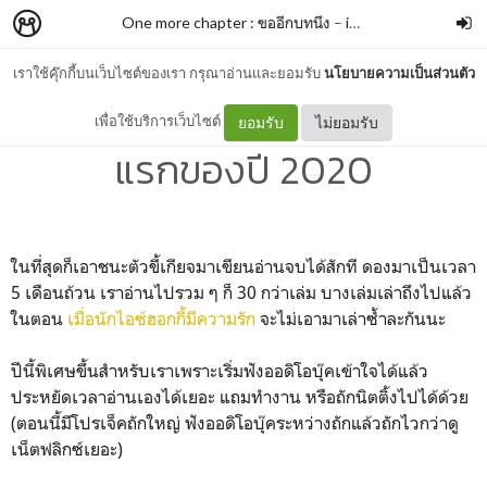
One more chapter : ขออีกบทนึง
–
ingkychaw
เราใช้คุ๊กกี้บนเว็บไซต์ของเรา กรุณาอ่านและยอมรับ
นโยบายความเป็นส่วนตัว
อ่านจบ: 29 เล่มกับ 5 เดือน
เพื่อใช้บริการเว็บไซต์
ยอมรับ
ไม่ยอมรับ
แรกของปี 2020
ในที่สุดก็เอาชนะตัวขี้เกียจมาเขียนอ่านจบได้สักที ดองมาเป็นเวลา
5 เดือนถ้วน เราอ่านไปรวม ๆ ก็ 30 กว่าเล่ม บางเล่มเล่าถึงไปแล้ว
ในตอน
เมื่อนักไอซ์ฮอกกี้มีความรัก
จะไม่เอามาเล่าซ้ำละกันนะ
ปีนี้พิเศษขึ้นสำหรับเราเพราะเริ่มฟังออดิโอบุ๊คเข้าใจได้แล้ว
ประหยัดเวลาอ่านเองได้เยอะ แถมทำงาน หรือถักนิตติ้งไปได้ด้วย
(ตอนนี้มีโปรเจ็คถักใหญ่ ฟังออดิโอบุ๊คระหว่างถักแล้วถักไวกว่าดู
เน็ตฟลิกซ์เยอะ)