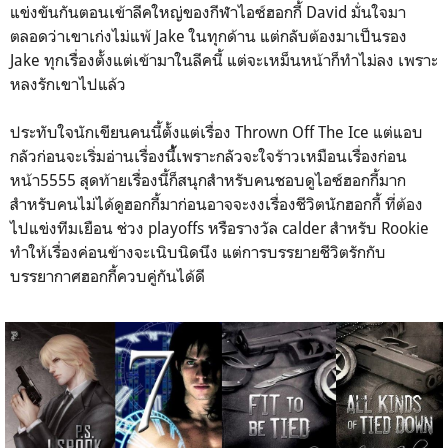
แข่งขันกันตอนเข้าลีคใหญ่ของกีฬาไอซ์ฮอกกี้ David มั่นใจมา
ตลอดว่าเขาเก่งไม่แพ้ Jake ในทุกด้าน แต่กลับต้องมาเป็นรอง
Jake ทุกเรื่องตั้งแต่เข้ามาในลีคนี้ แต่จะเหม็นหน้าก็ทำไม่ลง เพราะ
หลงรักเขาไปแล้ว
ประทับใจนักเขียนคนนี้ตั้งแต่เรื่อง Thrown Off The Ice แต่แอบ
กลัวก่อนจะเริ่มอ่านเรื่องนี้้เพราะกลัวจะใจร้าวเหมือนเรื่องก่อน
หน้า5555 สุดท้ายเรื่องนี้ก็สนุกสำหรับคนชอบดูไอซ์ฮอกกี้มาก
สำหรับคนไม่ได้ดูฮอกกี้มาก่อนอาจจะงงเรื่องชีวิตนักฮอกกี้ ที่ต้อง
ไปแข่งทีมเยือน ช่วง playoffs หรือรางวัล calder สำหรับ Rookie
ทำให้เรื่องค่อนข้างจะเนิบนิดนึง แต่การบรรยายชีวิตรักกับ
บรรยากาศฮอกกี้ควบคู่กันได้ดี