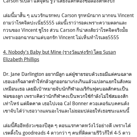
Carson รึเปล่า แต่จุดนี้ รู้ว่าเสี่ยงแต่ก็ต้องขอลองสักตั้งป้ะ
เล่มนี้มาสั้น ๆ แนวรักแรกพบ Carson รุกหนักมาก มากจน Vincent
ถามว่าโรคจิตปะเนี่ย5555 เล่มนี้เราว่ารอดเพราะความตลกและ
กวนของ Vincent ชูโรง ส่วน Carson ก็น่าสงสัยว่าโรคจิตจริงมั้ย
เพราะออกฉากมาแต่บอกรัก Vincent ไม่เห็นทำไรเลย5555
4. Nobody's Baby but Mine (รางวัลแห่งรัก) โดย Susan
Elizabeth Phillips
Dr. Jane Darlington อยากมีลูก แต่ผู้ชายรอบตัวเธอมีแต่คนฉลาด
เธอเองก็ฉลาดทำให้กลัวลูกออกมาเก่งเกินแล้วแปลกแยกในสังคม
เหมือนเธอ เลยมีเป้าหมายจับนักกีฬาอเมริกันฟุตบอลสักคนเป็น
พ่อของลูก เพราะคิดว่านักกีฬาคงเป็นพวกใช้กำลังไม่ใช้สมองสัก
เท่าไหร่ แต่ผิดคาด เธอไปเจอ
Cal Bonner ควอเตอร์แบคคนดัง
เขาจับได้ว่าเธอวางแผนอะไรและไม่ยอมปล่อยให้เธอชนะแผนนี้
เล่มนี้คืออีหยังวะของปีสุด ๆ ตอนแรกคาดหวังไว้อย่างดี เพราะได้
เรตติ้งใน goodreads 4 ดาวกว่า ๆ คนที่ติดตามรีวิวก็ให้ 4-5 ดาว