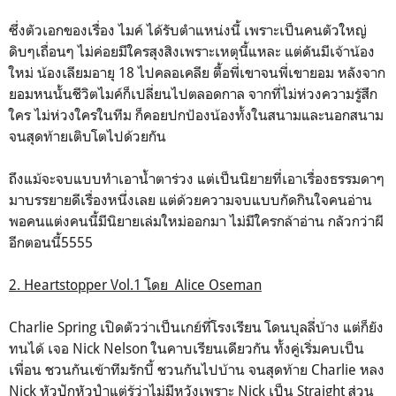
ซึ่งตัวเอกของเรื่อง ไมค์ ได้รับตำแหน่งนี้ เพราะเป็นคนตัวใหญ่
ดิบๆเถื่อนๆ ไม่ค่อยมีใครสุงสิงเพราะเหตุนี้แหละ แต่ดันมีเจ้าน้อง
ใหม่ น้องเลียมอายุ 18 ไปคลอเคลีย ตื้อพี่เขาจนพี่เขายอม หลังจาก
ยอมหนนั้นชีวิตไมค์ก็เปลี่ยนไปตลอดกาล จากที่ไม่ห่วงความรู้สึก
ใคร ไม่ห่วงใครในทีม ก็คอยปกป้องน้องทั้งในสนามและนอกสนาม
จนสุดท้ายเติบโตไปด้วยกัน
ถึงแม้จะจบแบบทำเอาน้ำตาร่วง แต่เป็นนิยายที่เอาเรื่องธรรมดาๆ
มาบรรยายดีเรื่องหนึ่งเลย แต่ด้วยความจบแบบกัดกินใจคนอ่าน
พอคนแต่งคนนี้มีนิยายเล่มใหม่ออกมา ไม่มีใครกล้าอ่าน กลัวกว่าผี
อีกตอนนี้5555
2. Heartstopper Vol.1 โดย Alice Oseman
Charlie Spring เปิดตัวว่าเป็นเกย์ที่โรงเรียน โดนบุลลี่บ้าง แต่ก็ยัง
ทนได้ เจอ Nick Nelson ในคาบเรียนเดียวกัน ทั้งคู่เริ่มคบเป็น
เพื่อน ชวนกันเข้าทีมรักบี้ ชวนกันไปบ้าน จนสุดท้าย Charlie หลง
Nick หัวปักหัวปำแต่รู้ว่าไม่มีหวังเพราะ Nick เป็น Straight ส่วน