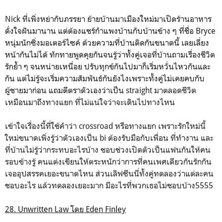
Nick ที่เพิ่งหย่ากับภรรยา ย้ายบ้านมาเมืองใหม่มาเปิดร้านอาหาร
ดั่งใจฝันมานาน แต่ต้องแชร์กำแพงบ้านกับบ้านข้าง ๆ ที่ชื่อ
Bryce
หนุ่มนักซิ่งมอเตอร์ไซค์ ด้วยความที่บ้านติดกันขนาดนี้ เลยเลี่ยง
หน้ากันไม่ได้ ทักทายพูดคุยกันจนรู้ว่าทั้งคู่เจอที่บ้านถามเรื่องชีวิต
รักย้ำ ๆ จนหน่ายเหนื่อย ปรับทุกข์กันไปมาก็เริ่มหวั่นไหวกันและ
กัน แต่ไม่รู้จะเริ่มความสัมพันธ์กันยังไงเพราะทั้งคู่ไม่เคยคบกับ
ผู้ชายมาก่อน แถมตีตราตัวเองว่าเป็น
straight มาตลอดชีวิต
เหมือนมาถึงทางแยก ที่ไม่แน่ใจว่าจะเดินไปทางไหน
เข้าใจเรื่องนี้ที่ใช้คำว่า crossroad หรือทางแยก เพราะรักใหม่นี้
ใหม่ขนาดเพิ่งรู้ว่าตัวเองเป็น bi ต้องรับมือกับเพื่อน ที่ทำงาน และ
ที่บ้านไม่รู้ว่ากระทบอะไรบ้าง ชอบช่วงเปิดตัวเป็นแฟนกันให้คน
รอบข้างรู้ คนแต่งเขียนให้ตระหนักว่าการที่คนเพศเดียวกันรักกัน
เจออุปสรรคเยอะขนาดไหน ส่วนเลิฟซีนนี่ทั้งคู่ทดลองว่าแต่ละคน
ชอบอะไร แล้วทดลองเยอะมาก มีอะไรที่พวกเธอไม่ชอบบ้าง5555
28. Unwritten Law โดย Eden Finley