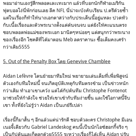
พอมาอ่านเองรู้สึกพลอตเละเทะมาก แล้วที่บอกนักกีฬาอเมริกัน
ฟุตบอลโง่นี่พักก่อนเลย ลีค NFL นี่น่าจะบังคับเรียน ป.ตรีด้วยซ้ำ
แต่ในเรื่องก็ทำให้นางเอกตาสว่างกับประเด็นนี้อยู่แหละ ปวดหัว
กับเนื้อเรื่องและตัวพระนางตั้งแต่ต้นจนจบ แต่ยังให้คะแนนตรง
ชอบพลอตพ่อแม่ของพระเอก มานิดๆหน่อยๆ แต่สนุกกว่าพระนาง
ของเรื่องอีก โชคดีที่ได้มาตอน Meb ลดราคานะ ซื้อเต็มคงเศร้า
กว่าเดิม5555
5. Out of the Penalty Box โดย Genevive Chamblee
Aidan Lefèvre โดนย้ายมาทีมใหม่ พยายามเล่นเต็มที่เพื่อพิสูจน์
ตัวเองกับทีมใหม่นี้ จนเกิดอุบัติเหตุกับทีมตรงข้าม เป็นข่าวหนัก
กว่าเดิม ทำเอาเขาเคว้ง แต่ได้กัปตันทีม Christophe Fontenot
มาช่วยให้กำลังใจ ช่วยให้เขาเข้ากับทีมง่ายขึ้น และใช้โอกาสนี้จีบ
เขา ทั้งที่ยังไม่รู้ว่า Aidan เป็นเกย์รึเปล่า
เรื่องนี้ก็มาสั้น ๆ อีกแล้วแต่น่ารักดี ชอบตัวละคร Christophe มีเอน
เนอจี้เดียวกับ Gabriel Landeskog คนนี้เป็นนักไอซ์ฮอกกี้จริง ๆ
เป็นกัปตันและก็ตลกด้วย5555 ระหว่างเรื่องก็ได้เห็น Aidan ปรับ