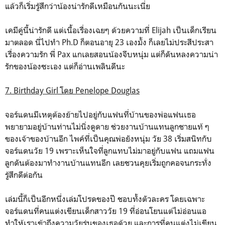
แล้วก็เริ่มรู้สึกว่าน้องน่ารักดีเหมือนกันนะเนี่ย
เคมีคู่นี้น่ารักดี แต่เนื้อเรื่องเฉยๆ ด้วยความที่ Elijah เป็นเด็กเรียน
มาตลอด นี่ไปทำ Ph.D ก็ตอนอายุ 23 เองมั้ง ก็เลยไม่ประสีประสา
เรื่องความรัก พี่ Pax แกเลยสอนน้องจีบหนุ่ม แต่ก็ดันหลงความน่า
รักของน้องซะเอง แต่ก็อ่านเพลินดีนะ
7. Birthday Girl โดย Penelope Douglas
จอร์แดนมีเหตุต้องย้ายไปอยู่กับแฟนที่บ้านของพ่อแฟนเธอ
พยายามอยู่บ้านท่านไม่นิ่งดูดาย ช่วยงานบ้านแทนลูกชายแท้ ๆ
ของเจ้าของบ้านอีก ไพค์ที่เป็นคุณพ่อยังหนุ่ม วัย 38 เริ่มสนิทกับ
จอร์แดนวัย 19 เพราะเห็นใจที่ลูกแทบไม่มาอยู่กับแฟน แถมแฟน
ลูกดันต้องมาทำงานบ้านแทนอีก เลยชวนคุยเริ่มถูกคอจนกระทั่ง
รู้สึกดีต่อกัน
เล่มนี้ก็เป็นอีกหนึ่งเล่มโปรดของปี ชอบทั้งตัวละคร โดยเฉพาะ
จอร์แดนที่คนแต่งเขียนเด็กสาววัย 19 ที่อ่อนโยนแต่ไม่อ่อนแอ
ทำให้เราเข้าถึงความวัยรุ่นของเธอด้วย และการที่คนแต่งไม่เขียน