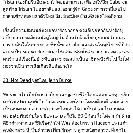
Tristan เองก็ปริ้นอีเมลมาไว้คอยอ่านทวน เพื่อไม่ให้ลืม Gabe จน
สุดท้าย Tristan ไม่อยากลืมและอยากรู้จัก Gabe มากกว่านี้เลยไป
อาสาเข้าทดสอบยาตัวใหม่ ถึงแม้จะมีผลข้างเคียงสุดโหดก็ตาม
เรื่องนี้ความสัมพันธ์ตัวเอกน่ารักมากกก ช่วงอีเมลหากันน่ารักปุ๊
กปิ๊ก ส่วนประเด็นหนังผู้ใหญ่นั้น สำหรับในเรื่องทุกคนสนับสนุน
การตัดสินใจในการทำอาชีพนี้ของ Gabe และส่วนใหญ่นิยายที่มีตัว
ละครเป็น Sex worker มักจะให้เลิกอาชีพนี้หลังจากมาเจอตัวละคร
คนรัก แต่เรื่องนี้อย่างที่บอก เขามองว่าเป็นอาชีพหนึ่งทั่วไป ไม่ได้
มองว่าเป็นการเสียเกียรติแต่อย่างใด
23. Not Dead yet โดย Jenn Burke
Wes ตายไปเมื่อร้อยกว่าปีก่อนแต่ถูกชุบชีวิตโดยแม่มด แต่ชุบกลับ
มาก็ไม่เป็นมนุษย์เต็มตัว ล่องหน ลอยไปมาได้เหมือนผี แถมกลาย
เป็นอมตะ ด้วยความกลัวว่าจะโดนจับได้ว่าเป็นผี เลยไม่สานต่อ
ความสัมพันธ์กับใคร มีแฟนล่าสุดก็เมื่อ 30 ปีก่อน ไม่ได้จากกันด้วย
ดีอีกต่างหาก แต่ก็มีเรื่องทำให้ ​Wes ต้องโทรหา Hudson แฟนเก่า
คนดังกล่าว ที่เป็นตำรวจเพื่อปรึกษาเหตุการณ์ฆาตกรรมที่เขาไป