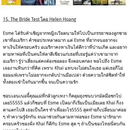
15. The Bride Test โดย Helen Hoang
Esme ได้รับคำเชิญจากหญิงเวียดนามให้ไปเป็นภรรยาของลูกชาย
เขาที่อเมริกา คำขอประหลาดมาก แต่ Esme ที่ยากจนอยากจะ
หาเงินให้ครอบครัว อเมริกาคงหาเงินได้ดีกว่าที่บ้านเกิด และอยาก
ตามหาพ่อที่เป็นคนให้ตาสีเขียวแก่เธอที่เธอรู้แค่ว่าเขามาจาก
อเมริกา รู้ว่าเสี่ยงแต่คงต้องขอลอง จึงตอบตกลง พอไปถึง Esme
เจองานหินกว่าที่คิด เพราะ Khai แทบจะไม่สนใจเธอ แต่เธอก็ไม่
ยอมแพ้เพราะไม่อยากจะกลับบ้านมือเปล่า ด้วยความใกล้ชิดทำให้
ทั้งสองเข้าใจกันมากขึ้น จนเป็นความรัก
ชอบเอนเนอจี้คุณแม่ที่กลัวลูกเหงา ก็คลุมถุงชนบวกมัดมือชกไป
เลย55555 แล้วก็ชอบที่ Esme เปิดมาก็เริ่มเป็นเมียเลย Khai ก็งง
ตาแตกไปสิ เธอเป็นใคร ทำเพื่ออะไร5555 สุดท้ายก็เปลี่ยนมาค่อย
ๆ ทำความรู้จักกัน จนมาช่วยกันตามหาพ่อของ Esme น่ารักมาก
ครอบครัวของฝั่ง Khai ก็ดีกับ Esme สุด ๆ ถ้าเป็นของไทยนี่ตบกัน