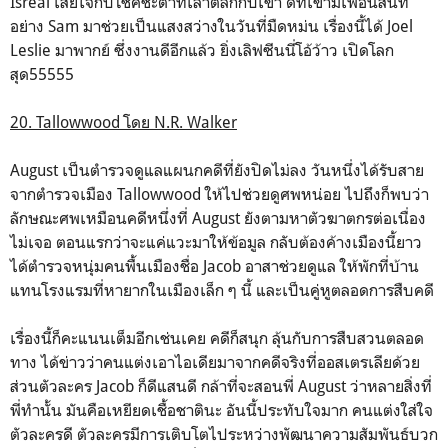
Isreal เสียใจกับโชคชะตาที่เล่าตลกกับเขา ดีที่เขามีเพื่อนสนิท
อย่าง Sam มาช่วยเป็นแสงสว่างในวันที่มืดหม่น เรื่องนี้ได้ Joel
Leslie มาพากย์ ซึ่งงานดีอีกแล้ว ยิ่งเลิฟซีนนี่โอ้ว้าว เปิดโลก
สุด55555
20. Tallowwood โดย N.R. Walker
August เป็นตำรวจดูแลแผนกคดีที่ยังปิดไม่ลง วันหนึ่งได้รับสาย
จากตำรวจเมือง Tallowwood ให้ไปช่วยดูศพหน่อย ไปถึงก็พบว่า
ลักษณะศพเหมือนคดีหนึ่งที่ August ยังตามหาตัวฆาตกรต่อเนื่อง
ไม่เจอ ตอนแรกว่าจะแค่แวะมาให้ข้อมูล กลับต้องค้างเมืองนี้ยาว
ได้ตำรวจหนุ่มคนพื้นเมืองชื่อ Jacob อาสาช่วยดูแล ให้พักที่บ้าน
แทนโรงแรมที่หายากในเมืองเล็ก ๆ นี้ และเป็นคู่หูตลอดการสืบคดี
เรื่องนี้ก็คะแนนเต็มอีกเช่นเคย คดีก็สนุก ลุ้นกับการสืบสวนตลอด
ทาง ได้ข่าวว่าคนแต่งเอาไอเดียมาจากคดีจริงที่ออสเตรเลียด้วย
ส่วนตัวละคร Jacob ก็ดีแสนดี กล้าที่จะสอนพี่ August ว่าหลายสิ่งที่
พี่ทำนั้น มันคือเหยียดเชื้อชาตินะ อันนี้ประทับใจมาก คนแต่งใส่ใจ
ตัวละครดี ตัวละครมีการเติบโตไประหว่างพัฒนาความสัมพันธ์บวก