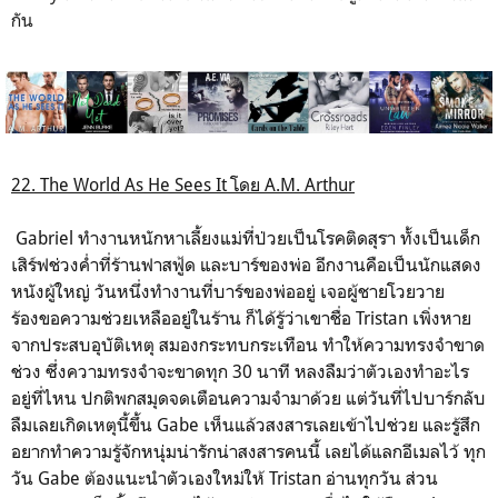
กัน
22. The World As He Sees It โดย A.M. Arthur
Gabriel ทำงานหนักหาเลี้ยงแม่ที่ป่วยเป็นโรคติดสุรา ทั้งเป็นเด็ก
เสิร์ฟช่วงค่ำที่ร้านฟาสฟู้ด และบาร์ของพ่อ อีกงานคือเป็นนักแสดง
หนังผู้ใหญ่ วันหนึ่งทำงานที่บาร์ของพ่ออยู่ เจอผู้ชายโวยวาย
ร้องขอความช่วยเหลืออยู่ในร้าน ก็ได้รู้ว่าเขาชื่อ Tristan เพิ่งหาย
จากประสบอุบัติเหตุ สมองกระทบกระเทือน ทำให้ความทรงจำขาด
ช่วง ซึ่งความทรงจำจะขาดทุก 30 นาที หลงลืมว่าตัวเองทำอะไร
อยู่ที่ไหน ปกติพกสมุดจดเตือนความจำมาด้วย แต่วันที่ไปบาร์กลับ
ลืมเลยเกิดเหตุนี้ขึ้น Gabe เห็นแล้วสงสารเลยเข้าไปช่วย และรู้สึก
อยากทำความรู้จักหนุ่มน่ารักน่าสงสารคนนี้ เลยได้แลกอีเมลไว้ ทุก
วัน Gabe ต้องแนะนำตัวเองใหม่ให้ Tristan อ่านทุกวัน ส่วน