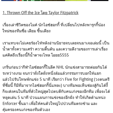
1. Thrown Off the Ice โดย Taylor Fitzpatrick
เรื่องเล่าชีวิตของไมค์ นักไอซ์ฮอกกี้ ที่เปลี่ยนไปหลังพารุกกี้น้อง
ใหม่ของทีมชื่อ เลียม ขึ้นเตียง
เราแทบจะไม่เคยร้องไห้หลังอ่านนิยายจบเลยจนมาเจอเล่มนี้ เป็น
น้ำตาทั้งความเศร้า ความตื้นตัน และความดีงามของการเล่าเรื่อง
แค่คิดถึงเรื่องนี้ก็น้ำตาจะไหล โอยย5555
เกริ่นก่อนว่ากีฬาไอซ์ฮอกกี้ในลีค NHL นักแข่งสามารถต่อยกันได้
ระหว่างเกม จนกว่าฝั่งใดฝั่งหนึ่งล้มแล้วกรรมการบอกให้แยก
แล้วไปรับโทษพักแข่ง 5 นาที เรียกว่า Five for Fighting (วงดนตรี
ที่ชื่อนี้ ก็มีที่มาจากไอซ์ฮอกกี้นี่แหละ) บางทีมพอเห็นช่องสู้กันได้งี้
ก็จะส่งคนในทีมที่ตัวใหญ่สุดไปตบตีกับคนเก่งของอีกทีม เพื่อจะได้
หยุดเล่น 5 นาที ป่วนแผนการแข่งของอีกฝั่ง ทำให้เกิดตำแหน่ง
Enforcer ขึ้นมา เพื่อให้คนตัวใหญ่ไปป่วนทีมตรงข้าม และ
คุ้มครองคนเก่งของทีมตัวเอง