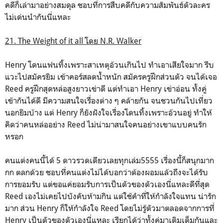
คดีก็เล่ามาอย่างสมดุล ชอบที่การสืบคดีกับความสัมพันธ์ตัวละคร
ไม่เด่นนำกันนี่แหละ
21. The Weight of it all โดย N.R. Walker
Henry โดนแฟนทิ้งเพราะสาเหตุอ้วนเกินไป ทำเอาเสียใจมาก รีบ
แวะไปสมัครยิม เข้าคอร์สลดน้ำหนัก สมัครครูฝึกส่วนตัว จนได้เจอ
Reed ครูฝึกสุดหล่อสูงยาวเข่าดี แต่ทำเอา Henry เข่าอ่อน ทั้งคู่
เข้ากันได้ดี มีความสนใจเรื่องต่าง ๆ คล้ายกัน จนชวนกันไปเที่ยว
นอกยิมบ้าง แต่ Henry ก็ยังฝังใจเรื่องโดนทิ้งเพราะอ้วนอยู่ ทำให้
คิดว่าคนหล่ออย่าง Reed ไม่น่ามาสนใจคนอย่างเขาแบบคนรัก
หรอก
คนแต่งคนนี้ได้ 5 ดาวรวดเดียวเลยทุกเล่ม5555 เรื่องนี้ก็สนุกมาก
กก ตลกด้วย ชอบที่คนแต่งไม่ได้บอกว่าต้องผอมแล้วถึงจะได้รับ
การยอมรับ แต่ขอแค่ยอมรับการเป็นตัวของตัวเองนี่แหละดีที่สุด
Reed เองไม่เคยไปบังคับห้ามกิน แต่ใช้คำที่ให้กำลังใจแทน น่ารัก
มาก ส่วน Henry ก็ให้กำลังใจ Reed โดยไม่รู้ตัวมาตลอดจากการที่
Henry เป็นตัวของตัวเองนี่แหละ เรียกได้ว่าทั้งคู่มาเติมเต็มกันและ