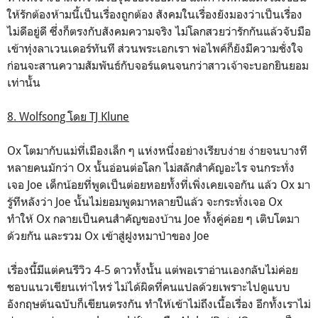
ให้รักต้องห้ามนี้เป็นเรื่องถูกต้อง สังคมในเรื่องยังมองว่าเป็นเรื่อง
ไม่ดีอยู่ดี ซึ่งก็ตรงกับสังคมความจริง ไม่โลกสวยว่ารักกันแล้วจับมือ
เข้าทุ่งลาเวนเดอร์ทันที ส่วนพระเอกเรา พ่อไพค์ก็ยังมีความชั่งใจ
ก่อนจะสานความสัมพันธ์กับจอร์แดนจนกว่าสาวเจ้าจะบอกยินยอม
เท่านั้น
8. Wolfsong โดย TJ Klune
Ox โตมากับแม่ที่เมืองเล็ก ๆ แห่งหนึ่งอย่างเรียบง่าย ง่ายจนบางที
หลายคนมักว่า Ox นั้นอ่อนต่อโลก ไม่สลักสำคัญอะไร จนกระทั่ง
เจอ Joe เด็กน้อยที่พูดเป็นต่อยหอยทั้งที่เพิ่งเคยเจอกัน แล้ว Ox มา
รู้ทีหลังว่า Joe นั้นไม่ยอมพูดมาหลายปีแล้ว จะกระทั่งเจอ Ox
ทำให้ Ox กลายเป็นคนสำคัญของบ้าน Joe ทั้งคู่ค่อย ๆ เติบโตมา
ด้วยกัน และรวม Ox เข้าสู่ฝูงหมาป่าของ Joe
เรื่องนี้มีแต่คนรีวิว 4-5 ดาวทั้งนั้น แต่พอเราอ่านเองกลับไม่ค่อย
ชอบแนวเขียนเท่าไหร่ ไม่ได้ผิดที่คนแปลด้วยเพราะไปดูแบบ
อังกฤษต้นฉบับก็เขียนตรงกัน ทำให้เข้าไม่ถึงเนื้อเรื่อง อีกทั้งเราไม่