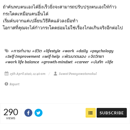
ถ้าค้นพบตนเองได้ยิ่งเร็วยิ่งจะสามารถปรับปรุงตนเองให้ก้าว
กระโดดเหมือนคนอื่นได้
เริ่มต้นจากแค่เปลี่ยนวิธีคิดแล้วลงมือทำ
โอกาสที่คุณจะได้ก้าวกระโดดย่อมไม่ใช่เรื่องไกลเกินจริงอีกต่อไป
#การทำงาน
#ชีวิต
#lifestyle
#work
#daily
#psychology
#Self-Improvement
#self-help
#พัฒนาตนเอง
#จิตวิทยา
#work life balance
#growth-mindset
#career
#บันทึก
#life
15th April 2020, 12:40 am
Suwat Posayawatanakul
Report
290
SUBSCRIBE
VIEWS