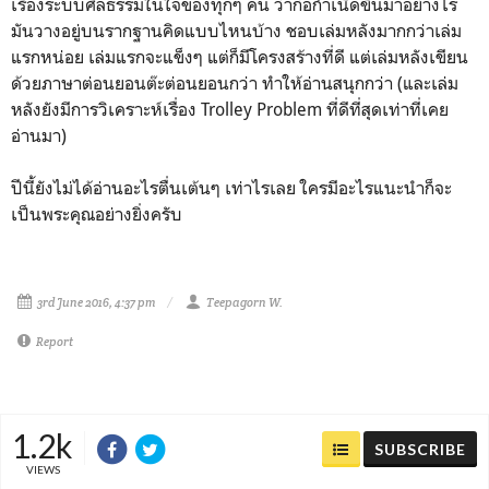
เรื่องระบบศีลธรรมในใจของทุกๆ คน ว่าก่อกำเนิดขึ้นมาอย่างไร
มันวางอยู่บนรากฐานคิดแบบไหนบ้าง ชอบเล่มหลังมากกว่าเล่ม
แรกหน่อย เล่มแรกจะแข็งๆ แต่ก็มีโครงสร้างที่ดี แต่เล่มหลังเขียน
ด้วยภาษาต่อนยอนต๊ะต่อนยอนกว่า ทำให้อ่านสนุกกว่า (และเล่ม
หลังยังมีการวิเคราะห์เรื่อง Trolley Problem ที่ดีที่สุดเท่าที่เคย
อ่านมา)
ปีนี้ยังไม่ได้อ่านอะไรตื่นเต้นๆ เท่าไรเลย ใครมีอะไรแนะนำก็จะ
เป็นพระคุณอย่างยิ่งครับ
3rd June 2016, 4:37 pm
Teepagorn W.
Report
1.2k
SUBSCRIBE
VIEWS