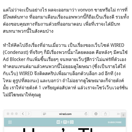
แต่ไม่ว่าจะเป็นอย่างไร ผลจะออกมาว่า vonvon ขายหรือไม่ การที่
มีโพสต้นทาง ที่ออกมาเตือนเรื่องแอพพวกนี้ก็ถือเป็นเรื่องดี รวมทั้ง
ต้องขอบคุณทางทีมงานด้วยที่ออกมาตอบ เพื่อที่เราจะได้มีบท
สนทนาพวกนี้ในสังคมบ้าง
ทำให้คิดไปถึงเรื่องที่อ่านเมื่อวาน เป็นเรื่องของเว็บไซต์ WIRED
(Condenast) ที่จริงๆ ก็มีเรื่องพวกนี้มาโดยตลอด คือหลังๆ มีคนใช้
Ad Blocker กันเพิ่มขึ้นเรื่อยๆ จนหลายเว็บรู้สึกว่าไม่แฟร์ที่ตัวเอง
ทำคอนเทนต์มาแล้วคนพวกนี้ไม่ยอมดูโฆษณา (ซึ่งเป็นรายได้ให้
กับเว็บ) WIRED จึงติดสคริปเพื่อมาบล็อกตัวบล็อก ad อีกที (งง
ไหม ดูรูปที่สองนะ) และบอกว่า ถ้าไม่อยากดูโฆษณาละก็จ่ายตังค์
มั้ย เราให้จ่ายตังค์ 1 เหรียญต่อสัปดาห์ แล้วเราจะโชว์เว็บเวอร์ชั่น
ไม่มีโฆษณาให้คุณดู