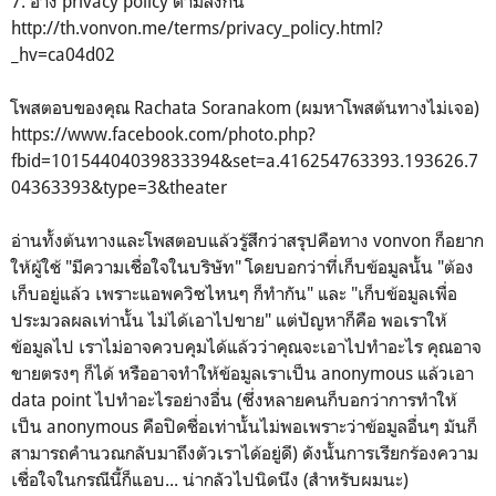
7. อ้าง privacy policy ตามลิงก์นี้
http://th.vonvon.me/terms/privacy_policy.html?
_hv=ca04d02
โพสตอบของคุณ Rachata Soranakom (ผมหาโพสต้นทางไม่เจอ)
https://www.facebook.com/photo.php?
fbid=10154404039833394&set=a.416254763393.193626.7
04363393&type=3&theater
อ่านทั้งต้นทางและโพสตอบแล้วรู้สึกว่าสรุปคือทาง vonvon ก็อยาก
ให้ผู้ใช้ "มีความเชื่อใจในบริษัท" โดยบอกว่าที่เก็บข้อมูลนั้น "ต้อง
เก็บอยู่แล้ว เพราะแอพควิซไหนๆ ก็ทำกัน" และ "เก็บข้อมูลเพื่อ
ประมวลผลเท่านั้น ไม่ได้เอาไปขาย" แต่ปัญหาก็คือ พอเราให้
ข้อมูลไป เราไม่อาจควบคุมได้แล้วว่าคุณจะเอาไปทำอะไร คุณอาจ
ขายตรงๆ ก็ได้ หรืออาจทำให้ข้อมูลเราเป็น anonymous แล้วเอา
data point ไปทำอะไรอย่างอื่น (ซึ่งหลายคนก็บอกว่าการทำให้
เป็น anonymous คือปิดชื่อเท่านั้นไม่พอเพราะว่าข้อมูลอื่นๆ มันก็
สามารถคำนวณกลับมาถึงตัวเราได้อยู่ดี) ดังนั้นการเรียกร้องความ
เชื่อใจในกรณีนี้ก็แอบ... น่ากลัวไปนิดนึง (สำหรับผมนะ)