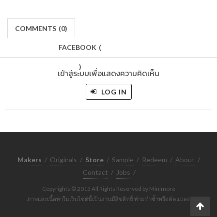
COMMENTS
(
0)
FACEBOOK
(
)
เข้าสู่ระบบเพื่อแสดงความคิดเห็น
LOG IN
Makers
/
Originals
/
Store
/
Sample
/
Redeem
/
About
/
Contact
/
Jobs
/
Copyrights © 2015 All Rights Reserved by Minimore
ภาพและเนื้อหาในเว็บไซต์นี้เป็นงานมีลิขสิทธิ์ ห้ามทำซ้ำหรือดัดแปลง