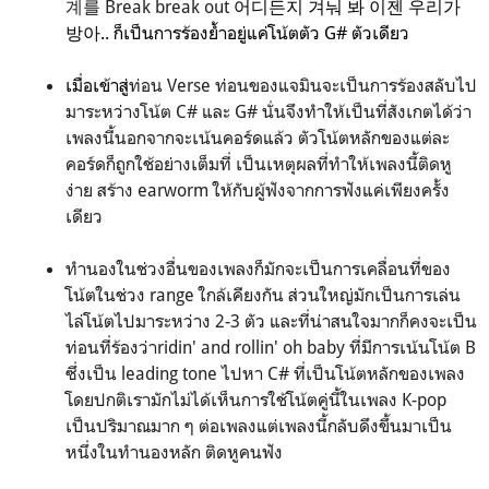
계를 Break break out
어디든지 겨눠 봐
이젠 우리가
방아.. ก็เป็นการร้องย้ำอยู่แค่โน้ตตัว G# ตัวเดียว
เมื่อเข้าสู่
ท่อน Verse ท่อนของแจมินจะเป็นการร้องสลับไป
มาระหว่างโน้ต C# และ G# นั่นจึงทำให้เป็นที่สังเกตได้ว่า
เพลงนี้นอกจากจะเน้นคอร์ดแล้ว ตัวโน้ตหลักของแต่ละ
คอร์ดก็ถูกใช้อย่างเต็มที่ เป็นเหตุผลที่ทำให้เพลงนี้ติดหู
ง่าย สร้าง earworm ให้กับผู้ฟังจากการฟังแค่เพียงครั้ง
เดียว
ทำนองในช่วงอื่นของเพลงก็มักจะเป็นการเคลื่อนที่ของ
โน้ตในช่วง range ใกล้เคียงกัน ส่วนใหญ่มักเป็นการเล่น
ไล่โน้ตไปมาระหว่าง 2-3 ตัว และที่น่าสนใจมากก็คงจะเป็น
ท่อนที่ร้องว่าridin' and rollin' oh baby ที่มีการเน้นโน้ต B
ซึ่งเป็น leading tone ไปหา C# ที่เป็นโน้ตหลักของเพลง
โดยปกติเรามักไม่ได้เห็นการใช้โน้ตคู่นี้ในเพลง K-pop
เป็นปริมาณมาก ๆ ต่อเพลงแต่เพลงนี้กลับดึงขึ้นมาเป็น
หนึ่งในทำนองหลัก ติดหูคนฟัง