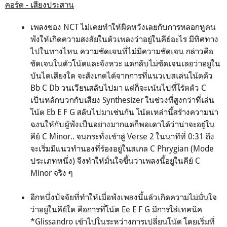
คอร์ด - เสียงประสาน
เพลงของ NCT ไม่เคยทำให้ผิดหวังเลยกับการหลอกหูคน
ฟังให้เกิดความสงสัยในตัวเพลงว่าอยู่ในคีย์อะไร มีทิศทาง
ไปในทางไหน ความชัดเจนที่ไม่มีความชัดเจน กล่าวคือ
ชัดเจนในตัวโน้ตและจังหวะ แต่กลับไม่ชัดเจนเลยว่าอยู่ใน
บันไดเสียงใด จะสังเกตได้จากการที่แนวเบสเล่นโน้ตตัว
Bb C Db วนเวียนสลับไปมา แต่ก็จะเน้นไปที่โร้ตตัว C
เป็นหลักบวกกับเสียง Synthesizer ในช่วงที่สูงกว่าที่เล่น
โน้ต Eb E F G สลับไปมาเช่นกัน โน้ตเหล่านี้สร้างความน่า
ฉงนให้กับผู้ฟังเป็นอย่างมากแต่ก็พอเดาได้ว่าน่าจะอยู่ใน
คีย์ C Minor.. จนกระทั่งเข้าสู่ Verse 2 ในนาทีที่ 0:31 ถึง
จะเริ่มมีแนวทำนองที่ร้องอยู่ในสเกล C Phrygian (Mode
ประเภทหนึ่ง) จึงทำให้มั่นใจขึ้นว่าเพลงนี้อยู่ในคีย์ C
Minor จริง ๆ
อีกหนึ่งปัจจัยที่ทำให้เมื่อฟังเพลงนี้แล้วเกิดความไม่มั่นใจ
ว่าอยู่ในคีย์ใด คือการที่โน้ต Ee E F G มีการใส่เทคนิค
*Glissandro เข้าไปในระหว่างการเปลี่ยนโน้ต โดยเริ่มที่