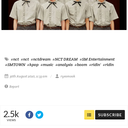
#nct
#nct
#nctdream
#NCT DREAM
#SM Entertainment
#SMTOWN
#kpop
#music
#analysis
#boom
#ridin'
#ridin
30th August 2020, 11:33 am
ryeomook
Report
2.5k
SUBSCRIBE
VIEWS