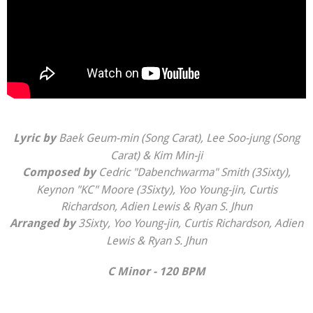
Baek Geum-min (Song Carat), Lee Soo-jung (Song
Lyric by
Carat) & Kim Min-ji
Cedric "Dabenchwarma" Smith (3Sixty),
Composed by
Keynon "KC" Moore (3Sixty), Yoo Young-jin, Curtis
Richardson, Adien Lewis & Ryan S. Jhun
3Sixty, Yoo Young-jin, Curtis Richardson, Adien
Arranged by
Lewis & Ryan S. Jhun
C Minor - 120 BPM