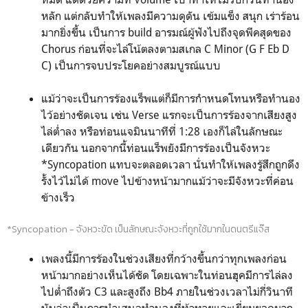
หลัก แต่กลับทำให้เพลงมีความดุดัน เข้มแข็ง สนุก เร่าร้อน
มากยิ่งขึ้น เป็นการ build อารมณ์ผู้ฟังไปถึงจุดพีคสุดของ
Chorus ก่อนที่จะไล่โน้ตลงตามสเกล C Minor (G F Eb D
C) เป็นการจบประโยคอย่างสมบูรณ์แบบ
แม้ว่าจะเป็นการร้องแร็พแต่ก็มีการกำหนดโทนหรือทำนอง
ไว้อย่างชัดเจน เช่น Verse แรกจะเป็นการร้องจากเสียงสูง
ไล่ต่ำลง หรือท่อนแจมินนาทีที่ 1:28 เองก็ไล่ในลักษณะ
เดียวกัน นอกจากนี้ท่อนแร็พยังมีการร้องเป็นจังหวะ
*Syncopation แทบจะตลอดเวลา นั่นทำให้เพลงรู้สึกถูกดึง
รั้งไว้ไม่ได้ move ไปข้างหน้ามากแม้ว่าจะมีจังหวะที่ค่อน
ข้างเร็ว
*
Syncopation - จังหวะขัด เป็นลักษณะจังหวะที่ถูกใช้มากในดนตรีแจ๊ส
เพลงนี้มีการร้องในช่วงเสียงที่กว้างขึ้นกว่าทุกเพลงก่อน
หน้ามากอย่างเห็นได้ชัด โดยเฉพาะในท่อนฮุคมีการไล่ลง
ไปต่ำถึงตัว C3 และสูงถึง Bb4 ภายในช่วงเวลาไม่กี่วินาที
นับว่าเป็นการนำเสนอทำนองที่ท้าทายและเยี่ยมยอดมาก