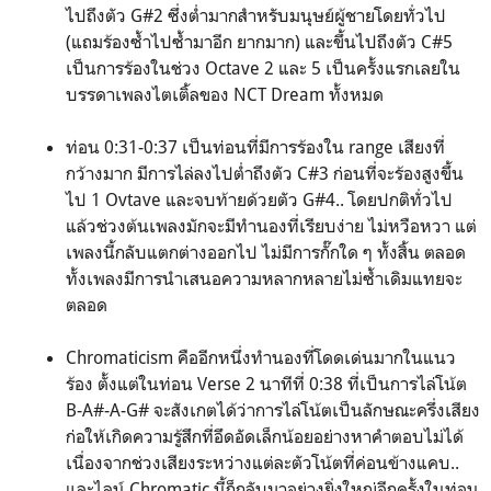
ไปถึงตัว G#2 ซึ่งต่ำมากสำหรับมนุษย์ผู้ชายโดยทั่วไป
(แถมร้องซ้ำไปซ้ำมาอีก ยากมาก) และขึ้นไปถึงตัว C#5
เป็นการร้องในช่วง Octave 2 และ 5 เป็นครั้งแรกเลยใน
บรรดาเพลงไตเติ้ลของ NCT Dream ทั้งหมด
ท่อน 0:31-0:37 เป็นท่อนที่มีการร้องใน range เสียงที่
กว้างมาก มีการไล่ลงไปต่ำถึงตัว C#3 ก่อนที่จะร้องสูงขึ้น
ไป 1 Ovtave และจบท้ายด้วยตัว G#4.. โดยปกติทั่วไป
แล้วช่วงต้นเพลงมักจะมีทำนองที่เรียบง่าย ไม่หวือหวา แต่
เพลงนี้กลับแตกต่างออกไป ไม่มีการกั๊กใด ๆ ทั้งสิ้น ตลอด
ทั้งเพลงมีการนำเสนอความหลากหลายไม่ซ้ำเดิมแทยจะ
ตลอด
Chromaticism คืออีกหนึ่งทำนองที่โดดเด่นมากในแนว
ร้อง ตั้งแต่ในท่อน Verse 2 นาทีที่ 0:38 ที่เป็นการไล่โน้ต
B-A#-A-G# จะสังเกตได้ว่าการไล่โน้ตเป็นลักษณะครึ่งเสียง
ก่อให้เกิดความรู้สึกที่อึดอัดเล็กน้อยอย่างหาคำตอบไม่ได้
เนื่องจากช่วงเสียงระหว่างแต่ละตัวโน้ตที่ค่อนข้างแคบ..
และไลน์ Chromatic นี้ก็กลับมาอย่างยิ่งใหญ่อีกครั้งในท่อน