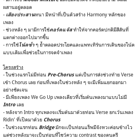
ผสานอยู่ตลอด
-
หนา มีหน้าที่เป็นตัวสร้าง Harmony หลักของ
เสียงประสาน
เพลง
- ช่วงหลัง ๆ มามีการใช้
ทำให้จากคอร์ดปกติมีสีสันที่
คอร์ดแจ๊ส
แตกต่างออกไปมากขึ้น
- การใช้
ๆ ย้ำตลอดประโยคและแพทเทิร์นการเดินของโน้ต
โน้ตซ้ำ
แบบเดิมเพื่อช่วยในการจดจำเพลง
โครงสร้าง
- ในช่วงแรกไม่มีท่อน
แต่เป็นการส่งช่วงท้าย Verse
Pre-Chorus
เข้า Chorus เลย ก่อนที่เพลงในช่วงหลัง ๆ จะมีเพิ่มแยกออกมา
อย่างชัดเจน
- มีเพียงเพลง We Go Up เพลงเดียวที่เริ่มต้นเพลงมาแบบไม่มี
เลย
Intro
- หลังจาก Intro ทุกเพลงจะเริ่มต้นมาด้วยท่อน Verse ยกเว้นเพลง
Ridin' ที่เปิดมาด้วย
Chorus
- ในช่วงแรกท่อน
มักจะเป็นท่อนแร็พมีจังหวะค่อนข้างไว
Bridge
แต่ช่วงหลังมาจะเป็นท่อนที่โชว์ความ contrast ของดนตรี