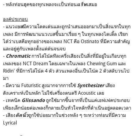
- หลังท่อนฮุคของทุกเพลงจะเป็นท่อน
เสมอ
แร็พ
องค์ประกอบ
- แนว
มีความโดดเด่นและถูกนำเสนอออกมาเป็นสิ่งแรกในทุก
เบส
เพลง มีการพัฒนาแนวเบสขึ้นมาเรื่อย ๆ ในทุกเพลงไตเติ้ล เรียก
ได้ว่าเบสคือทุกอย่างของเพลง NCT คือ Ostinato ที่มีความสำคัญ
และอยู่คู่กับเพลงตั้งแต่ต้นจนจบ
-
การไล่โน้ตทีละครึ่งเสียงเป็นสิ่งที่มีอยู่ในเกือบทุก
Chromatic
เพลงของ NCT Dream โดยเฉพาะในเพลง Chewing Gum และ
Ridin' ที่มีการไล่โน้ต 4 ตัว ส่วนเพลงอื่นเป็นโน้ต 2 ตัวสลับวนไป
มา
- มีความ Futuristic สูงมากจากการใช้
เสียง
Synthesizer
สังเคราะห์เป็นหลัก ไม่ใช้เครื่องดนตรี Acoustic เลย
- เทคนิค
ถูกใช้มากขึ้นจากที่เป็นแค่เอฟเฟคประกอบ
Glissando
เพียงเล็กน้อยต่อเพลงก็กลายเป็นหัวใจหลักที่ดำเนินอยู่ตลอดเวลา
- เสียง
ถูกใช้บ่อยมากในช่วงหลัง ๆ ระหว่างท่อนที่มีความ
ดีดนิ้ว
Lyrical