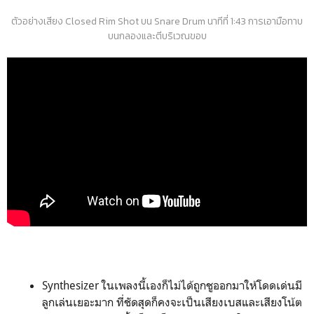
ตัวอย่างเสียง Closed Rim Shot บน Snare Drum นาทีที่ 1:43 การเอามือทาบ
บนกลองและตีบริเวณขอบ
Synthesizer ในเพลงนี้เองก็ไม่ได้ถูกชูออกมาให้โดดเด่นมี
ลูกเล่นเยอะมาก ที่ชัดสุดก็คงจะเป็นเสียงเบสและเสียงโน้ต