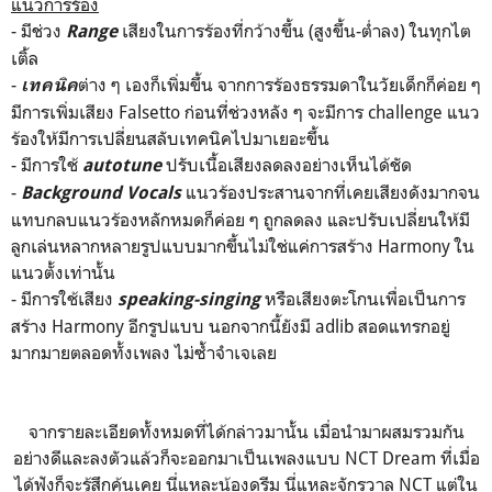
แนวการร้อง
- มีช่วง
เสียงในการร้องที่กว้างขึ้น (สูงขึ้น-ต่ำลง) ในทุกไต
Range
เติ้ล
-
ต่าง ๆ เองก็เพิ่มขึ้น จากการร้องธรรมดาในวัยเด็กก็ค่อย ๆ
เทคนิค
มีการเพิ่มเสียง Falsetto ก่อนที่ช่วงหลัง ๆ จะมีการ challenge แนว
ร้องให้มีการเปลี่ยนสลับเทคนิคไปมาเยอะขึ้น
- มีการใช้
ปรับเนื้อเสียงลดลงอย่างเห็นได้ชัด
autotune
-
แนวร้องประสานจากที่เคยเสียงดังมากจน
Background Vocals
แทบกลบแนวร้องหลักหมดก็ค่อย ๆ ถูกลดลง และปรับเปลี่ยนให้มี
ลูกเล่นหลากหลายรูปแบบมากขึ้นไม่ใช่แค่การสร้าง Harmony ใน
แนวตั้งเท่านั้น
- มีการใช้เสียง
หรือเสียงตะโกนเพื่อเป็นการ
speaking-singing
สร้าง Harmony อีกรูปแบบ นอกจากนี้ยังมี adlib สอดแทรกอยู่
มากมายตลอดทั้งเพลง ไม่ซ้ำจำเจเลย
จากรายละเอียดทั้งหมดที่ได้กล่าวมานั้น เมื่อนำมาผสมรวมกัน
อย่างดีและลงตัวแล้วก็จะออกมาเป็นเพลงแบบ NCT Dream ที่เมื่อ
ได้ฟังก็จะรู้สึกคุ้นเคย นี่แหละน้องดรีม นี่แหละจักรวาล NCT แต่ใน