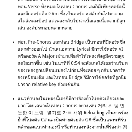
ท่อน Verse ทั้งหมด ในท่อน Chorus เองก็มีเพียงคอร์ดนี้
และอีกคอร์ดคือ G#m ซึ่งเป็นคอร์ด v สลับกันไปมาตาม
สไตล์เพลงป๊อป แต่เพลงกลับไปน่าเบื่อเลยเนื่องจากมีลูก
เล่น องค์ประกอบหลากหลาย
ท่อน Pre-Chorus และท่อน Bridge เป็นท่อนที่มีคอร์ดซึ่ง
แตกต่างออกไป นำเสนอความ Lyrical มีการใช้คอร์ด VI
หรือคอร์ด A Major เข้ามาเพื่อทำให้เพลงฟังดูมีความสุข
สดใสมากขึ้น เช่น ในนาทีที่ 0:54 จะสังเกตได้เลยว่าบริบท
ของเพลงถูกเปลี่ยนแปลงไปก่อนที่จะค่อย ๆ กลับมาดาร์ค
ลงเหมือนเดิม และในท่อน Bridge ก็มีการใช้คอร์ดที่ถูกยืม
มาจาก relative key ด้วยเช่นกัน
แนวทำนองในเพลงนี้เองก็มีการร้องย้ำโน้ตตัวเดียวเยอะ
มาก โดยเฉพาะในท่อน Chorus อย่างเช่น 거리 위 텅 빈
듯한 이 느낌..
열기로 가득 채워 Reloading เป็นการร้อง
ย้ำที่โน้ตตัว C# และปิดท้ายด้วยตัว G# ซึ่งเป็นแพทเทิร์น
หลักของแนวทำนองนี้ หรือทำนองหลังจากนั้นที่ร้องว่า
경