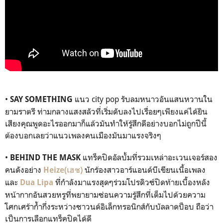
•
แนว
city pop
รับลมหนาวอันแสนหวานใน
SAY SOMETHING
ยามราตรี ท่ามกลางแสงสลัวที่เริ่มดับลงไปเรื่อยๆเพียงแค่ได้ยิน
เสียงคุณพูดอะไรออกมาก็แล้วมันทำให้รู้สึกดีอย่างบอกไม่ถูกปีนี้
ต้องบอกเลยว่าแนวเพลงคนเมืองมันมาแรงจริงๆ
•
แทร็คปิดอัลบั้มที่รวมเหล่าอะเวนเจอร์สอง
BEHIND THE MASK
คนดังอย่าง
นักร้องสาวอาร์แอนด์บีเขียนเนื้อเพลง
Heize
(เฮซ)
และ
ที่กำลังมาแรงสุดๆร่วมโปรดิวซ์ปิดท้ายเบื้องหลัง
Dua Lipa
หน้ากากอันสวยหรูที่พยายามซ่อนความรู้สึกที่เต็มไปด้วยความ
โศกเศร้าก้ำกึ่งระหว่างซาวนด์อิเล็กทรอนิกส์กับบัลลาดป็อบ ถือว่า
เป็นการเลือกแทร็คปิดได้ดี