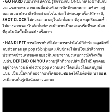
•
เนื้อหาที่ให้ความรู้สึกร่วมกับ
ONCE
ที่ต้องฝ่าฟันกับ
GO HARD
เจอแรงกระทบจากแอนตี้แฟนทั่วสารทิศที่คอยพยายามขัดขาอยู่
ตลอดเวลายังหาสิ่งที่จดจำอะไรไม่ค่อยได้ท่อนฮุคดร็อปบีทงงดี
,
ไม่ควรเอามาอยู่ในอัลบั้มมากที่สุด หลุดธีมและซ้ำ
SHOT CLOCK
ไม่ต่างจากเพลงในอัลบั้มก่อนหน้ามากเป็นสองแทร็คที่ชอบน้อย
ที่สุดในอัลบั้มตั้งแต่ฟังครั้งแรก
•
การเลิกรากันที่ไม่สามารถทำใจได้กีต้าร์อะคลูสติกที่
HANDLE IT
ตบด้วยท่อนฮุค
pop r&b
นุ่มและเจ็บชักจะไม่แน่ใจแล้วสิว่าการ
ประกาศข่าวเดทของแชยองมันจะมาจากประสบการณ์จริงหรือ
เปล่า
,
ความรู้สึกที่ว่างเปล่าเมื่อไม่มีคุณคอย
DEPEND ON YOU
อยู่ข้างๆซาวนด์
electro pop
ความเหงาโดดเดี่ยวโดยสมบูรณ์
แบบ เป็นเนื้อหาที่ต่อจากแทร็คของ
ได้ไม่ติดขัด
แชยอง
นายอน
เหมือนหยั่นรู้เชิงน้องสาวเลยนะ