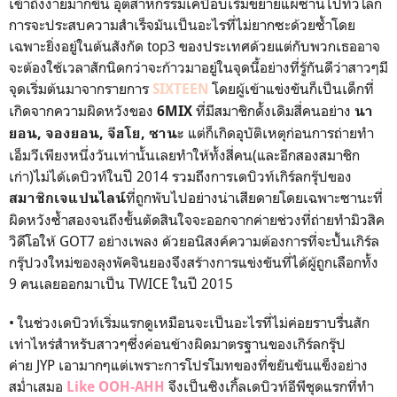
เข้าถึงง่ายมากขึ้น อุตสาหกรรมเคป็อบเริ่มขยายแผ่ซ่านไปทั่วโลก
การจะประสบความสำเร็จมันเป็นอะไรที่ไม่ยากซะด้วยซ้ำโดย
เฉพาะยิ่งอยู่ในต้นสังกัด
top3
ของประเทศด้วยแต่กับพวกเธออาจ
จะต้องใช้เวลาสักนิดกว่าจะก้าวมาอยู่ในจุดนี้อย่างที่รู้กันดีว่าสาวๆมี
จุดเริ่มต้นมาจากรายการ
โดยผู้เข้าแข่งขันก็เป็นเด็กที่
SIXTEEN
เกิดจากความผิดหวังของ
ที่มีสมาชิกดั้งเดิมสี่คนอย่าง
6
MIX
นา
แต่ก็เกิดอุบัติเหตุก่อนการถ่ายทำ
ยอน
,
จองยอน,
จีฮโย
,
ซานะ
เอ็มวีเพียงหนึ่งวันเท่านั้นเลยทำให้ทั้งสี่คน(และอีกสองสมาชิก
เก่า)ไม่ได้เดบิวท์ในปี 2014 รวมถึงการเดบิวท์เกิร์ลกรุ๊ปของ
ที่ถูกพับไปอย่างน่าเสียดายโดยเฉพาะซานะที่
สมาชิกเจแปนไลน์
ผิดหวังซ้ำสองจนถึงขั้นตัดสินใจจะออกจากค่ายช่วงที่ถ่ายทำมิวสิค
วิดีโอให้
GOT7
อย่างเพลง ด้วยอนิสงค์ความต้องการที่จะปั้นเกิร์ล
กรุ๊ปวงใหม่ของลุงพัคจินยองจึงสร้างการแข่งขันที่ได้ผู้ถูกเลือกทั้ง
9 คนเลยออกมาเป็น
TWICE
ในปี 2015
• ในช่วงเดบิวท์เริ่มแรกดูเหมือนจะเป็นอะไรที่ไม่ค่อยราบรื่นสัก
เท่าไหร่สำหรับสาวๆซึ่งค่อนข้างผิดมาตรฐานของเกิร์ลกรุ๊ป
ค่าย
JYP
เอามากๆแต่เพราะการโปรโมทของที่ขยันขันแข็งอย่าง
สม่ำเสมอ
จึงเป็นซิงเกิ้ลเดบิวท์อีพีชุดแรกที่ทำ
Like OOH-AHH