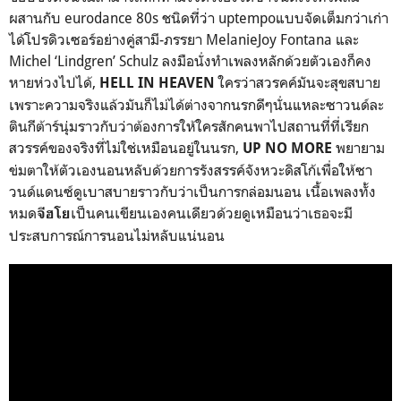
ผสานกับ
eurodance 80s
ชนิดที่ว่า
uptempo
แบบจัดเต็มกว่าเก่า
ได้โปรดิวเซอร์อย่างคู่สามี-ภรรยา
MelanieJoy Fontana
และ
Michel ‘Lindgren’ Schulz
ลงมือนั่งทำเพลงหลักด้วยตัวเองก็คง
หายห่วงไปได้
,
ใครว่าสวรคค์มันจะสุขสบาย
HELL IN HEAVEN
เพราะความจริงแล้วมันก็ไม่ได้ต่างจากนรกดีๆนั่นแหละซาวนด์ละ
ตินกีต้าร์นุ่มราวกับว่าต้องการให้ใครสักคนพาไปสถานที่ที่เรียก
สวรรค์ของจริงที่ไม่ใช่เหมือนอยู่ในนรก
,
พยายาม
UP NO MORE
ข่มตาให้ตัวเองนอนหลับด้วยการรังสรรค์จังหวะดิสโก้เพื่อให้ซา
วนด์แดนซ์ดูเบาสบายราวกับว่าเป็นการกล่อมนอน เนื้อเพลงทั้ง
หมด
เป็นคนเขียนเองคนเดียวด้วยดูเหมือนว่าเธอจะมี
จีฮโย
ประสบการณ์การนอนไม่หลับแน่นอน