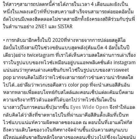
ให้สาวๆสามารถปลดหนี้ค่ายได้ภายในเวลา 4 เดือนและยังเป็น
หนึ่งในเพลงเดบิวท์ที่ประสบความสำเร็จจนสามารถต่อยอดอัลบั้ม
ถัดไปจนมีเพลงฮิตตลอดไม่ขาดสายอีกทั้งยังครองสถิติร่วมกับรุ่นพี่
ในตำนานอย่าง 2
NE1
และ
SISTAR
• การกลับมาอีกครั้งในปี 2020ที่ห่างหายจากการปล่อยสตูดิโอ
อัลบั้มไปถึงสามปีในช่วงขยันแบบสุดพลัง(คัมแบ็ค 4 อัลบั้มในปี
เดียว)อย่าง
twicetagram
ที่เราได้เห็นความสดใสผ่านการเล่าเรื่อง
ราวในรูปแบบของทไวซ์เหมือนอยู่บนแอพพลิเคชั่นดัง
instagram
แน่นอนว่าทุกคนต่างเคยชินกับทไวซ์ในรูปแบบของสาว
sweet
pop
มากจนคิดไม่ถึงว่าทไวซ์จะสามารถก้าวข้ามความน่ารักสดใส
ไปได้..อย่าลืมว่าพวกเธอคือสาว
color pop
ที่จะนำเสนอสีสันอัน
หลากหลายเพื่อตอบโจทย์กับสไตล์และคอนเซ็ปแต่ละคัมแบ็คตาม
ความจริงจากรีวิวตัวแอดที่ได้บอกไปว่าทไวซ์เริ่มโตเป็น
นางสาว(ในการคอนเซ็ป)มากขึ้น
จึงทำให้แอด
Eyes Wide Open
กลับคิดได้ว่าสิ่งที่ขาดหายไปในที่ผ่านมาคือสีสันดั้งเดิมที่เป็นท
ไวซ์แบบแน่แท้ความผิดพลาดของแอด ณ ตอนนั้นที่เอาแต่โฟกัส
ถึงความเติบโตของวงในทิศทางจัดจ้านขึ้นเน้นความสนุกแบบ
ผู้ใหญ่แต่ดันขาดธีมหลักใจกลางของคอนเซ็ปวงไป(ซึ่งจะไม่ขอนับ