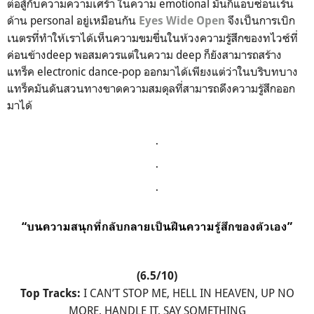
ต่อสู้กับความความเศร้า ในความ
emotional
มันก็แอบซ่อนเร้น
ด้าน
personal
อยู่เหมือนกัน
จึงเป็นการเบิก
Eyes Wide Open
เนตรที่ทำให้เราได้เห็นความขมขื่นในห้วงความรู้สึกของทไวซ์ที่
ค่อนข้าง
deep
พอสมควรแต่ในความ
deep
ก็ยังสามารถสร้าง
แทร็ค
electronic dance-pop
ออกมาได้เพียงแต่ว่าในบริบทบาง
แทร็คมันดันสวนทางขาดความสมดุลที่สามารถดึงความรู้สึกออก
มาได้
.
.
.
“บนความ
สนุกที่กลับกลายเป็นฝืนความรู้สึกของตัวเอง
”
(6.5/10)
I CAN’T STOP ME, HELL IN HEAVEN, UP NO
Top Tracks:
MORE, HANDLE IT, SAY SOMETHING