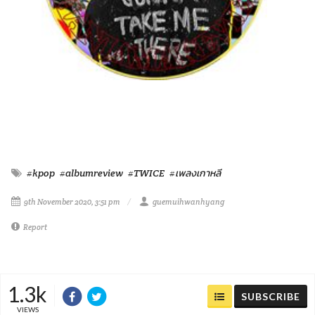
#kpop
#albumreview
#TWICE
#เพลงเกาหลี
9th November 2020, 3:51 pm
guemuihwanhyang
Report
1.3k
SUBSCRIBE
VIEWS