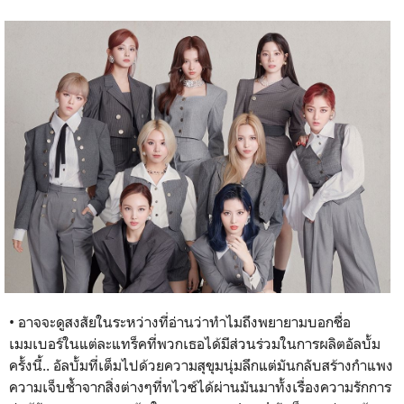
• อาจจะดูสงสัยในระหว่างที่อ่านว่าทำไมถึงพยายามบอกชื่อ
เมมเบอร์ในแต่ละแทร็คที่พวกเธอได้มีส่วนร่วมในการผลิตอัลบั้ม
ครั้งนี้.. อัลบั้มที่เต็มไปด้วยความสุขุมนุ่มลึกแต่มันกลับสร้างกำแพง
ความเจ็บช้ำจากสิ่งต่างๆที่ทไวซ์ได้ผ่านมันมาทั้งเรื่องความรักการ