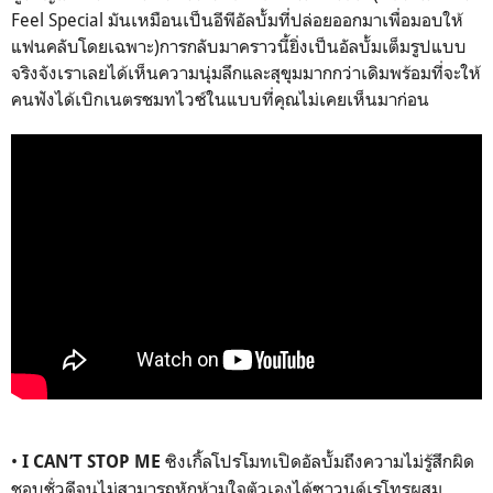
Feel Special
มันเหมือนเป็นอีพีอัลบั้มที่ปล่อยออกมาเพื่อมอบให้
แฟนคลับโดยเฉพาะ)การกลับมาคราวนี้ยิ่งเป็นอัลบั้มเต็มรูปแบบ
จริงจังเราเลยได้เห็นความนุ่มลึกและสุขุมมากกว่าเดิมพร้อมที่จะให้
คนฟังได้เบิกเนตรชมทไวซ์ในแบบที่คุณไม่เคยเห็นมาก่อน
•
ซิงเกิ้ลโปรโมทเปิดอัลบั้มถึงความไม่รู้สึกผิด
I CAN’T STOP ME
ชอบชั่วดีจนไม่สามารถหักห้ามใจตัวเองได้ซาวนด์เรโทรผสม