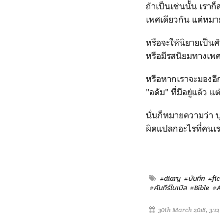
ถ้าเป็นเช่นนั้น เราก
เพศเดียวกัน แต่หมา
หรือจะให้นิยายเป็น
หรือมีรสนิยมทางเพศท
หรือหากเราจะมองอีก
"อดัม" ที่มีอยู่แล้ว แ
นั่นก็หมายความว่า บ
ผิดแปลกอะไรที่คนเ
#diary
#บันทึก
#fi
#คัมภีร์ไบเบิล
#Bible
#A
30th March 2018, 3:1