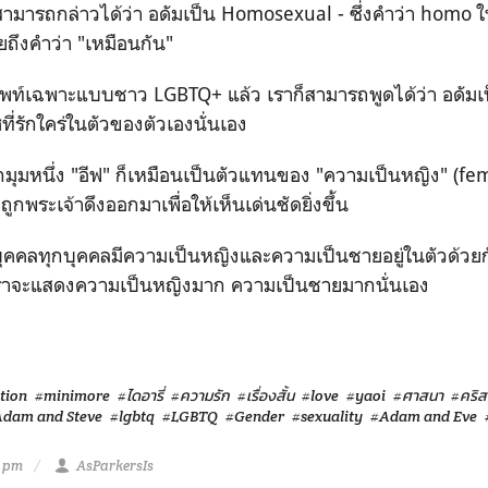
็สามารถกล่าวได้ว่า อดัมเป็น Homosexual - ซึ่งคำว่า homo ในท
ยถึงคำว่า "เหมือนกัน"
ศัพท์เฉพาะแบบชาว LGBTQ+ แล้ว เราก็สามารถพูดได้ว่า อดัม
ี่รักใคร่ในตัวของตัวเองนั่นเอง
มุมหนึ่ง "อีฟ" ก็เหมือนเป็นตัวแทนของ "ความเป็นหญิง" (fe
ต่ถูกพระเจ้าดึงออกมาเพื่อให้เห็นเด่นชัดยิ่งขึ้น
ุคคลทุกบุคคลมีความเป็นหญิงและความเป็นชายอยู่ในตัวด้วยกัน
ราจะแสดงความเป็นหญิงมาก ความเป็นชายมากนั่นเอง
ction
#minimore
#ไดอารี่
#ความรัก
#เรื่องสั้น
#love
#yaoi
#ศาสนา
#คริส
dam and Steve
#lgbtq
#LGBTQ
#Gender
#sexuality
#Adam and Eve
2 pm
AsParkersIs