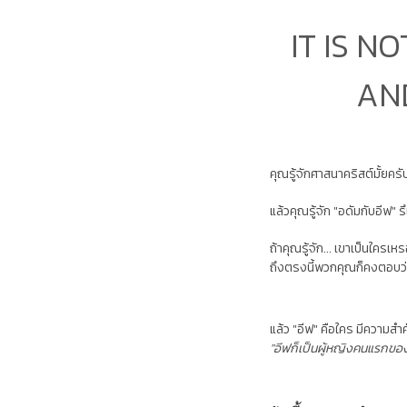
IT IS N
AND
คุณรู้จักศาสนาคริสต์มั้ยครั
แล้วคุณรู้จัก "อดัมกับอีฟ" รึ
ถ้าคุณรู้จัก... เขาเป็นใครเห
ถึงตรงนี้พวกคุณก็คงตอบว
แล้ว "อีฟ" คือใคร มีความส
"อีฟก็เป็นผู้หญิงคนแรกของ