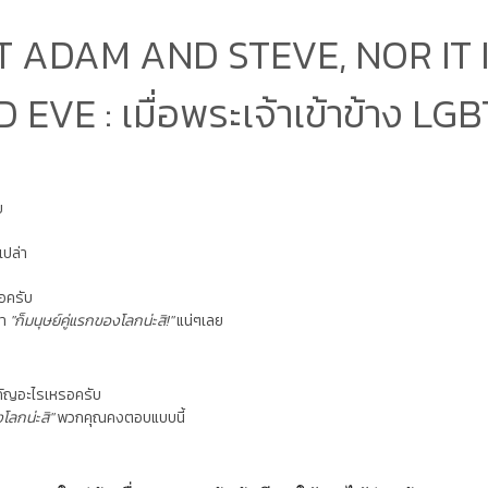
OT ADAM AND STEVE, NOR IT
 EVE : เมื่อพระเจ้าเข้าข้าง LG
บ
เปล่า
รอครับ
่า
"ก็มนุษย์คู่แรกของโลกน่ะสิ!"
แน่ๆเลย
ำคัญอะไรเหรอครับ
โลกน่ะสิ"
พวกคุณคงตอบแบบนี้