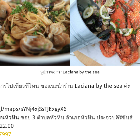
รูปภาพจาก :
Laciana by the sea
การไปเที่ยวที่ไหน ขอแนะนำร้าน
Laciana by the sea ค่ะ
o.gl/maps/sYNj4xjSsTJExgyX6
มบินหัวหิน
ซอย 3 ตำบลหัวหิน อำเภอหัวหิน ประจวบคีรีขันธ์
 22:00
7997