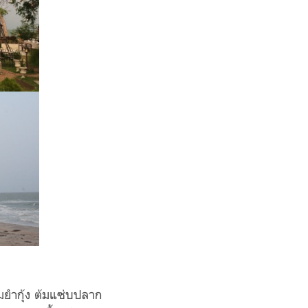
้มยำกุ้ง ต้มแซ่บปลาก