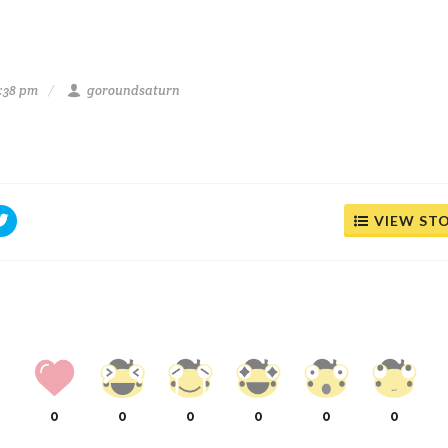
5:38 pm
goroundsaturn
VIEW ST
0
0
0
0
0
0