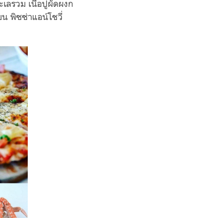
ะเลรวม เนื้อปูผัดผงก
น พิซซ่าแอน์โชวี่