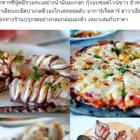
อาหารซีฟู้ดมีรวมทะเลย่างน้ำมันมะกอก กุ้งอบซอสไวน์ขาว ยำท
าเลียนจะมีสปาเกตตีวองโกเล่หอยตลับ มาการ์เร็ตตาร์ ฮาวาเอีย
งทางร้านปรุงรสอย่างกลมกล่อมลงตัว เหมาะสมกับราคา