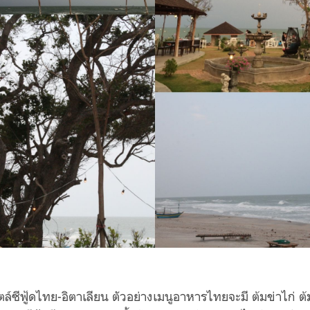
์ซีฟู้ดไทย-อิตาเลียน ตัวอย่างเมนูอาหารไทยจะมี ต้มข่าไก่ ต