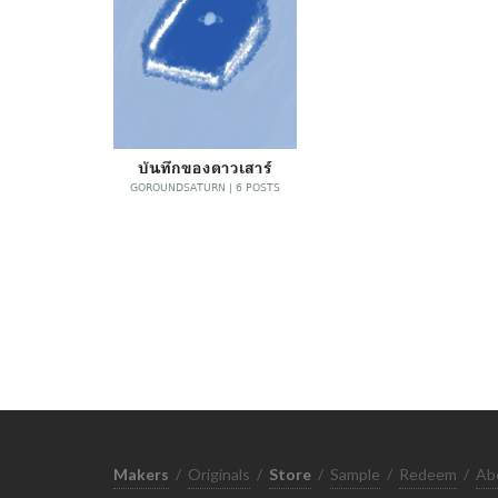
บันทึกของดาวเสาร์
GOROUNDSATURN | 6 POSTS
Makers
/
Originals
/
Store
/
Sample
/
Redeem
/
Ab