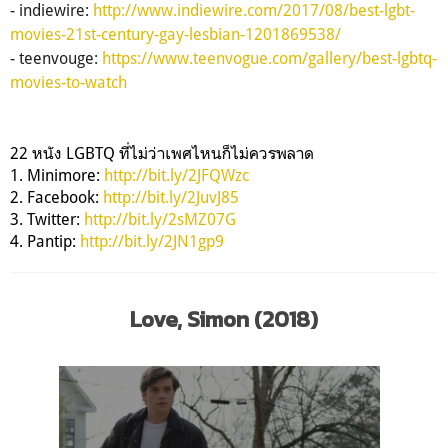
- indiewire:
http://www.indiewire.com/2017/08/best-lgbt-
movies-21st-century-gay-lesbian-1201869538/
- teenvouge:
https://www.teenvogue.com/gallery/best-lgbtq-
movies-to-watch
22 หนัง LGBTQ ที่ไม่ว่าเพศไหนก็ไม่ควรพลาด
1. Minimore:
http://bit.ly/2JFQWzc
2. Facebook:
http://bit.ly/2JuvJ85
3. Twitter:
http://bit.ly/2sMZ07G
4. Pantip:
http://bit.ly/2JN1gp9
Love, Simon (2018)