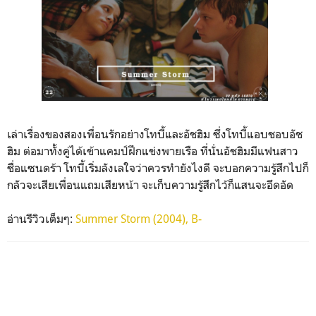
เล่าเรื่องของสองเพื่อนรักอย่างโทบี้และอัชฮิม ซึ่งโทบี้แอบชอบอัช
ฮิม ต่อมาทั้งคู่ได้เข้าแคมป์ฝึกแข่งพายเรือ ที่นั่นอัชฮิมมีแฟนสาว
ชื่อแซนดร้า โทบี้เริ่มลังเลใจว่าควรทำยังไงดี จะบอกความรู้สึกไปก็
กลัวจะเสียเพื่อนแถมเสียหน้า จะเก็บความรู้สึกไว้ก็แสนจะอึดอัด
อ่านรีวิวเต็มๆ:
Summer Storm (2004), B-