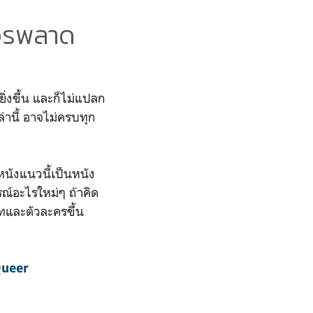
ควรพลาด
ิ่งขึ้น และก็ไม่แปลก
ล่านี้ อาจไม่ครบทุก
หนังแนวนี้เป็นหนัง
รณ์อะไรใหม่ๆ ถ้าคิด
าทและตัวละครขึ้น
ueer