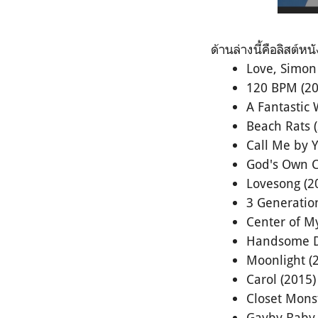
ด้านล่างนี้คือลิสต์หน
Love, Simon
120 BPM (20
A Fantastic
Beach Rats 
Call Me by 
God's Own C
Lovesong (2
3 Generatio
Center of M
Handsome De
Moonlight (
Carol (2015)
Closet Mons
Gayby Baby 