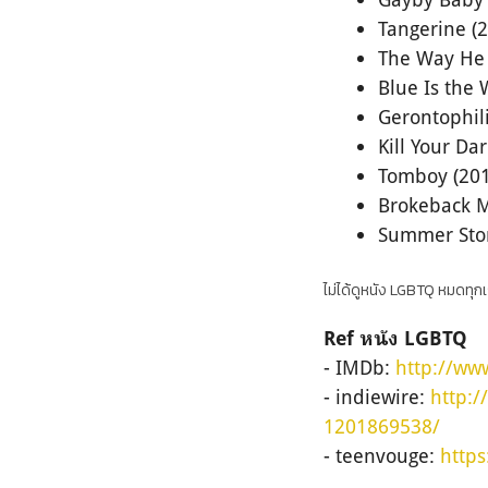
Tangerine (
The Way He 
Blue Is the
Gerontophili
Kill Your Dar
Tomboy (201
Brokeback M
Summer Sto
ไม่ได้ดูหนัง LGBTQ หมดทุกเร
Ref หนัง LGBTQ
- IMDb:
http://ww
- indiewire:
http:/
1201869538/
- teenvouge:
https