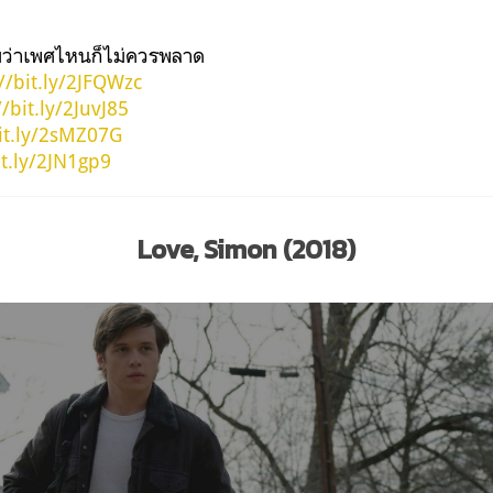
ม่ว่าเพศไหนก็ไม่ควรพลาด
//bit.ly/2JFQWzc
//bit.ly/2JuvJ85
bit.ly/2sMZ07G
it.ly/2JN1gp9
Love, Simon (2018)