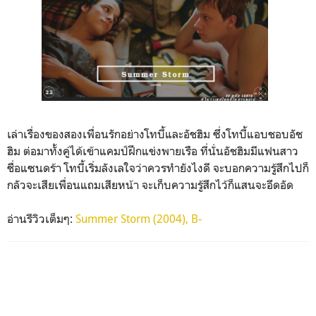
เล่าเรื่องของสองเพื่อนรักอย่างโทบี้และอัชฮิม ซึ่งโทบี้แอบชอบอัช
ฮิม ต่อมาทั้งคู่ได้เข้าแคมป์ฝึกแข่งพายเรือ ที่นั่นอัชฮิมมีแฟนสาว
ชื่อแซนดร้า โทบี้เริ่มลังเลใจว่าควรทำยังไงดี จะบอกความรู้สึกไปก็
กลัวจะเสียเพื่อนแถมเสียหน้า จะเก็บความรู้สึกไว้ก็แสนจะอึดอัด
อ่านรีวิวเต็มๆ:
Summer Storm (2004), B-