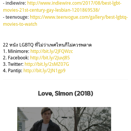
- indiewire:
http://www.indiewire.com/2017/08/best-lgbt-
movies-21st-century-gay-lesbian-1201869538/
- teenvouge:
https://www.teenvogue.com/gallery/best-lgbtq-
movies-to-watch
22 หนัง LGBTQ ที่ไม่ว่าเพศไหนก็ไม่ควรพลาด
1. Minimore:
http://bit.ly/2JFQWzc
2. Facebook:
http://bit.ly/2JuvJ85
3. Twitter:
http://bit.ly/2sMZ07G
4. Pantip:
http://bit.ly/2JN1gp9
Love, Simon (2018)