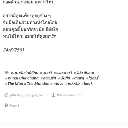
กอดตัวเองไม่อุ่น คุณว่าไหม
อยากมีคุณเคียงคู่อยู่ข้าง ๆ
จับมือเดินร่วมทางทั้งไกลใกล้
ตอนคุณยิ้มน่ารักชะมัด ดีต่อใจ
ทนไม่ไหว! อยากให้คุณมารัก
24/8/2561
#คุณคือรักใช่ไหม
#บทกวี
#รวมบทกวี
#วินัย ชัยชนะ
#Winai Chaichana
#ความรัก
#บันทึก
#diary
#ไดอารี่
#The Man x The Mandolin
#love
#หนังสือ
#book
30th May 2022, 9:09 pm
Winai Chaichana
Report