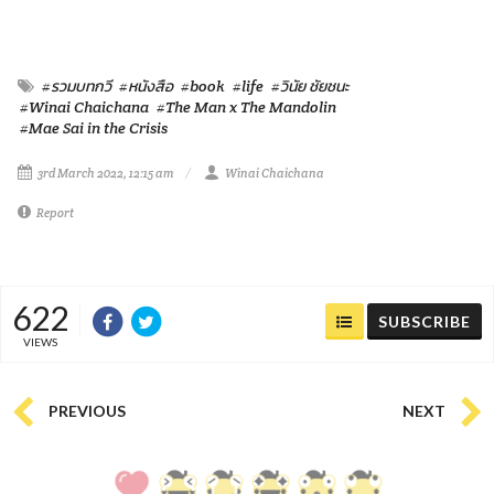
#รวมบทกวี
#หนังสือ
#book
#life
#วินัย ชัยชนะ
#Winai Chaichana
#The Man x The Mandolin
#Mae Sai in the Crisis
3rd March 2022, 12:15 am
Winai Chaichana
Report
622
SUBSCRIBE
VIEWS
PREVIOUS
NEXT