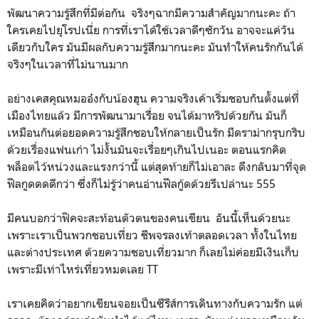
พัฒนาความรู้สึกที่มีต่อกัน จริงๆฉากมีความสำคัญมากนะคะ ถ้า
ใครเคยไปยุโรปเนี่ย การที่เราได้ใช้เวลาดีๆซักวัน อาจจะแค่วัน
เดียวกับใคร มันมีผลกับความรู้สึกมากนะคะ มันทำให้คนรักกันได้
จริงๆในเวลาที่ไม่นานมาก
อย่างเคสคุณหมออ๋งกับน้องฮุน ความจริงเค้าเริ่มชอบกันตั้งแต่ที่
เมืองไทยแล้ว มีการพัฒนามาเรื่อย จนได้มาทริปด้วยกัน มันก็
เหมือนกันต่อยอดความรู้สึกชอบให้กลายเป็นรัก มีดราม่ากรุบกริบ
ด้วยเรื่องแฟนเก่า ไม่งั้นมันจะเรื่อยๆเกินไปเนอะ ตอนแรกคิด
พล็อตไว้หน่วงและแรงกว่านี้ แต่สุดท้ายก็ไม่เอาละ ดึงกลับมาที่จุด
ฟีลกูดดดดีกว่า ซึ่งก็ไม่รู้ว่าคนอ่านฟีลกู้ดด้วยรึเปล่านะ 555
มีคนบอกว่าฟิคจะสะท้อนตัวตนของคนเขียน อันนี้เห็นด้วยนะ
เพราะเราเป็นพวกชอบเที่ยว ชีพจรลงเท้าตลอดเวลา ทั้งในไทย
และต่างประเทศ ด้วยความชอบเที่ยวมาก ก็เลยไม่ค่อยมีเงินเก็บ
เพราะมีเท่าไหร่เที่ยวหมดเลย TT
เราเคยคิดว่าอยากเขียนจอยเป็นซีรีส์การเดินทางกับความรัก แต่