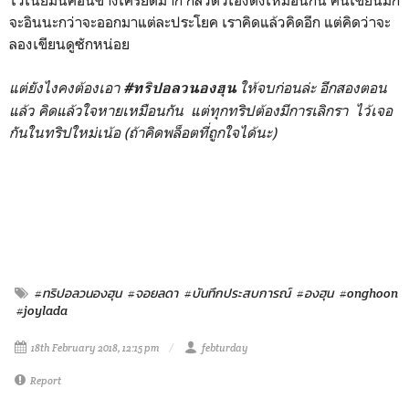
ไว้เนี่ยมันค่อนข้างเครียดมาก กลัวตัวเองดิ่งเหมือนกัน คนเขียนมัก
จะอินนะกว่าจะออกมาแต่ละประโยค เราคิดแล้วคิดอีก แต่คิดว่าจะ
ลองเขียนดูซักหน่อย
แต่ยังไงคงต้องเอา
ให้จบก่อนล่ะ อีกสองตอน
#ทริปอลวนองฮุน
แล้ว คิดแล้วใจหายเหมือนกัน แต่ทุกทริปต้องมีการเลิกรา ไว้เจอ
กันในทริปใหม่เน้อ (ถ้าคิดพล็อตที่ถูกใจได้นะ)
#ทริปอลวนองฮุน
#จอยลดา
#บันทึกประสบการณ์
#องฮุน
#onghoon
#joylada
18th February 2018, 12:15 pm
febturday
Report