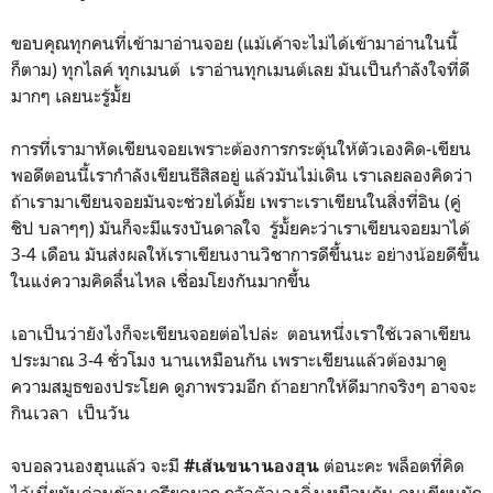
ขอบคุณทุกคนที่เข้ามาอ่านจอย (แม้เค้าจะไม่ได้เข้ามาอ่านในนี้
ก็ตาม) ทุกไลค์ ทุกเมนต์ เราอ่านทุกเมนต์เลย มันเป็นกำลังใจที่ดี
มากๆ เลยนะรู้มั้ย
การที่เรามาหัดเขียนจอยเพราะต้องการกระตุ้นให้ตัวเองคิด-เขียน
พอดีตอนนี้เรากำลังเขียนธีสิสอยู่ แล้วมันไม่เดิน เราเลยลองคิดว่า
ถ้าเรามาเขียนจอยมันจะช่วยได้มั้ย เพราะเราเขียนในสิ่งที่อิน (คู่
ชิป บลาๆๆ) มันก็จะมีแรงบันดาลใจ รู้มั้ยคะว่าเราเขียนจอยมาได้
3-4 เดือน มันส่งผลให้เราเขียนงานวิชาการดีขึ้นนะ อย่างน้อยดีขึ้น
ในแง่ความคิดลื่่นไหล เชื่อมโยงกันมากขึ้น
เอาเป็นว่ายังไงก็จะเขียนจอยต่อไปล่ะ ตอนหนึ่งเราใช้เวลาเขียน
ประมาณ 3-4 ชั่วโมง นานเหมือนกัน เพราะเขียนแล้วต้องมาดู
ความสมูธของประโยค ดูภาพรวมอีก ถ้าอยากให้ดีมากจริงๆ อาจจะ
กินเวลา เป็นวัน
จบอลวนองฮุนแล้ว จะมี
ต่อนะคะ พล็อตที่คิด
#เส้นขนานองฮุน