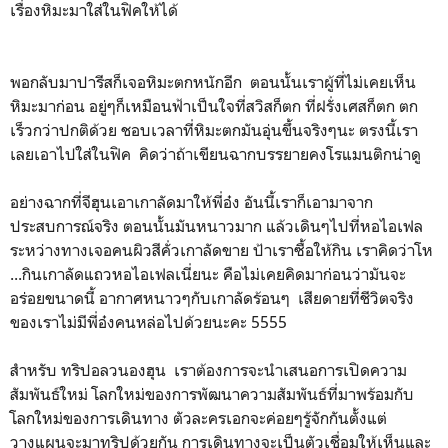
เรื่องหิมะมาใส่ในฟิคให้ได้
พอกลับมาปารีสก็เจอหิมะตกหนักอีก ตอนนั้นเราผู้ที่ไม่เคยเห็น
หิมะมาก่อน อยู่ๆก็เหมือนฟ้าเป็นใจที่สวิสก็ตก ที่ฝรั่งเศสก็ตก ตก
เร็วกว่าปกติด้วย ชอบเวลาที่หิมะตกมันอุ่นขึ้นจริงๆนะ ตรงนี้เรา
เลยเอาไปใส่ในฟิค คิดว่าถ้าเขียนฉากบรรยายคงโรแมนติกน่าดู
อย่างฉากที่จีฮุนเอาเกาลัดมาให้พี่อ๋ง อันนี้เราก็เอามาจาก
ประสบการณ์จริง ตอนนั้นมันหนาวมาก แล้วเดินๆไปที่หอไอเฟล
ระหว่างทางเจอคนผิวสีคั่วเกาลัดขาย ป้าเราซื้อให้กิน เราคิดว่าโห
...กินเกาลัดแถวหอไอเฟลเนี่ยนะ คือไม่เคยคิดมาก่อนว่ามันจะ
อร่อยขนาดนี้ อากาศหนาวๆกับเกาลัดร้อนๆ เสียดายที่ชีวิตจริง
ของเราไม่มีพี่อ๋งคนหล่อไปด้วยนะคะ 5555
สำหรับ ทริปอลวนองฮุน เราต้องการจะนำเสนอการเปิดความ
สัมพันธ์ใหม่ โลกใหม่ของการพัฒนาความสัมพันธ์ที่มาพร้อมกับ
โลกใหม่ของการเดินทาง ตัวละครเอกจะค่อยๆรู้จักกันตั้งแต่
วางแผนจะมาทริปด้วยกัน การเดินทางจะเป็นตัวเชื่อมให้เห็นและ