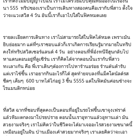
เราก็คงไม่มีปัญญาไปแน่ เราไม่ได้รวยแบบคุณหมออ๋งในเรื่องนี่
นา 555 ทริปของเราเป็นการเดินทางสองคนคือเรากับพี่สาว ตั้งใจ
ว่าจะแวะสวิส 4 วัน อันนี้เราก็เอาไปใส่ในฟิคหมดเลย
รายละเอียดการเดินทาง เราไม่สามารถใส่ในฟิคได้หมด เพราะมัน
ยิบย่อยมาก แต่ที่ๆเราชอบแล้วก็เราเกิดการเรียนรูัมากมายในทริป
คงให้ทริปสวิสเซอร์แลนด์ 4 วัน อย่างตอนที่พี่อ๋งหนีจีฮุนกลับไป
หาแดนตอนอยู่ที่ลูเซิร์น เราก็คิดได้จากตอนนั้นเรากับพี่สาว
ทะเลาะกัน คือ พี่เราเดินๆต้องการไปหาร้านอร่อย ร้านต้นตำรับ
แต่เราไข้ขึ้น เราอยากกินอะไรก็ได้ สุดท้ายจบลงที่แม็คโดนัลด์รส
ชืดๆ เค็มๆ 600 บาทได้ไก่อยู่ 3 ชิ้น 5555 แต่ในฟิคมันค่อนข้างจะ
โรแมนติกหน่อย
ที่สวิส ฉากที่ชอบที่สุดคงเป็นตอนที่อยู่ในรถไฟขึ้นเขาจุงเฟราด์
แล้วหิมะตกลงมาโปรยปราย ตอนนั้นเราอุทานแล้วอุทานเล่า มัน
สวยงามจริงๆ เราไม่คิดว่าในชีวิตจะได้มาเจออะไรสวยงามขนาดนี้
เหมือนอยู่ในฝัน บ้านเมืองเค้าสวยมากจริงๆ เราเลยคิดว่าจะเอา