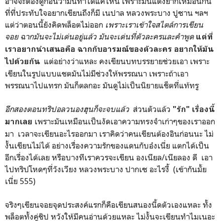
อาจจะต้องดูก่อนว่ามันทำได้แค่ไหน เพราะมันแต่งยากเหมือนกัน
ที่ที่ประทับใจอยากเขียนถึงก็มี เนปาล หลวงพระบาง ปูซาน ฯลฯ
แต่ว่าตอนนี้ยังคิดพล็อตไม่ออก
เพราะเราเข้าใจสไตล์การเขียน
จอย ฉากมันจะไม่เด่นอยู่แล้ว มันจะเด่นที่ตัวละครและคำพูด
แต่ที่
เราอยากนำเสนอคือ ฉากกับอารมณ์ของตัวละคร อยากให้มัน
แต่อย่างว่าแหละ คงเขียนบทบรรยายช่วยเอา เพราะ
ไปด้วยกัน
เขียนในรูปแบบแชตมันไม่มีช่วงให้พรรณนา เพราะถ้าเอา
พรรณนาไปแทรก มันก็ตลกอะ มันดูไม่เป็นนิยายแช็ตที่แท้ทรู
อีกสองตอนทริปอลวนองฮุนก็จะจบแล้ว
ส่วนตัวแล้ว
"รัก" เรื่องนี้
เพราะมันเหมือนเป็นงัดเอาความทรงจำเก่าๆของเราออก
มากเลย
มา เวลาจะเขียนอะไรออกมา เราคิดว่าคนเขียนต้องอินก่อนนะ ไม่
งั้นเขียนไม่ได้ อย่างเรื่องความรักของแดนกับอ๋งเนี่ย แตกได้เป็น
อีกเรื่องได้เลย หรือบางทีเราควรจะเขียน องเนียล/เนียลอง ดี เอา
ไปทริปโหดๆที่วังเวียง หลวงพระบาง ปากเซ อะไรงี้ (เข้ากันมั้ย
เนี่ย 555)
จริงๆเขียนจอยจุดประสงค์แรกก็คือเขียนสนองนี้ดตัวเองแหละ ทั้ง
พล็อตทั้งคู่ชิป หวังให้มีคนอ่านด้วยแหละ ไม่งั้นจะเขียนทำไมเนอะ