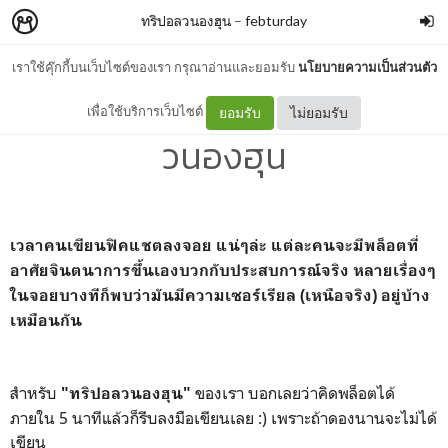
ทริปอลวนองฮุน
–
febturday
เราใช้คุ๊กกี้บนเว็บไซต์ของเรา กรุณาอ่านและยอมรับ
นโยบายความเป็นส่วนตัว
เม้าท์มอยเบื้องหลัง #ทริปอล
เพื่อใช้บริการเว็บไซต์
ยอมรับ
ไม่ยอมรับ
วนองฮุน
เวลาคนเขียนฟิคแชตลงจอย แน่ๆล่ะ แต่ละคนจะมีพล็อตที่
อาศัยจินตนาการขึ้นเองบวกกับประสบการณ์จริง หลายเรื่องๆ
ในจอยบางทีก็พบว่ามันมีความเซอร์เรียล (เหนือจริง) อยู่บ้าง
เหมือนกัน
สำหรับ
ของเรา บอกเลยว่าคิดพล็อตได้
"ทริปอลวนองฮุน"
ภายใน 5 นาทีแล้วก็รีบลงมือเขียนเลย :) เพราะถ้าดองนานจะไม่ได้
เขียน