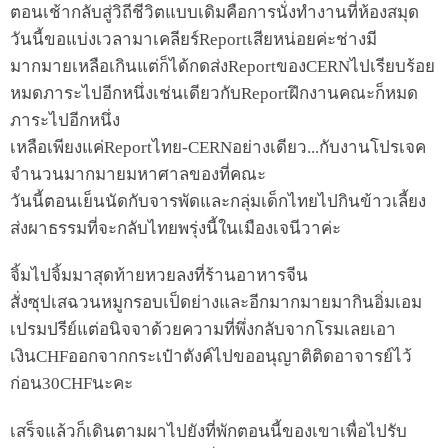
ตอนเช้ากลับสู่วิถีชีวิตแบบเดิมคือการนั่งทำงานที่ห้องสมุด
วันนี้ขอแบ่งเวลามาเคลียร์Reportเสียหน่อยค่ะช่างมี
มากมายเหลือเกินแต่ก็ได้กดส่งReportของCERNไปเรียบร้อย
หมดภาระไปอีกหนึ่งเช่นเดียวกับReportฝึกงานคณะก็หมด
ภาระไปอีกหนึ่ง
เหลือเพียงแค่Reportไทย-CERNอย่างเดียว...กับงานโปรเจค
จำนวนมากมายมหาศาลของที่คณะ
วันนี้ตอนเย็นนัดกับจารพัดและกลุ่มเด็กไทยไปกินข้าวเลี้ยง
ส่งผาธรรมที่จะกลับไทยพรุ่งนี้ในเมืองเจนีวาค่ะ
จิ้มไปจิ้มมาสุดท้ายหวยลงที่ร้านอาหารจีน
สั่งซุปเสฉวนหมูกรอบเป็ดย่างและอีกมากมายมากินอิ่มเอม
เปรมปรีย์แต่อนิจจาด้วยความที่พึ่งกลับจากโรมเลยเอา
เงินCHFออกจากกระเป๋าตังค์ไปขออนุญาติติดอาจารย์ไว้
ก่อน30CHFนะคะ
เสร็จแล้วก็เดินตามผาไปยังที่พักตอนนี้ของเขาเพื่อไปรับ