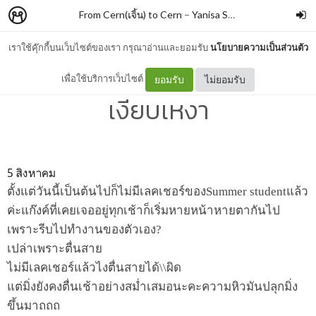
From Cern(เจิ้น) to Cern
–
Yanisa Sunthornyotin
เราใช้คุ๊กกี้บนเว็บไซต์ของเรา กรุณาอ่านและยอมรับ
นโยบายความเป็นส่วนตัว
Day64: ยูนิคอร์นกับวันที่เริ่ม
เพื่อใช้บริการเว็บไซต์
ยอมรับ
ไม่ยอมรับ
เงียบเหงา
5 สิงหาคม
ตั้งแต่วันนี้เป็นต้นไปก็ไม่มีเลคเชอร์ของSummer studentแล้ว
ค่ะแก๊งค์ที่เคยเจออยู่ทุกเช้าก็เริ่มหายหน้าหายตากันไป
เพราะรีบไปทำงานของตัวเอง?
เปล่าเพราะตื่นสาย
ไม่มีเลคเชอร์แล้วไงตื่นสายได้\\ผิด
แต่มิ่งยังคงตื่นเช้าอย่างสม่ำเสมอนะคะความหิวมันปลุกมิ่ง
ขึ้นมาถถถ