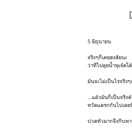
5 มิถุนายน
จริงๆก็เคยสงสัยนะ
ว่าที่ไปลุยน้ำพุเจ๊ดโ
มันจะไม่เป็นไรจริง
...แล้วมันก็เป็นจริง
หวัดแดรกกันไปเลยทีเ
ปวดหัวมากจึงกินพา