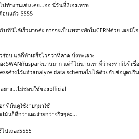
ไปทำงานเช่นเคย...ออ นี่วันที่2เองเหรอ
ดือนแล้ว 5555
เคยกับทีนี่ได้เร็วมากค่ะ อาจจะเป็นเพราะพักในCERNด้วย เลยมีโ
วร้อน แต่ก็ทำเสร็จไวกว่าที่คาด นั่งทะเลาะ
SWANกับsparkนานมาก แต่ก็ไม่นานเท่าที่ว่าจะหาlibที่เชื่อ
rocessค้างไว้แล้วanalyze data schemaไปได้ด้วยกับข้อมูลป
ียอย่าง...ไม่ชอบใช้ของofficial
ที่มันดูใช้ง่ายๆมาใช้
alมันก็ดีกว่าและง่ายกว่าจริงๆค่ะ...
ใช้ไปเถอะ5555