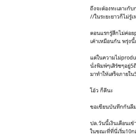
ถึงจะต้องทะเลาะกับก
//ในระยะยาวก็ไม่รู้
ตอนแรกรู้สึกไม่ค่อย
เค้าเหมือนกัน พรุ่
แต่ในความไม่product
นั่งพิมพ์ๆเสิร์ชๆอยู
มาทำให้เสร็จภายใน
โอ้ว ก็ดีนะ
ขอเขียนบันทึกกันลืม
ปล.วันนี้เงินเดือนเข
ในขณะที่ที่นี่เริ่ม10ก