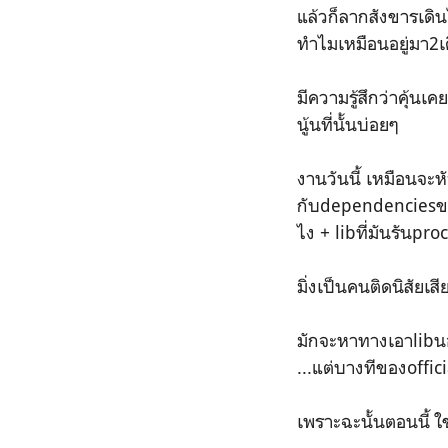
แล้วก็ลากสังขารเดิน
ทำไมเหมือนอยู่มา2เ
มีความรู้สึกว่าคุ้น
นู้นที่นั้นบ่อยๆ
งานวันนี้ เหมือนจะหั
กับdependenciesของ
ไง + libที่มันรันp
มิ่งเป็นคนติดนิสัยเส
มักจะหาทางเอาlibนอก
...แต่บางทีของoffici
เพราะฉะนั้นตอนนี้ 