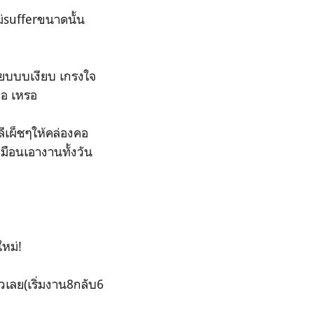
ม่sufferขนาดนั้น
ี๊ยบบบเงียบ เกรงใจ
ออ เหรอ
ลีเผ็ชๆให้คล่องคอ
หมือนเอางานทั้งวัน
ใหม่!
้วเลย(เริ่มงาน8กลับ6