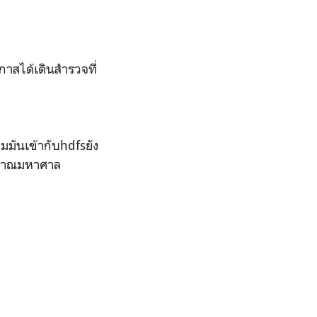
อกาสได้เดินสำรวจที่
มมันเข้ากับhdfsยัง
ริมาณมหาศาล