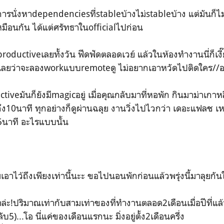
ารนั่งหาdependenciesที่stableบ้างไม่stableบ้าง แต่มันก็ไ
เหมือนกัน ได้แต่ศรัทธาในofficialไปก่อน
productiveเลยทั้งวัน ฟึดฟัดตลอดเวย์ แล้วในห้องทำงานนี่ก็เง
งนี้เลยว่าจะลองworkแบบremoteดู ไม่อยากเอาหวัดไปติดใคร//
iveมันก็ยังมีmagicอยู่ เมื่อคุณกลับมาที่หอพัก กินมาม่าเกาห
่5ถึง10นาที ทุกอย่างก็ดูผ่านฉลุย งานวิ่งไปไวกว่า เดอะแฟลช เ
5นาที อะไรแบบนั้น
เอาไว้ถึงเพียงเท่านี้นะะ ขอไปนอนพักก่อนแล้วพรุ่งนี้มาลุยกัน
้าล่ะ!ปริมาณเท่ากับสามเท่าของที่ทำงานตลอด2เดือนเมื่อปีที่แล
ลับ5)...โอ นี่แค่ของเดือนแรกนะ มิ่งอยู่ตั้ง2เดือนครึ่ง