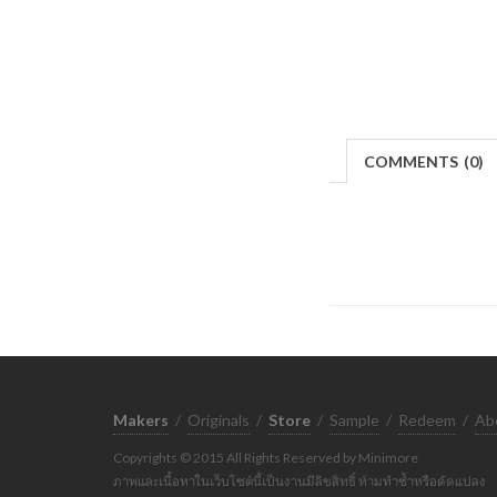
COMMENTS
(
0)
Makers
/
Originals
/
Store
/
Sample
/
Redeem
/
Ab
Copyrights © 2015 All Rights Reserved by Minimore
ภาพและเนื้อหาในเว็บไซต์นี้เป็นงานมีลิขสิทธิ์ ห้ามทำซ้ำหรือดัดแปลง