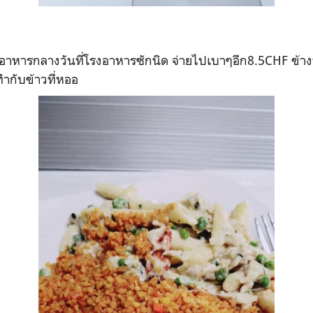
อาหารกลางวันที่โรงอาหารซักนิด จ่ายไปเบาๆอีก8.5CHF ข้า
กับข้าวที่หออ