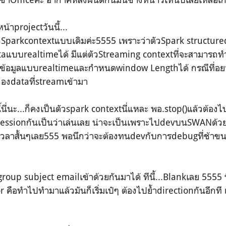
าprojectวันนี้...
ัวSparkcontextแบบเดิมค่ะ5555 เพราะว่าตัวSpark structure
aแบบrealtimeได้ มีแต่ตัวStreaming contextที่จะสามารถท
้อมูลแบบrealtimeและกำหนดwindow Lengthได้ กรณีที่อย
งdataที่streamเข้ามา
้นี่นะ...ก็คงเป็นตัวspark contextนี่แหละ พอ.stop()แล้วต้อง
art sessionกันเป็นว่าเล่นเลย น่าจะเป็นเพราะไปdevบนSWANด้ว
ช่เวลาสั้นๆเลย555 พอนึกว่าจะต้องทนdevกับการdebugที่ช้าขนา
roup subject emailเข้าด้วยกันมาได้ ทีนี้...Blankเลย 5555 นี
คือทำไปทำมาแล้วมันก็เริ่มเป๋ๆ ต้องไปย้ำdirectionกันอีกที 