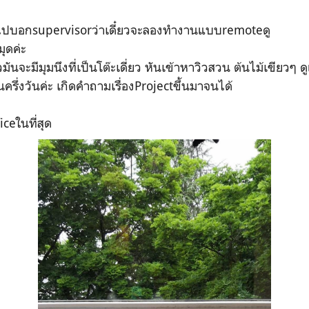
ไปบอกsupervisorว่าเดี๋ยวจะลองทำงานแบบremoteดู
มุดค่ะ
มันจะมีมุมนึงที่เป็นโต๊ะเดี่ยว หันเข้าหาวิวสวน ต้นไม้เขียวๆ
ินครึ่งวันค่ะ เกิดคำถามเรื่องProjectขึ้นมาจนได้
iceในที่สุด