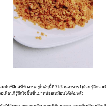
่อนนักฟิสิกส์ที่ทำงานอยู่ใกล้ๆนี้ที่R1(ร้านอาหาร1)ด้วย รู้สึกว่า
อเพื่อนก็รู้สึกใจชื้นขึ้นมาหน่อยเหมือนได้เติมพลัง
ข้าOfficeค่ะ อากาศหลังฝนตกนี่มันช่างหนาวเหน็บเสียเหลือเก