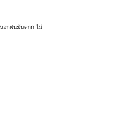
งนอกฝนมันตกก ไม่