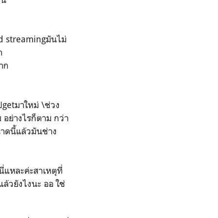
d streamingมันไม่
ำ
าก
ไปgetมาใหม่ \ช่วง
ย อย่างไรก็ตาม กว่า
ดนี้แล้วมันช่าง
่แหละค่ะสาเหตุที่
แล้วยังไงนะ ออ ใช่