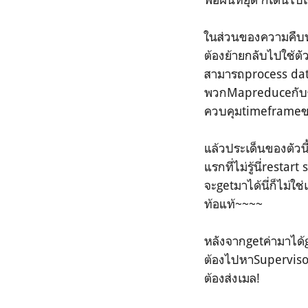
ในส่วนของความคืบหน้
ต้องย้ายกลับไปใช้ต
สามารถprocess dat
พวกMapreduceกับข
ควบคุมtimeframeขอ
แล้วประเด็นของตัวนี
แรกที่ไม่รู้นี่rest
จะgetมาได้นี่ก็ไม่ใ
ท้อแท้~~~~
หลังจากgetค่ามาได้g
ต้องไปหาSupervisor 
ต้องส่งเมล!