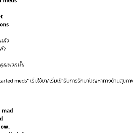
ed meds
et
tons
าแล้ว
ล้ว
คุณพวกนั้น
arted meds" เริ่มใช้ยา/เริ่มเข้ารับการรักษาปัญหาทางด้านสุขภ
e mad
nd
now,