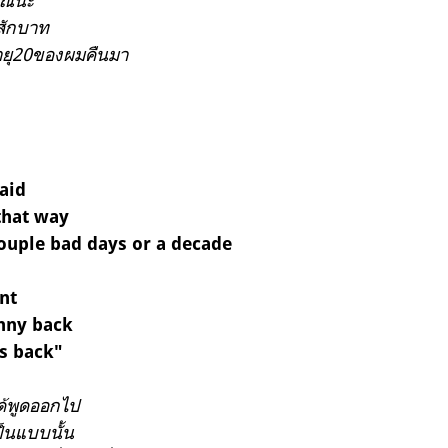
ุณนะ
นสักบาท
ายุ20ของผมคืนมา
aid
 that way
couple bad days or a decade
ent
enny back
0s back"
ได้พูดออกไป
็นแบบนั้น