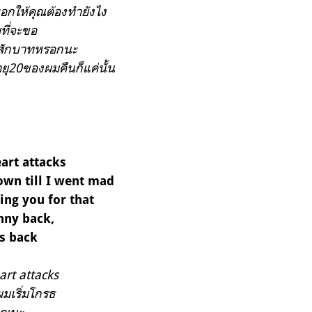
อกให้คุณต้องทำยังไง
มที่จะขอ
ินสักบาทหรอกนะ
ยุ20ของผมคืนก็แค่นั้น
eart attacks
wn till I went mad
ing you for that
enny back,
0s back
eart attacks
เริ่มโกรธ