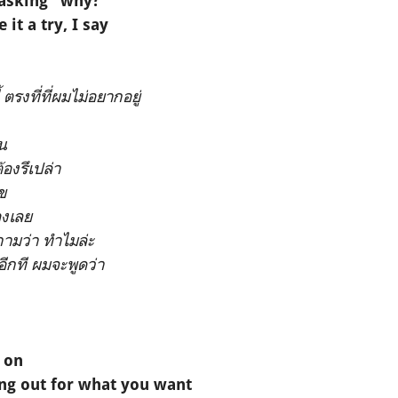
 asking "why?"
 it a try, I say
 ตรงที่ที่ผมไม่อยากอยู่
อน
้องรึเปล่า
ข
องเลย
ามว่า ทำไมล่ะ
ูอีกที ผมจะพูดว่า
 on
ing out for what you want